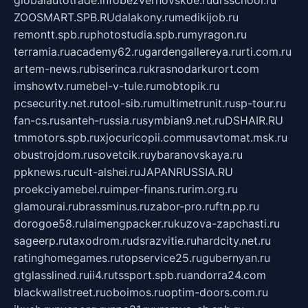
globalautotrade.info
bezverhovskoe.ru
drsschool.ru
ZOOSMART.SPB.RU
dalakony.ru
medikijob.ru
remontt.spb.ru
photostudia.spb.ru
myragon.ru
terramia.ru
academy62.ru
gardengallereya.ru
rti.com.ru
artem-news.ru
biserinca.ru
krasnodarkurort.com
imshowtv.ru
mebel-v-tule.ru
mobtopik.ru
pcsecurity.net.ru
tool-sib.ru
multimetrunit.ru
sp-tour.ru
fan-cs.ru
santeh-russia.ru
symbian9.net.ru
DSHAIR.RU
tmmotors.spb.ru
xjocuricopii.com
musavtomat.msk.ru
obustrojdom.ru
sovetcik.ru
ybaranovskaya.ru
ppknews.ru
cult-alshei.ru
JAPANRUSSIA.RU
proekciyamebel.ru
imper-finans.ru
rim.org.ru
glamourai.ru
brassminus.ru
zabor-pro.ru
ftn.pp.ru
dorogoe58.ru
laimengpacker.ru
kuzova-zapchasti.ru
sageerp.ru
taxodrom.ru
dsrazvitie.ru
hardcity.net.ru
ratinghomegames.ru
topservice25.ru
gubernyan.ru
gtglasslined.ru
ii4.ru
tssport.spb.ru
andorra24.com
blackwallstreet.ru
oboimos.ru
optim-doors.com.ru