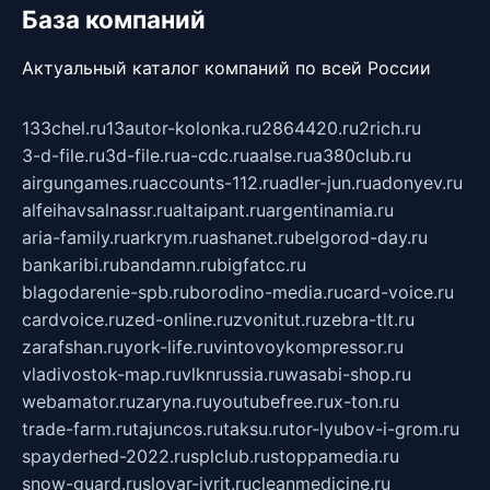
База компаний
Актуальный каталог компаний по всей России
133chel.ru
13autor-kolonka.ru
2864420.ru
2rich.ru
3-d-file.ru
3d-file.ru
a-cdc.ru
aalse.ru
a380club.ru
airgungames.ru
accounts-112.ru
adler-jun.ru
adonyev.ru
alfeihavsalnassr.ru
altaipant.ru
argentinamia.ru
aria-family.ru
arkrym.ru
ashanet.ru
belgorod-day.ru
bankaribi.ru
bandamn.ru
bigfatcc.ru
blagodarenie-spb.ru
borodino-media.ru
card-voice.ru
cardvoice.ru
zed-online.ru
zvonitut.ru
zebra-tlt.ru
zarafshan.ru
york-life.ru
vintovoykompressor.ru
vladivostok-map.ru
vlknrussia.ru
wasabi-shop.ru
webamator.ru
zaryna.ru
youtubefree.ru
x-ton.ru
trade-farm.ru
tajuncos.ru
taksu.ru
tor-lyubov-i-grom.ru
spayderhed-2022.ru
splclub.ru
stoppamedia.ru
snow-guard.ru
slovar-ivrit.ru
cleanmedicine.ru