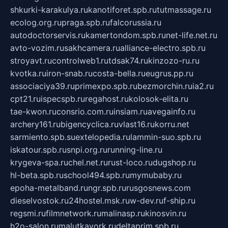
shkurki-karakulya.ru
kanotiforet.spb.ru
tutmassage.ru
ecolog.org.ru
praga.spb.ru
falcorussia.ru
autodoctorservis.ru
kamertondom.spb.ru
net-life.net.ru
avto-vozim.ru
sakhcamera.ru
alliance-electro.spb.ru
stroyavt.ru
controlweb1.ru
tdsak74.ru
kinzozo-ru.ru
kvotka.ru
iron-snab.ru
costa-bella.ru
eugrus.pp.ru
associaciya39.ru
primexpo.spb.ru
bezmorchin.ru
ia2.ru
cpt21.ru
ispecspb.ru
regahost.ru
kolosok-elita.ru
tae-kwon.ru
consrio.com.ru
insiam.ru
avegainfo.ru
archery161.ru
bigencyclica.ru
vlast16.ru
korru.net
sarmiento.spb.su
extelopedia.ru
lammin-suo.spb.ru
iskatour.spb.ru
snpi.org.ru
running-line.ru
krygeva-spa.ru
chel.net.ru
rust-loco.ru
dugshop.ru
hl-beta.spb.ru
school494.spb.ru
mymubaby.ru
epoha-metalband.ru
ngr.spb.ru
rusgosnews.com
dieselvostok.ru
24hostel.msk.ru
w-dev.ru
f-ship.ru
regsmi.ru
filmnetwork.ru
malinasp.ru
kinosvin.ru
h2o-salon.ru
malutkayork.ru
deltaprim.spb.ru