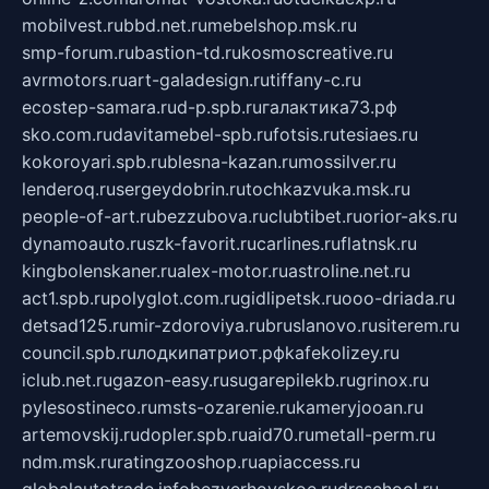
mobilvest.ru
bbd.net.ru
mebelshop.msk.ru
smp-forum.ru
bastion-td.ru
kosmoscreative.ru
avrmotors.ru
art-galadesign.ru
tiffany-c.ru
ecostep-samara.ru
d-p.spb.ru
галактика73.рф
sko.com.ru
davitamebel-spb.ru
fotsis.ru
tesiaes.ru
kokoroyari.spb.ru
blesna-kazan.ru
mossilver.ru
lenderoq.ru
sergeydobrin.ru
tochkazvuka.msk.ru
people-of-art.ru
bezzubova.ru
clubtibet.ru
orior-aks.ru
dynamoauto.ru
szk-favorit.ru
carlines.ru
flatnsk.ru
kingbolenskaner.ru
alex-motor.ru
astroline.net.ru
act1.spb.ru
polyglot.com.ru
gidlipetsk.ru
ooo-driada.ru
detsad125.ru
mir-zdoroviya.ru
bruslanovo.ru
siterem.ru
council.spb.ru
лодкипатриот.рф
kafekolizey.ru
iclub.net.ru
gazon-easy.ru
sugarepilekb.ru
grinox.ru
pylesostineco.ru
msts-ozarenie.ru
kameryjooan.ru
artemovskij.ru
dopler.spb.ru
aid70.ru
metall-perm.ru
ndm.msk.ru
ratingzooshop.ru
apiaccess.ru