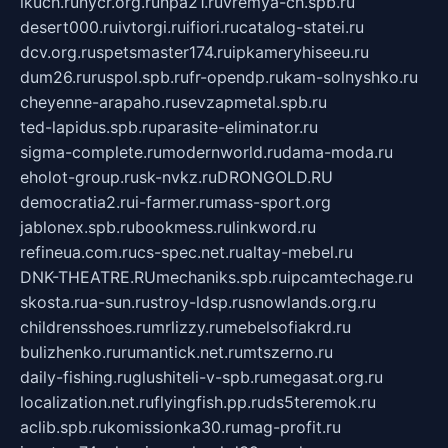
ikuch.ru
nycr.org.ru
npa21.ru
vremya-ch.spb.ru
desert000.ru
ivtorgi.ru
ifiori.ru
catalog-statei.ru
dcv.org.ru
spetsmaster174.ru
ipkameryhiseeu.ru
dum26.ru
ruspol.spb.ru
fr-opendp.ru
kam-solnyshko.ru
cheyenne-arapaho.ru
sevzapmetal.spb.ru
ted-lapidus.spb.ru
parasite-eliminator.ru
sigma-complete.ru
modernworld.ru
dama-moda.ru
eholot-group.ru
sk-nvkz.ru
DRONGOLD.RU
democratia2.ru
i-farmer.ru
mass-sport.org
jablonex.spb.ru
bookmess.ru
linkword.ru
refineua.com.ru
cs-spec.net.ru
altay-mebel.ru
DNK-THEATRE.RU
mechaniks.spb.ru
ipcamtechage.ru
skosta.ru
a-sun.ru
stroy-ldsp.ru
snowlands.org.ru
childrensshoes.ru
mrlizzy.ru
mebelsofiakrd.ru
bulizhenko.ru
rumantick.net.ru
mtszerno.ru
daily-fishing.ru
glushiteli-v-spb.ru
megasat.org.ru
localization.net.ru
flyingfish.pp.ru
ds5teremok.ru
aclib.spb.ru
komissionka30.ru
mag-profit.ru