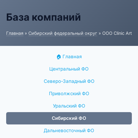
База компаний
Главная
»
Сибирский федеральный округ
» ООО Clinic Art
🏠 Главная
Центральный ФО
Северо-Западный ФО
Приволжский ФО
Уральский ФО
Сибирский ФО
Дальневосточный ФО