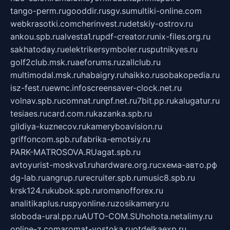
tango-perm.ru
gooddir.ru
sgv.su
multiki-online.com
webkrasotki.com
cherinvest.ru
detskiy-ostrov.ru
ankou.spb.ru
alvesta1.ru
pdf-creator.ru
nix-files.org.ru
sakhatoday.ru
elektrikersymboler.ru
sputnikyes.ru
golf2club.msk.ru
aeforums.ru
zallclub.ru
multimodal.msk.ru
habaigry.ru
haikko.ru
sobakopedia.ru
isz-fest.ru
ewnc.info
screensaver-clock.net.ru
volnav.spb.ru
comnat.ru
npf.net.ru
7bit.pp.ru
kalugatur.ru
tesiaes.ru
card.com.ru
kazanka.spb.ru
gildiya-kuznecov.ru
kameryboavision.ru
griffoncom.spb.ru
fabrika-emotsiy.ru
PARK-MATROSOVA.RU
agat.spb.ru
avtoyurist-moskva1.ru
hardware.org.ru
схема-авто.рф
dg-lab.ru
angrup.ru
recruiter.spb.ru
music8.spb.ru
krsk124.ru
kubok.spb.ru
romanofforex.ru
analitikaplus.ru
spyonline.ru
zosikamery.ru
sloboda-ural.pp.ru
AUTO-COM.SU
hohota.net
alimy.ru
online-z.com
aromat-vostoka.ru
otdelkaexp.ru