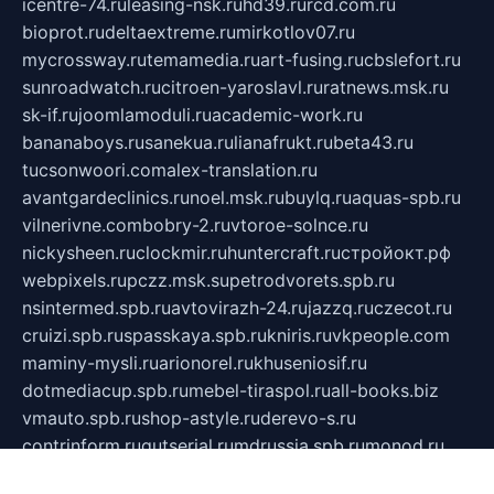
icentre-74.ru
leasing-nsk.ru
hd39.ru
rcd.com.ru
bioprot.ru
deltaextreme.ru
mirkotlov07.ru
mycrossway.ru
temamedia.ru
art-fusing.ru
cbslefort.ru
sunroadwatch.ru
citroen-yaroslavl.ru
ratnews.msk.ru
sk-if.ru
joomlamoduli.ru
academic-work.ru
bananaboys.ru
sanekua.ru
lianafrukt.ru
beta43.ru
tucsonwoori.com
alex-translation.ru
avantgardeclinics.ru
noel.msk.ru
buylq.ru
aquas-spb.ru
vilnerivne.com
bobry-2.ru
vtoroe-solnce.ru
nickysheen.ru
clockmir.ru
huntercraft.ru
стройокт.рф
webpixels.ru
pczz.msk.su
petrodvorets.spb.ru
nsintermed.spb.ru
avtovirazh-24.ru
jazzq.ru
czecot.ru
cruizi.spb.ru
spasskaya.spb.ru
kniris.ru
vkpeople.com
maminy-mysli.ru
arionorel.ru
khuseniosif.ru
dotmediacup.spb.ru
mebel-tiraspol.ru
all-books.biz
vmauto.spb.ru
shop-astyle.ru
derevo-s.ru
contrinform.ru
gutserial.ru
mdrussia.spb.ru
monod.ru
refine.org.ru
uk-krein.ru
kamensk61.ru
zooclub.info