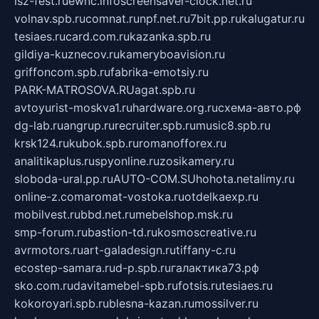
isz-fest.ru
ewnc.info
screensaver-clock.net.ru
volnav.spb.ru
comnat.ru
npf.net.ru
7bit.pp.ru
kalugatur.ru
tesiaes.ru
card.com.ru
kazanka.spb.ru
gildiya-kuznecov.ru
kameryboavision.ru
griffoncom.spb.ru
fabrika-emotsiy.ru
PARK-MATROSOVA.RU
agat.spb.ru
avtoyurist-moskva1.ru
hardware.org.ru
схема-авто.рф
dg-lab.ru
angrup.ru
recruiter.spb.ru
music8.spb.ru
krsk124.ru
kubok.spb.ru
romanofforex.ru
analitikaplus.ru
spyonline.ru
zosikamery.ru
sloboda-ural.pp.ru
AUTO-COM.SU
hohota.net
alimy.ru
online-z.com
aromat-vostoka.ru
otdelkaexp.ru
mobilvest.ru
bbd.net.ru
mebelshop.msk.ru
smp-forum.ru
bastion-td.ru
kosmoscreative.ru
avrmotors.ru
art-galadesign.ru
tiffany-c.ru
ecostep-samara.ru
d-p.spb.ru
галактика73.рф
sko.com.ru
davitamebel-spb.ru
fotsis.ru
tesiaes.ru
kokoroyari.spb.ru
blesna-kazan.ru
mossilver.ru