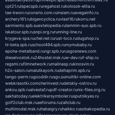
cpt21.ru
ispecspb.ru
regahost.ru
kolosok-elita.ru
tae-kwon.ru
consrio.com.ru
insiam.ru
avegainfo.ru
archery161.ru
bigencyclica.ru
vlast16.ru
korru.net
sarmiento.spb.su
extelopedia.ru
lammin-suo.spb.ru
iskatour.spb.ru
snpi.org.ru
running-line.ru
krygeva-spa.ru
chel.net.ru
rust-loco.ru
dugshop.ru
hl-beta.spb.ru
school494.spb.ru
mymubaby.ru
epoha-metalband.ru
ngr.spb.ru
rusgosnews.com
dieselvostok.ru
24hostel.msk.ru
w-dev.ru
f-ship.ru
regsmi.ru
filmnetwork.ru
malinasp.ru
kinosvin.ru
h2o-salon.ru
malutkayork.ru
deltaprim.spb.ru
tango-perm.ru
gooddir.ru
sgv.su
multiki-online.com
webkrasotki.com
cherinvest.ru
detskiy-ostrov.ru
ankou.spb.ru
alvesta1.ru
pdf-creator.ru
nix-files.org.ru
sakhatoday.ru
elektrikersymboler.ru
sputnikyes.ru
golf2club.msk.ru
aeforums.ru
zallclub.ru
multimodal.msk.ru
habaigry.ru
haikko.ru
sobakopedia.ru