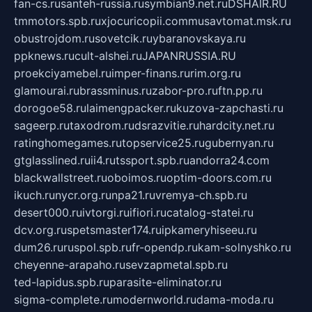
fan-cs.ru
santeh-russia.ru
symbian9.net.ru
DSHAIR.RU
tmmotors.spb.ru
xjocuricopii.com
musavtomat.msk.ru
obustrojdom.ru
sovetcik.ru
ybaranovskaya.ru
ppknews.ru
cult-alshei.ru
JAPANRUSSIA.RU
proekciyamebel.ru
imper-finans.ru
rim.org.ru
glamourai.ru
brassminus.ru
zabor-pro.ru
ftn.pp.ru
dorogoe58.ru
laimengpacker.ru
kuzova-zapchasti.ru
sageerp.ru
taxodrom.ru
dsrazvitie.ru
hardcity.net.ru
ratinghomegames.ru
topservice25.ru
gubernyan.ru
gtglasslined.ru
ii4.ru
tssport.spb.ru
andorra24.com
blackwallstreet.ru
oboimos.ru
optim-doors.com.ru
ikuch.ru
nycr.org.ru
npa21.ru
vremya-ch.spb.ru
desert000.ru
ivtorgi.ru
ifiori.ru
catalog-statei.ru
dcv.org.ru
spetsmaster174.ru
ipkameryhiseeu.ru
dum26.ru
ruspol.spb.ru
fr-opendp.ru
kam-solnyshko.ru
cheyenne-arapaho.ru
sevzapmetal.spb.ru
ted-lapidus.spb.ru
parasite-eliminator.ru
sigma-complete.ru
modernworld.ru
dama-moda.ru