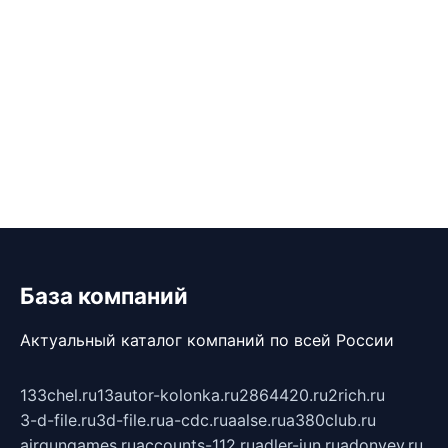
База компаний
Актуальный каталог компаний по всей России
133chel.ru
13autor-kolonka.ru
2864420.ru
2rich.ru
3-d-file.ru
3d-file.ru
a-cdc.ru
aalse.ru
a380club.ru
airgungames.ru
accounts-112.ru
adler-jun.ru
adonyev.ru