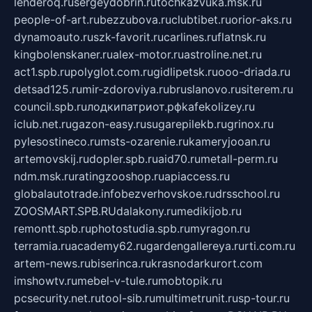
lenderoq.ru
sergeydobrin.ru
tochkazvuka.msk.ru
people-of-art.ru
bezzubova.ru
clubtibet.ru
orior-aks.ru
dynamoauto.ru
szk-favorit.ru
carlines.ru
flatnsk.ru
kingbolenskaner.ru
alex-motor.ru
astroline.net.ru
act1.spb.ru
polyglot.com.ru
gidlipetsk.ru
ooo-driada.ru
detsad125.ru
mir-zdoroviya.ru
bruslanovo.ru
siterem.ru
council.spb.ru
лодкипатриот.рф
kafekolizey.ru
iclub.net.ru
gazon-easy.ru
sugarepilekb.ru
grinox.ru
pylesostineco.ru
msts-ozarenie.ru
kameryjooan.ru
artemovskij.ru
dopler.spb.ru
aid70.ru
metall-perm.ru
ndm.msk.ru
ratingzooshop.ru
apiaccess.ru
globalautotrade.info
bezverhovskoe.ru
drsschool.ru
ZOOSMART.SPB.RU
dalakony.ru
medikijob.ru
remontt.spb.ru
photostudia.spb.ru
myragon.ru
terramia.ru
academy62.ru
gardengallereya.ru
rti.com.ru
artem-news.ru
biserinca.ru
krasnodarkurort.com
imshowtv.ru
mebel-v-tule.ru
mobtopik.ru
pcsecurity.net.ru
tool-sib.ru
multimetrunit.ru
sp-tour.ru