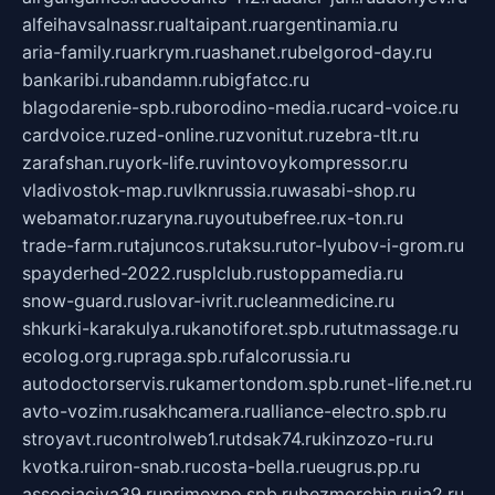
alfeihavsalnassr.ru
altaipant.ru
argentinamia.ru
aria-family.ru
arkrym.ru
ashanet.ru
belgorod-day.ru
bankaribi.ru
bandamn.ru
bigfatcc.ru
blagodarenie-spb.ru
borodino-media.ru
card-voice.ru
cardvoice.ru
zed-online.ru
zvonitut.ru
zebra-tlt.ru
zarafshan.ru
york-life.ru
vintovoykompressor.ru
vladivostok-map.ru
vlknrussia.ru
wasabi-shop.ru
webamator.ru
zaryna.ru
youtubefree.ru
x-ton.ru
trade-farm.ru
tajuncos.ru
taksu.ru
tor-lyubov-i-grom.ru
spayderhed-2022.ru
splclub.ru
stoppamedia.ru
snow-guard.ru
slovar-ivrit.ru
cleanmedicine.ru
shkurki-karakulya.ru
kanotiforet.spb.ru
tutmassage.ru
ecolog.org.ru
praga.spb.ru
falcorussia.ru
autodoctorservis.ru
kamertondom.spb.ru
net-life.net.ru
avto-vozim.ru
sakhcamera.ru
alliance-electro.spb.ru
stroyavt.ru
controlweb1.ru
tdsak74.ru
kinzozo-ru.ru
kvotka.ru
iron-snab.ru
costa-bella.ru
eugrus.pp.ru
associaciya39.ru
primexpo.spb.ru
bezmorchin.ru
ia2.ru