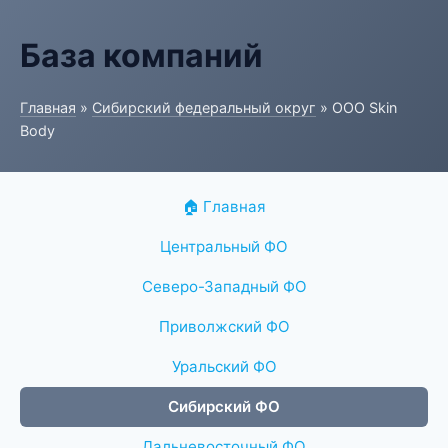
База компаний
Главная
»
Сибирский федеральный округ
» ООО Skin
Body
🏠 Главная
Центральный ФО
Северо-Западный ФО
Приволжский ФО
Уральский ФО
Сибирский ФО
Дальневосточный ФО