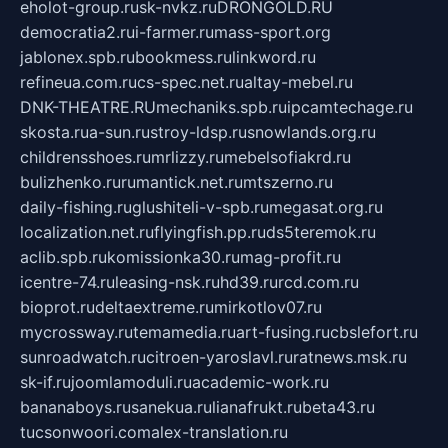
eholot-group.ru
sk-nvkz.ru
DRONGOLD.RU
democratia2.ru
i-farmer.ru
mass-sport.org
jablonex.spb.ru
bookmess.ru
linkword.ru
refineua.com.ru
cs-spec.net.ru
altay-mebel.ru
DNK-THEATRE.RU
mechaniks.spb.ru
ipcamtechage.ru
skosta.ru
a-sun.ru
stroy-ldsp.ru
snowlands.org.ru
childrensshoes.ru
mrlizzy.ru
mebelsofiakrd.ru
bulizhenko.ru
rumantick.net.ru
mtszerno.ru
daily-fishing.ru
glushiteli-v-spb.ru
megasat.org.ru
localization.net.ru
flyingfish.pp.ru
ds5teremok.ru
aclib.spb.ru
komissionka30.ru
mag-profit.ru
icentre-74.ru
leasing-nsk.ru
hd39.ru
rcd.com.ru
bioprot.ru
deltaextreme.ru
mirkotlov07.ru
mycrossway.ru
temamedia.ru
art-fusing.ru
cbslefort.ru
sunroadwatch.ru
citroen-yaroslavl.ru
ratnews.msk.ru
sk-if.ru
joomlamoduli.ru
academic-work.ru
bananaboys.ru
sanekua.ru
lianafrukt.ru
beta43.ru
tucsonwoori.com
alex-translation.ru