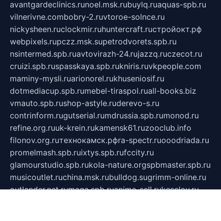
avantgardeclinics.ru
noel.msk.ru
buylq.ru
aquas-spb.ru
vilnerivne.com
bobry-2.ru
vtoroe-solnce.ru
nickysheen.ru
clockmir.ru
huntercraft.ru
стройокт.рф
webpixels.ru
pczz.msk.su
petrodvorets.spb.ru
nsintermed.spb.ru
avtovirazh-24.ru
jazzq.ru
czecot.ru
cruizi.spb.ru
spasskaya.spb.ru
kniris.ru
vkpeople.com
maminy-mysli.ru
arionorel.ru
khuseniosif.ru
dotmediacup.spb.ru
mebel-tiraspol.ru
all-books.biz
vmauto.spb.ru
shop-astyle.ru
derevo-s.ru
contrinform.ru
gutserial.ru
mdrussia.spb.ru
monod.ru
refine.org.ru
uk-krein.ru
kamensk61.ru
zooclub.info
filonov.org.ru
технокамск.рф
ra-spectr.ru
ooodriada.ru
promelmash.spb.ru
ixtys.spb.ru
fccity.ru
glamourstudio.spb.ru
kola-nature.org
spbmaster.spb.ru
musicoutlet.ru
china.msk.ru
bulldog.su
grimm-online.ru
outlander.net.ru
maga.spb.ru
anime-sell.ru
keseloy.ru
газприборсервис.рф
karmin.spb.ru
shekswood.ru
tischlermebel.ru
automall66.ru
mag-vladimir.ru