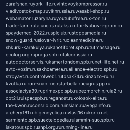
zarafshan.ru
york-life.ru
vintovoykompressor.ru
vladivostok-map.ru
vlknrussia.ru
wasabi-shop.ru
webamator.ru
zaryna.ru
youtubefree.ru
x-ton.ru
trade-farm.ru
tajuncos.ru
taksu.ru
tor-lyubov-i-grom.ru
spayderhed-2022.ru
splclub.ru
stoppamedia.ru
snow-guard.ru
slovar-ivrit.ru
cleanmedicine.ru
shkurki-karakulya.ru
kanotiforet.spb.ru
tutmassage.ru
ecolog.org.ru
praga.spb.ru
falcorussia.ru
autodoctorservis.ru
kamertondom.spb.ru
net-life.net.ru
avto-vozim.ru
sakhcamera.ru
alliance-electro.spb.ru
stroyavt.ru
controlweb1.ru
tdsak74.ru
kinzozo-ru.ru
kvotka.ru
iron-snab.ru
costa-bella.ru
eugrus.pp.ru
associaciya39.ru
primexpo.spb.ru
bezmorchin.ru
ia2.ru
cpt21.ru
ispecspb.ru
regahost.ru
kolosok-elita.ru
tae-kwon.ru
consrio.com.ru
insiam.ru
avegainfo.ru
archery161.ru
bigencyclica.ru
vlast16.ru
korru.net
sarmiento.spb.su
extelopedia.ru
lammin-suo.spb.ru
iskatour.spb.ru
snpi.org.ru
running-line.ru