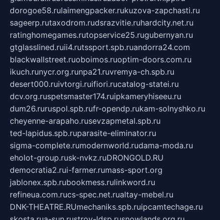
dorogoe58.ru
laimengpacker.ru
kuzova-zapchasti.ru
sageerp.ru
taxodrom.ru
dsrazvitie.ru
hardcity.net.ru
ratinghomegames.ru
topservice25.ru
gubernyan.ru
gtglasslined.ru
ii4.ru
tssport.spb.ru
andorra24.com
blackwallstreet.ru
oboimos.ru
optim-doors.com.ru
ikuch.ru
nycr.org.ru
npa21.ru
vremya-ch.spb.ru
desert000.ru
ivtorgi.ru
ifiori.ru
catalog-statei.ru
dcv.org.ru
spetsmaster174.ru
ipkameryhiseeu.ru
dum26.ru
ruspol.spb.ru
fr-opendp.ru
kam-solnyshko.ru
cheyenne-arapaho.ru
sevzapmetal.spb.ru
ted-lapidus.spb.ru
parasite-eliminator.ru
sigma-complete.ru
modernworld.ru
dama-moda.ru
eholot-group.ru
sk-nvkz.ru
DRONGOLD.RU
democratia2.ru
i-farmer.ru
mass-sport.org
jablonex.spb.ru
bookmess.ru
linkword.ru
refineua.com.ru
cs-spec.net.ru
altay-mebel.ru
DNK-THEATRE.RU
mechaniks.spb.ru
ipcamtechage.ru
skosta.ru
a-sun.ru
stroy-ldsp.ru
snowlands.org.ru