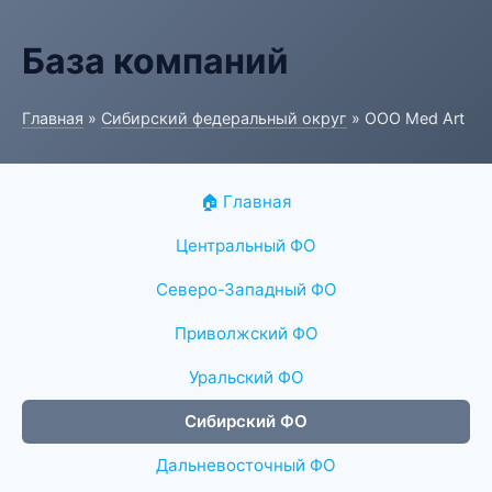
База компаний
Главная
»
Сибирский федеральный округ
» ООО Med Art
🏠 Главная
Центральный ФО
Северо-Западный ФО
Приволжский ФО
Уральский ФО
Сибирский ФО
Дальневосточный ФО