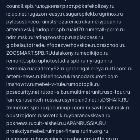
council.spb.ru
лодкипатриот.рф
kafekolizey.ru
iclub.net.ru
gazon-easy.ru
sugarepilekb.ru
grinox.ru
pylesostineco.ru
msts-ozarenie.ru
kameryjooan.ru
artemovskij.ru
dopler.spb.ru
aid70.ru
metall-perm.ru
ndm.msk.ru
ratingzooshop.ru
apiaccess.ru
globalautotrade.info
bezverhovskoe.ru
drsschool.ru
ZOOSMART.SPB.RU
dalakony.ru
medikijob.ru
remontt.spb.ru
photostudia.spb.ru
myragon.ru
terramia.ru
academy62.ru
gardengallereya.ru
rti.com.ru
artem-news.ru
biserinca.ru
krasnodarkurort.com
imshowtv.ru
mebel-v-tule.ru
mobtopik.ru
pcsecurity.net.ru
tool-sib.ru
multimetrunit.ru
sp-tour.ru
fan-cs.ru
santeh-russia.ru
symbian9.net.ru
DSHAIR.RU
tmmotors.spb.ru
xjocuricopii.com
musavtomat.msk.ru
obustrojdom.ru
sovetcik.ru
ybaranovskaya.ru
ppknews.ru
cult-alshei.ru
JAPANRUSSIA.RU
proekciyamebel.ru
imper-finans.ru
rim.org.ru
glamourai.ru
brassminus.ru
zabor-pro.ru
ftn.pp.ru