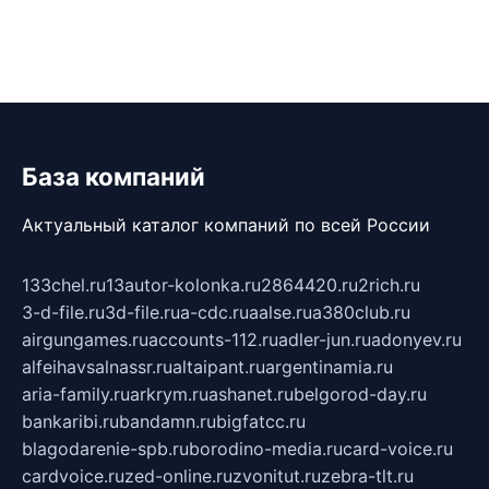
База компаний
Актуальный каталог компаний по всей России
133chel.ru
13autor-kolonka.ru
2864420.ru
2rich.ru
3-d-file.ru
3d-file.ru
a-cdc.ru
aalse.ru
a380club.ru
airgungames.ru
accounts-112.ru
adler-jun.ru
adonyev.ru
alfeihavsalnassr.ru
altaipant.ru
argentinamia.ru
aria-family.ru
arkrym.ru
ashanet.ru
belgorod-day.ru
bankaribi.ru
bandamn.ru
bigfatcc.ru
blagodarenie-spb.ru
borodino-media.ru
card-voice.ru
cardvoice.ru
zed-online.ru
zvonitut.ru
zebra-tlt.ru