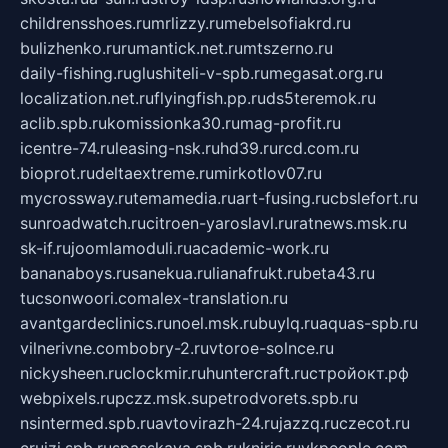
childrensshoes.ru
mrlizzy.ru
mebelsofiakrd.ru
bulizhenko.ru
rumantick.net.ru
mtszerno.ru
daily-fishing.ru
glushiteli-v-spb.ru
megasat.org.ru
localization.net.ru
flyingfish.pp.ru
ds5teremok.ru
aclib.spb.ru
komissionka30.ru
mag-profit.ru
icentre-74.ru
leasing-nsk.ru
hd39.ru
rcd.com.ru
bioprot.ru
deltaextreme.ru
mirkotlov07.ru
mycrossway.ru
temamedia.ru
art-fusing.ru
cbslefort.ru
sunroadwatch.ru
citroen-yaroslavl.ru
ratnews.msk.ru
sk-if.ru
joomlamoduli.ru
academic-work.ru
bananaboys.ru
sanekua.ru
lianafrukt.ru
beta43.ru
tucsonwoori.com
alex-translation.ru
avantgardeclinics.ru
noel.msk.ru
buylq.ru
aquas-spb.ru
vilnerivne.com
bobry-2.ru
vtoroe-solnce.ru
nickysheen.ru
clockmir.ru
huntercraft.ru
стройокт.рф
webpixels.ru
pczz.msk.su
petrodvorets.spb.ru
nsintermed.spb.ru
avtovirazh-24.ru
jazzq.ru
czecot.ru