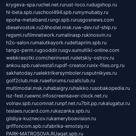
krygeva-spa.ru
chel.net.ru
rust-loco.ru
dugshop.ru
hl-beta.spb.ru
school494.spb.ru
mymubaby.ru
epoha-metalband.ru
ngr.spb.ru
rusgosnews.com
dieselvostok.ru
24hostel.msk.ru
w-dev.ru
f-ship.ru
regsmi.ru
filmnetwork.ru
malinasp.ru
kinosvin.ru
h2o-salon.ru
malutkayork.ru
deltaprim.spb.ru
tango-perm.ru
gooddir.ru
sgv.su
multiki-online.com
webkrasotki.com
cherinvest.ru
detskiy-ostrov.ru
ankou.spb.ru
alvesta1.ru
pdf-creator.ru
nix-files.org.ru
sakhatoday.ru
elektrikersymboler.ru
sputnikyes.ru
golf2club.msk.ru
aeforums.ru
zallclub.ru
multimodal.msk.ru
habaigry.ru
haikko.ru
sobakopedia.ru
isz-fest.ru
ewnc.info
screensaver-clock.net.ru
volnav.spb.ru
comnat.ru
npf.net.ru
7bit.pp.ru
kalugatur.ru
tesiaes.ru
card.com.ru
kazanka.spb.ru
gildiya-kuznecov.ru
kameryboavision.ru
griffoncom.spb.ru
fabrika-emotsiy.ru
PARK-MATROSOVA.RU
agat.spb.ru