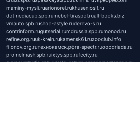
cruizi.spb.ru
spasskaya.spb.ru
kniris.ru
vkpeople.com
maminy-mysli.ru
arionorel.ru
khuseniosif.ru
dotmediacup.spb.ru
mebel-tiraspol.ru
all-books.biz
vmauto.spb.ru
shop-astyle.ru
derevo-s.ru
contrinform.ru
gutserial.ru
mdrussia.spb.ru
monod.ru
refine.org.ru
uk-krein.ru
kamensk61.ru
zooclub.info
filonov.org.ru
технокамск.рф
ra-spectr.ru
ooodriada.ru
promelmash.spb.ru
ixtys.spb.ru
fccity.ru
glamourstudio.spb.ru
kola-nature.org
spbmaster.spb.ru
musicoutlet.ru
china.msk.ru
bulldog.su
grimm-online.ru
outlander.net.ru
maga.spb.ru
anime-sell.ru
keseloy.ru
газприборсервис.рф
karmin.spb.ru
shekswood.ru
tischlermebel.ru
automall66.ru
mag-vladimir.ru
yardbar.ru
kiwitour.spb.ru
indesign.com.ru
freestylemebel.ru
bany-samara.ru
rsei.ru
naidisvoyput.ru
mgsn-invest.ru
ipkamerasannce.ru
alicante-house.ru
ibelka74.ru
cozyhouse.info
vlkargalev-studio.ru
700mb.ru
figura-ufa.ru
alina-live.ru