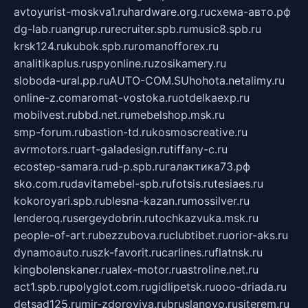
avtoyurist-moskva1.ru
hardware.org.ru
схема-авто.рф
dg-lab.ru
angrup.ru
recruiter.spb.ru
music8.spb.ru
krsk124.ru
kubok.spb.ru
romanofforex.ru
analitikaplus.ru
spyonline.ru
zosikamery.ru
sloboda-ural.pp.ru
AUTO-COM.SU
hohota.net
alimy.ru
online-z.com
aromat-vostoka.ru
otdelkaexp.ru
mobilvest.ru
bbd.net.ru
mebelshop.msk.ru
smp-forum.ru
bastion-td.ru
kosmoscreative.ru
avrmotors.ru
art-galadesign.ru
tiffany-c.ru
ecostep-samara.ru
d-p.spb.ru
галактика73.рф
sko.com.ru
davitamebel-spb.ru
fotsis.ru
tesiaes.ru
kokoroyari.spb.ru
blesna-kazan.ru
mossilver.ru
lenderoq.ru
sergeydobrin.ru
tochkazvuka.msk.ru
people-of-art.ru
bezzubova.ru
clubtibet.ru
orior-aks.ru
dynamoauto.ru
szk-favorit.ru
carlines.ru
flatnsk.ru
kingbolenskaner.ru
alex-motor.ru
astroline.net.ru
act1.spb.ru
polyglot.com.ru
gidlipetsk.ru
ooo-driada.ru
detsad125.ru
mir-zdoroviya.ru
bruslanovo.ru
siterem.ru