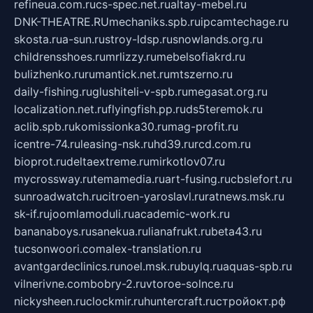
refineua.com.ru
cs-spec.net.ru
altay-mebel.ru
DNK-THEATRE.RU
mechaniks.spb.ru
ipcamtechage.ru
skosta.ru
a-sun.ru
stroy-ldsp.ru
snowlands.org.ru
childrensshoes.ru
mrlizzy.ru
mebelsofiakrd.ru
bulizhenko.ru
rumantick.net.ru
mtszerno.ru
daily-fishing.ru
glushiteli-v-spb.ru
megasat.org.ru
localization.net.ru
flyingfish.pp.ru
ds5teremok.ru
aclib.spb.ru
komissionka30.ru
mag-profit.ru
icentre-74.ru
leasing-nsk.ru
hd39.ru
rcd.com.ru
bioprot.ru
deltaextreme.ru
mirkotlov07.ru
mycrossway.ru
temamedia.ru
art-fusing.ru
cbslefort.ru
sunroadwatch.ru
citroen-yaroslavl.ru
ratnews.msk.ru
sk-if.ru
joomlamoduli.ru
academic-work.ru
bananaboys.ru
sanekua.ru
lianafrukt.ru
beta43.ru
tucsonwoori.com
alex-translation.ru
avantgardeclinics.ru
noel.msk.ru
buylq.ru
aquas-spb.ru
vilnerivne.com
bobry-2.ru
vtoroe-solnce.ru
nickysheen.ru
clockmir.ru
huntercraft.ru
стройокт.рф