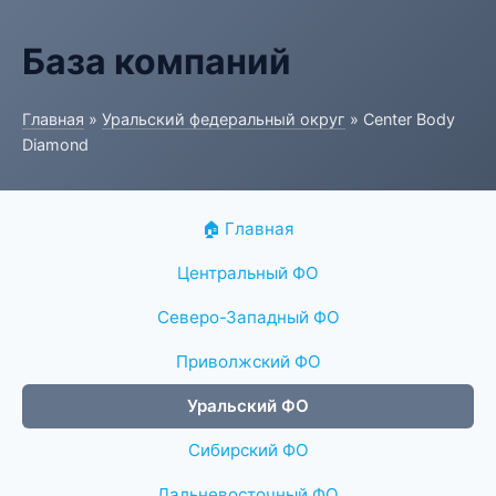
База компаний
Главная
»
Уральский федеральный округ
» Center Body
Diamond
🏠 Главная
Центральный ФО
Северо-Западный ФО
Приволжский ФО
Уральский ФО
Сибирский ФО
Дальневосточный ФО