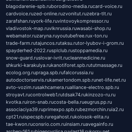
blagodarenie-spb.ru
borodino-media.ru
card-voice.ru
cardvoice.ru
zed-online.ru
zvonitut.ru
zebra-tlt.ru
zarafshan.ru
york-life.ru
vintovoykompressor.ru
vladivostok-map.ru
vlknrussia.ru
wasabi-shop.ru
webamator.ru
zaryna.ru
youtubefree.ru
x-ton.ru
trade-farm.ru
tajuncos.ru
taksu.ru
tor-lyubov-i-grom.ru
spayderhed-2022.ru
splclub.ru
stoppamedia.ru
snow-guard.ru
slovar-ivrit.ru
cleanmedicine.ru
shkurki-karakulya.ru
kanotiforet.spb.ru
tutmassage.ru
ecolog.org.ru
praga.spb.ru
falcorussia.ru
autodoctorservis.ru
kamertondom.spb.ru
net-life.net.ru
avto-vozim.ru
sakhcamera.ru
alliance-electro.spb.ru
stroyavt.ru
controlweb1.ru
tdsak74.ru
kinzozo-ru.ru
kvotka.ru
iron-snab.ru
costa-bella.ru
eugrus.pp.ru
associaciya39.ru
primexpo.spb.ru
bezmorchin.ru
ia2.ru
cpt21.ru
ispecspb.ru
regahost.ru
kolosok-elita.ru
tae-kwon.ru
consrio.com.ru
insiam.ru
avegainfo.ru
archery161.ru
bigencyclica.ru
vlast16.ru
korru.net