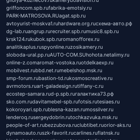
griffoncom.spb.ru
fabrika-emotsiy.ru
PARK-MATROSOVA.RU
agat.spb.ru
avtoyurist-moskva1.ru
hardware.org.ru
схема-авто.рф
dg-lab.ru
angrup.ru
recruiter.spb.ru
music8.spb.ru
krsk124.ru
kubok.spb.ru
romanofforex.ru
analitikaplus.ru
spyonline.ru
zosikamery.ru
sloboda-ural.pp.ru
AUTO-COM.SU
hohota.net
alimy.ru
online-z.com
aromat-vostoka.ru
otdelkaexp.ru
mobilvest.ru
bbd.net.ru
mebelshop.msk.ru
smp-forum.ru
bastion-td.ru
kosmoscreative.ru
avrmotors.ru
art-galadesign.ru
tiffany-c.ru
ecostep-samara.ru
d-p.spb.ru
галактика73.рф
sko.com.ru
davitamebel-spb.ru
fotsis.ru
tesiaes.ru
kokoroyari.spb.ru
blesna-kazan.ru
mossilver.ru
lenderoq.ru
sergeydobrin.ru
tochkazvuka.msk.ru
people-of-art.ru
bezzubova.ru
clubtibet.ru
orior-aks.ru
dynamoauto.ru
szk-favorit.ru
carlines.ru
flatnsk.ru