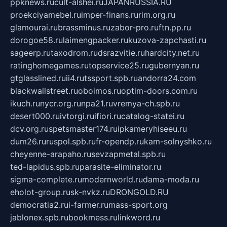
ppknews.ru
cult-alshei.ru
JAPANRUSSIA.RU
proekciyamebel.ru
imper-finans.ru
rim.org.ru
glamourai.ru
brassminus.ru
zabor-pro.ru
ftn.pp.ru
dorogoe58.ru
laimengpacker.ru
kuzova-zapchasti.ru
sageerp.ru
taxodrom.ru
dsrazvitie.ru
hardcity.net.ru
ratinghomegames.ru
topservice25.ru
gubernyan.ru
gtglasslined.ru
ii4.ru
tssport.spb.ru
andorra24.com
blackwallstreet.ru
oboimos.ru
optim-doors.com.ru
ikuch.ru
nycr.org.ru
npa21.ru
vremya-ch.spb.ru
desert000.ru
ivtorgi.ru
ifiori.ru
catalog-statei.ru
dcv.org.ru
spetsmaster174.ru
ipkameryhiseeu.ru
dum26.ru
ruspol.spb.ru
fr-opendp.ru
kam-solnyshko.ru
cheyenne-arapaho.ru
sevzapmetal.spb.ru
ted-lapidus.spb.ru
parasite-eliminator.ru
sigma-complete.ru
modernworld.ru
dama-moda.ru
eholot-group.ru
sk-nvkz.ru
DRONGOLD.RU
democratia2.ru
i-farmer.ru
mass-sport.org
jablonex.spb.ru
bookmess.ru
linkword.ru