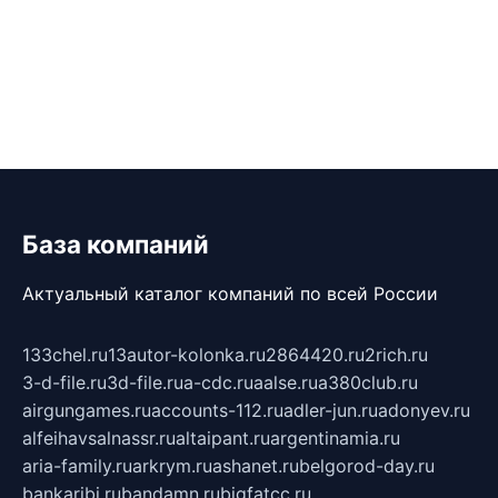
База компаний
Актуальный каталог компаний по всей России
133chel.ru
13autor-kolonka.ru
2864420.ru
2rich.ru
3-d-file.ru
3d-file.ru
a-cdc.ru
aalse.ru
a380club.ru
airgungames.ru
accounts-112.ru
adler-jun.ru
adonyev.ru
alfeihavsalnassr.ru
altaipant.ru
argentinamia.ru
aria-family.ru
arkrym.ru
ashanet.ru
belgorod-day.ru
bankaribi.ru
bandamn.ru
bigfatcc.ru