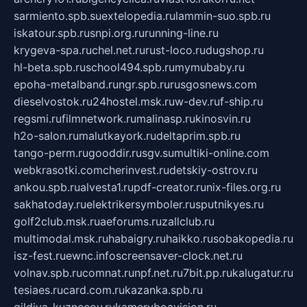
sarmiento.spb.su
extelopedia.ru
lammin-suo.spb.ru
iskatour.spb.ru
snpi.org.ru
running-line.ru
krygeva-spa.ru
chel.net.ru
rust-loco.ru
dugshop.ru
hl-beta.spb.ru
school494.spb.ru
mymubaby.ru
epoha-metalband.ru
ngr.spb.ru
rusgosnews.com
dieselvostok.ru
24hostel.msk.ru
w-dev.ru
f-ship.ru
regsmi.ru
filmnetwork.ru
malinasp.ru
kinosvin.ru
h2o-salon.ru
malutkayork.ru
deltaprim.spb.ru
tango-perm.ru
gooddir.ru
sgv.su
multiki-online.com
webkrasotki.com
cherinvest.ru
detskiy-ostrov.ru
ankou.spb.ru
alvesta1.ru
pdf-creator.ru
nix-files.org.ru
sakhatoday.ru
elektrikersymboler.ru
sputnikyes.ru
golf2club.msk.ru
aeforums.ru
zallclub.ru
multimodal.msk.ru
habaigry.ru
haikko.ru
sobakopedia.ru
isz-fest.ru
ewnc.info
screensaver-clock.net.ru
volnav.spb.ru
comnat.ru
npf.net.ru
7bit.pp.ru
kalugatur.ru
tesiaes.ru
card.com.ru
kazanka.spb.ru
gildiya-kuznecov.ru
kameryboavision.ru