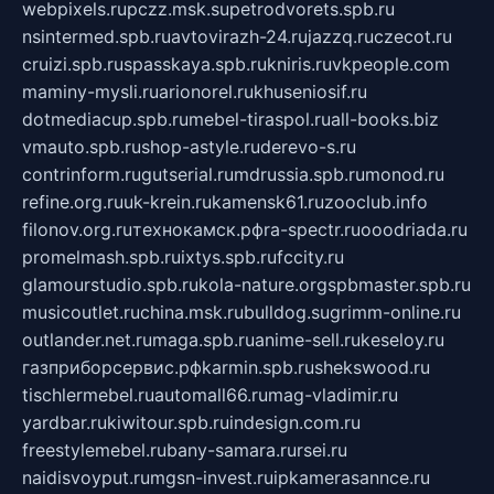
webpixels.ru
pczz.msk.su
petrodvorets.spb.ru
nsintermed.spb.ru
avtovirazh-24.ru
jazzq.ru
czecot.ru
cruizi.spb.ru
spasskaya.spb.ru
kniris.ru
vkpeople.com
maminy-mysli.ru
arionorel.ru
khuseniosif.ru
dotmediacup.spb.ru
mebel-tiraspol.ru
all-books.biz
vmauto.spb.ru
shop-astyle.ru
derevo-s.ru
contrinform.ru
gutserial.ru
mdrussia.spb.ru
monod.ru
refine.org.ru
uk-krein.ru
kamensk61.ru
zooclub.info
filonov.org.ru
технокамск.рф
ra-spectr.ru
ooodriada.ru
promelmash.spb.ru
ixtys.spb.ru
fccity.ru
glamourstudio.spb.ru
kola-nature.org
spbmaster.spb.ru
musicoutlet.ru
china.msk.ru
bulldog.su
grimm-online.ru
outlander.net.ru
maga.spb.ru
anime-sell.ru
keseloy.ru
газприборсервис.рф
karmin.spb.ru
shekswood.ru
tischlermebel.ru
automall66.ru
mag-vladimir.ru
yardbar.ru
kiwitour.spb.ru
indesign.com.ru
freestylemebel.ru
bany-samara.ru
rsei.ru
naidisvoyput.ru
mgsn-invest.ru
ipkamerasannce.ru