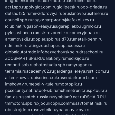
kingbolenskaner.ru
alex-motor.ru
astroline.net.ru
act1.spb.ru
polyglot.com.ru
gidlipetsk.ru
ooo-driada.ru
detsad125.ru
mir-zdoroviya.ru
bruslanovo.ru
siterem.ru
council.spb.ru
лодкипатриот.рф
kafekolizey.ru
iclub.net.ru
gazon-easy.ru
sugarepilekb.ru
grinox.ru
pylesostineco.ru
msts-ozarenie.ru
kameryjooan.ru
artemovskij.ru
dopler.spb.ru
aid70.ru
metall-perm.ru
ndm.msk.ru
ratingzooshop.ru
apiaccess.ru
globalautotrade.info
bezverhovskoe.ru
drsschool.ru
ZOOSMART.SPB.RU
dalakony.ru
medikijob.ru
remontt.spb.ru
photostudia.spb.ru
myragon.ru
terramia.ru
academy62.ru
gardengallereya.ru
rti.com.ru
artem-news.ru
biserinca.ru
krasnodarkurort.com
imshowtv.ru
mebel-v-tule.ru
mobtopik.ru
pcsecurity.net.ru
tool-sib.ru
multimetrunit.ru
sp-tour.ru
fan-cs.ru
santeh-russia.ru
symbian9.net.ru
DSHAIR.RU
tmmotors.spb.ru
xjocuricopii.com
musavtomat.msk.ru
obustrojdom.ru
sovetcik.ru
ybaranovskaya.ru