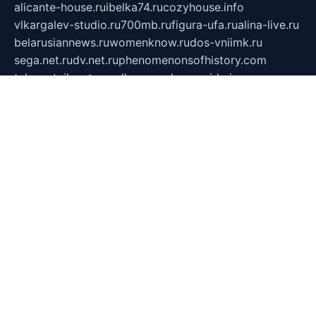
alicante-house.ru
ibelka74.ru
cozyhouse.info
vlkargalev-studio.ru
700mb.ru
figura-ufa.ru
alina-live.ru
belarusiannews.ru
womenknow.ru
dos-vniimk.ru
sega.net.ru
dv.net.ru
phenomenonsofhistory.com
telesputnik.net.ru
wall.pp.ru
pylesosroidmi.ru
gtc-clan.ru
cligs.ru
bibikazap.ru
popova.org.ru
netwhistler.spb.ru
bellvil.ru
bonzon.ru
iss-vladik.ru
defiparis.net.ru
las-gryzas.ru
amku.ru
electednews.spb.ru
feather.org.ru
spar72.ru
tankiigri.ru
dominus.com.ru
ibtree.ru
sanykool.pp.ru
unixlib.org.ru
menatep.spb.ru
gartenterrassen.ru
printeka.ru
skvozilka.com.ru
parkovka-pub.ru
lovemobi.ru
art-ru.ru
emulatorz.com.ru
alucomp.com.ru
tatforum.com.ru
alternativa-profi.ru
dermakler.ru
artsurvey.ru
aredir.ru
khimspas.ru
centr-maxi.ru
2018r.ru
bort-stomer-defort.ru
professional2.ru
gibsons.ru
artselena.ru
art-pilot.ru
ingredient.spb.ru
npfpolimer.spb.ru
argentum.spb.ru
hom-edu.ru