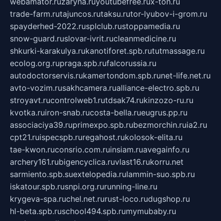
webamator.ru
zaryna.ru
youtubefree.ru
x-ton.ru
trade-farm.ru
tajuncos.ru
taksu.ru
tor-lyubov-i-grom.ru
spayderhed-2022.ru
splclub.ru
stoppamedia.ru
snow-guard.ru
slovar-ivrit.ru
cleanmedicine.ru
shkurki-karakulya.ru
kanotiforet.spb.ru
tutmassage.ru
ecolog.org.ru
praga.spb.ru
falcorussia.ru
autodoctorservis.ru
kamertondom.spb.ru
net-life.net.ru
avto-vozim.ru
sakhcamera.ru
alliance-electro.spb.ru
stroyavt.ru
controlweb1.ru
tdsak74.ru
kinzozo-ru.ru
kvotka.ru
iron-snab.ru
costa-bella.ru
eugrus.pp.ru
associaciya39.ru
primexpo.spb.ru
bezmorchin.ru
ia2.ru
cpt21.ru
ispecspb.ru
regahost.ru
kolosok-elita.ru
tae-kwon.ru
consrio.com.ru
insiam.ru
avegainfo.ru
archery161.ru
bigencyclica.ru
vlast16.ru
korru.net
sarmiento.spb.su
extelopedia.ru
lammin-suo.spb.ru
iskatour.spb.ru
snpi.org.ru
running-line.ru
krygeva-spa.ru
chel.net.ru
rust-loco.ru
dugshop.ru
hl-beta.spb.ru
school494.spb.ru
mymubaby.ru