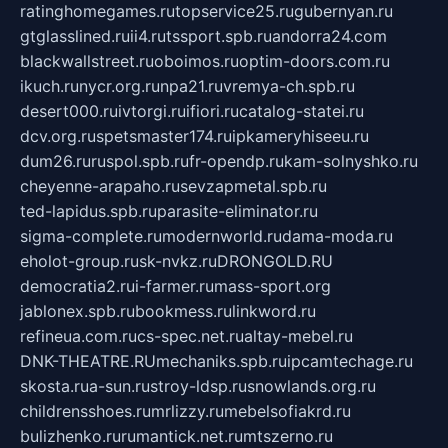
ratinghomegames.ru
topservice25.ru
gubernyan.ru
gtglasslined.ru
ii4.ru
tssport.spb.ru
andorra24.com
blackwallstreet.ru
oboimos.ru
optim-doors.com.ru
ikuch.ru
nycr.org.ru
npa21.ru
vremya-ch.spb.ru
desert000.ru
ivtorgi.ru
ifiori.ru
catalog-statei.ru
dcv.org.ru
spetsmaster174.ru
ipkameryhiseeu.ru
dum26.ru
ruspol.spb.ru
fr-opendp.ru
kam-solnyshko.ru
cheyenne-arapaho.ru
sevzapmetal.spb.ru
ted-lapidus.spb.ru
parasite-eliminator.ru
sigma-complete.ru
modernworld.ru
dama-moda.ru
eholot-group.ru
sk-nvkz.ru
DRONGOLD.RU
democratia2.ru
i-farmer.ru
mass-sport.org
jablonex.spb.ru
bookmess.ru
linkword.ru
refineua.com.ru
cs-spec.net.ru
altay-mebel.ru
DNK-THEATRE.RU
mechaniks.spb.ru
ipcamtechage.ru
skosta.ru
a-sun.ru
stroy-ldsp.ru
snowlands.org.ru
childrensshoes.ru
mrlizzy.ru
mebelsofiakrd.ru
bulizhenko.ru
rumantick.net.ru
mtszerno.ru