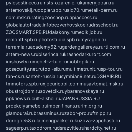
pylesostineco.ru
msts-ozarenie.ru
kameryjooan.ru
artemovskij.ru
dopler.spb.ru
aid70.ru
metall-perm.ru
ndm.msk.ru
ratingzooshop.ru
apiaccess.ru
globalautotrade.info
bezverhovskoe.ru
drsschool.ru
ZOOSMART.SPB.RU
dalakony.ru
medikijob.ru
remontt.spb.ru
photostudia.spb.ru
myragon.ru
terramia.ru
academy62.ru
gardengallereya.ru
rti.com.ru
artem-news.ru
biserinca.ru
krasnodarkurort.com
imshowtv.ru
mebel-v-tule.ru
mobtopik.ru
pcsecurity.net.ru
tool-sib.ru
multimetrunit.ru
sp-tour.ru
fan-cs.ru
santeh-russia.ru
symbian9.net.ru
DSHAIR.RU
tmmotors.spb.ru
xjocuricopii.com
musavtomat.msk.ru
obustrojdom.ru
sovetcik.ru
ybaranovskaya.ru
ppknews.ru
cult-alshei.ru
JAPANRUSSIA.RU
proekciyamebel.ru
imper-finans.ru
rim.org.ru
glamourai.ru
brassminus.ru
zabor-pro.ru
ftn.pp.ru
dorogoe58.ru
laimengpacker.ru
kuzova-zapchasti.ru
sageerp.ru
taxodrom.ru
dsrazvitie.ru
hardcity.net.ru