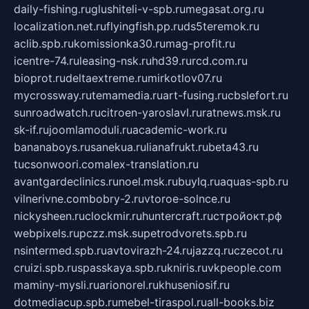
daily-fishing.ru
glushiteli-v-spb.ru
megasat.org.ru
localization.net.ru
flyingfish.pp.ru
ds5teremok.ru
aclib.spb.ru
komissionka30.ru
mag-profit.ru
icentre-74.ru
leasing-nsk.ru
hd39.ru
rcd.com.ru
bioprot.ru
deltaextreme.ru
mirkotlov07.ru
mycrossway.ru
temamedia.ru
art-fusing.ru
cbslefort.ru
sunroadwatch.ru
citroen-yaroslavl.ru
ratnews.msk.ru
sk-if.ru
joomlamoduli.ru
academic-work.ru
bananaboys.ru
sanekua.ru
lianafrukt.ru
beta43.ru
tucsonwoori.com
alex-translation.ru
avantgardeclinics.ru
noel.msk.ru
buylq.ru
aquas-spb.ru
vilnerivne.com
bobry-2.ru
vtoroe-solnce.ru
nickysheen.ru
clockmir.ru
huntercraft.ru
стройокт.рф
webpixels.ru
pczz.msk.su
petrodvorets.spb.ru
nsintermed.spb.ru
avtovirazh-24.ru
jazzq.ru
czecot.ru
cruizi.spb.ru
spasskaya.spb.ru
kniris.ru
vkpeople.com
maminy-mysli.ru
arionorel.ru
khuseniosif.ru
dotmediacup.spb.ru
mebel-tiraspol.ru
all-books.biz