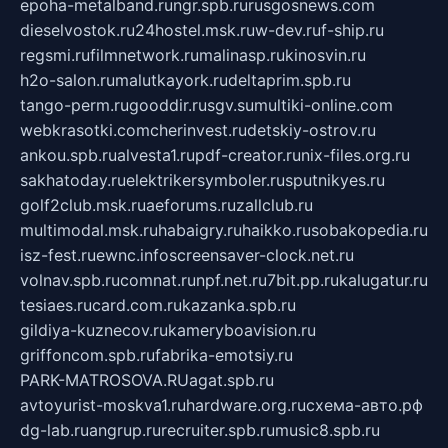
epoha-metalband.ru
ngr.spb.ru
rusgosnews.com
dieselvostok.ru
24hostel.msk.ru
w-dev.ru
f-ship.ru
regsmi.ru
filmnetwork.ru
malinasp.ru
kinosvin.ru
h2o-salon.ru
malutkayork.ru
deltaprim.spb.ru
tango-perm.ru
gooddir.ru
sgv.su
multiki-online.com
webkrasotki.com
cherinvest.ru
detskiy-ostrov.ru
ankou.spb.ru
alvesta1.ru
pdf-creator.ru
nix-files.org.ru
sakhatoday.ru
elektrikersymboler.ru
sputnikyes.ru
golf2club.msk.ru
aeforums.ru
zallclub.ru
multimodal.msk.ru
habaigry.ru
haikko.ru
sobakopedia.ru
isz-fest.ru
ewnc.info
screensaver-clock.net.ru
volnav.spb.ru
comnat.ru
npf.net.ru
7bit.pp.ru
kalugatur.ru
tesiaes.ru
card.com.ru
kazanka.spb.ru
gildiya-kuznecov.ru
kameryboavision.ru
griffoncom.spb.ru
fabrika-emotsiy.ru
PARK-MATROSOVA.RU
agat.spb.ru
avtoyurist-moskva1.ru
hardware.org.ru
схема-авто.рф
dg-lab.ru
angrup.ru
recruiter.spb.ru
music8.spb.ru