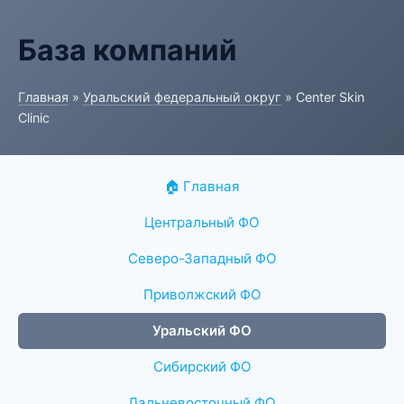
База компаний
Главная
»
Уральский федеральный округ
» Center Skin
Clinic
🏠 Главная
Центральный ФО
Северо-Западный ФО
Приволжский ФО
Уральский ФО
Сибирский ФО
Дальневосточный ФО