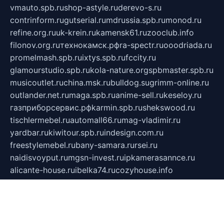
vmauto.spb.ru
shop-astyle.ru
derevo-s.ru
contrinform.ru
gutserial.ru
mdrussia.spb.ru
monod.ru
refine.org.ru
uk-krein.ru
kamensk61.ru
zooclub.info
filonov.org.ru
технокамск.рф
ra-spectr.ru
ooodriada.ru
promelmash.spb.ru
ixtys.spb.ru
fccity.ru
glamourstudio.spb.ru
kola-nature.org
spbmaster.spb.ru
musicoutlet.ru
china.msk.ru
bulldog.su
grimm-online.ru
outlander.net.ru
maga.spb.ru
anime-sell.ru
keseloy.ru
газприборсервис.рф
karmin.spb.ru
shekswood.ru
tischlermebel.ru
automall66.ru
mag-vladimir.ru
yardbar.ru
kiwitour.spb.ru
indesign.com.ru
freestylemebel.ru
bany-samara.ru
rsei.ru
naidisvoyput.ru
mgsn-invest.ru
ipkamerasannce.ru
alicante-house.ru
ibelka74.ru
cozyhouse.info
vlkargalev-studio.ru
700mb.ru
figura-ufa.ru
alina-live.ru
belarusiannews.ru
womenknow.ru
dos-vniimk.ru
sega.net.ru
dv.net.ru
phenomenonsofhistory.com
telesputnik.net.ru
wall.pp.ru
pylesosroidmi.ru