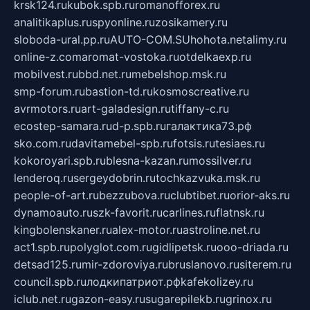
krsk124.ru
kubok.spb.ru
romanofforex.ru
analitikaplus.ru
spyonline.ru
zosikamery.ru
sloboda-ural.pp.ru
AUTO-COM.SU
hohota.net
alimy.ru
online-z.com
aromat-vostoka.ru
otdelkaexp.ru
mobilvest.ru
bbd.net.ru
mebelshop.msk.ru
smp-forum.ru
bastion-td.ru
kosmoscreative.ru
avrmotors.ru
art-galadesign.ru
tiffany-c.ru
ecostep-samara.ru
d-p.spb.ru
галактика73.рф
sko.com.ru
davitamebel-spb.ru
fotsis.ru
tesiaes.ru
kokoroyari.spb.ru
blesna-kazan.ru
mossilver.ru
lenderoq.ru
sergeydobrin.ru
tochkazvuka.msk.ru
people-of-art.ru
bezzubova.ru
clubtibet.ru
orior-aks.ru
dynamoauto.ru
szk-favorit.ru
carlines.ru
flatnsk.ru
kingbolenskaner.ru
alex-motor.ru
astroline.net.ru
act1.spb.ru
polyglot.com.ru
gidlipetsk.ru
ooo-driada.ru
detsad125.ru
mir-zdoroviya.ru
bruslanovo.ru
siterem.ru
council.spb.ru
лодкипатриот.рф
kafekolizey.ru
iclub.net.ru
gazon-easy.ru
sugarepilekb.ru
grinox.ru