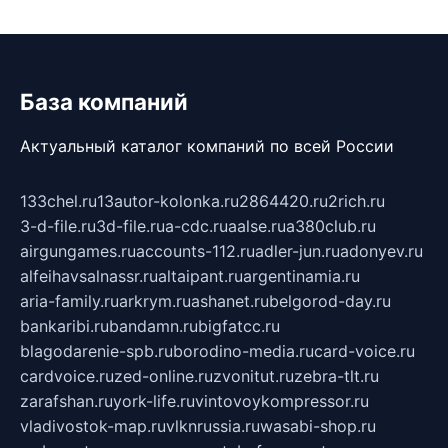
База компаний
Актуальный каталог компаний по всей России
133chel.ru
13autor-kolonka.ru
2864420.ru
2rich.ru
3-d-file.ru
3d-file.ru
a-cdc.ru
aalse.ru
a380club.ru
airgungames.ru
accounts-112.ru
adler-jun.ru
adonyev.ru
alfeihavsalnassr.ru
altaipant.ru
argentinamia.ru
aria-family.ru
arkrym.ru
ashanet.ru
belgorod-day.ru
bankaribi.ru
bandamn.ru
bigfatcc.ru
blagodarenie-spb.ru
borodino-media.ru
card-voice.ru
cardvoice.ru
zed-online.ru
zvonitut.ru
zebra-tlt.ru
zarafshan.ru
york-life.ru
vintovoykompressor.ru
vladivostok-map.ru
vlknrussia.ru
wasabi-shop.ru