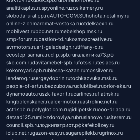
krsk124.ru
kubok.spb.ru
romanofforex.ru
analitikaplus.ru
spyonline.ru
zosikamery.ru
sloboda-ural.pp.ru
AUTO-COM.SU
hohota.net
alimy.ru
online-z.com
aromat-vostoka.ru
otdelkaexp.ru
mobilvest.ru
bbd.net.ru
mebelshop.msk.ru
smp-forum.ru
bastion-td.ru
kosmoscreative.ru
avrmotors.ru
art-galadesign.ru
tiffany-c.ru
ecostep-samara.ru
d-p.spb.ru
галактика73.рф
sko.com.ru
davitamebel-spb.ru
fotsis.ru
tesiaes.ru
kokoroyari.spb.ru
blesna-kazan.ru
mossilver.ru
lenderoq.ru
sergeydobrin.ru
tochkazvuka.msk.ru
people-of-art.ru
bezzubova.ru
clubtibet.ru
orior-aks.ru
dynamoauto.ru
szk-favorit.ru
carlines.ru
flatnsk.ru
kingbolenskaner.ru
alex-motor.ru
astroline.net.ru
act1.spb.ru
polyglot.com.ru
gidlipetsk.ru
ooo-driada.ru
detsad125.ru
mir-zdoroviya.ru
bruslanovo.ru
siterem.ru
council.spb.ru
лодкипатриот.рф
kafekolizey.ru
iclub.net.ru
gazon-easy.ru
sugarepilekb.ru
grinox.ru