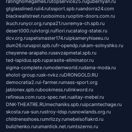
ratinghomegames.ru
topservice25.ru
gubernyan.ru
gtglasslined.ru
ii4.ru
tssport.spb.ru
andorra24.com
blackwallstreet.ru
oboimos.ru
optim-doors.com.ru
ikuch.ru
nycr.org.ru
npa21.ru
vremya-ch.spb.ru
desert000.ru
ivtorgi.ru
ifiori.ru
catalog-statei.ru
dcv.org.ru
spetsmaster174.ru
ipkameryhiseeu.ru
dum26.ru
ruspol.spb.ru
fr-opendp.ru
kam-solnyshko.ru
cheyenne-arapaho.ru
sevzapmetal.spb.ru
ted-lapidus.spb.ru
parasite-eliminator.ru
sigma-complete.ru
modernworld.ru
dama-moda.ru
eholot-group.ru
sk-nvkz.ru
DRONGOLD.RU
democratia2.ru
i-farmer.ru
mass-sport.org
jablonex.spb.ru
bookmess.ru
linkword.ru
refineua.com.ru
cs-spec.net.ru
altay-mebel.ru
DNK-THEATRE.RU
mechaniks.spb.ru
ipcamtechage.ru
skosta.ru
a-sun.ru
stroy-ldsp.ru
snowlands.org.ru
childrensshoes.ru
mrlizzy.ru
mebelsofiakrd.ru
bulizhenko.ru
rumantick.net.ru
mtszerno.ru