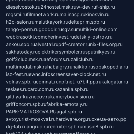
dieselvostok.ru
24hostel.msk.ru
w-dev.ru
f-ship.ru
regsmi.ru
filmnetwork.ru
malinasp.ru
kinosvin.ru
h2o-salon.ru
malutkayork.ru
deltaprim.spb.ru
tango-perm.ru
gooddir.ru
sgv.su
multiki-online.com
webkrasotki.com
cherinvest.ru
detskiy-ostrov.ru
ankou.spb.ru
alvesta1.ru
pdf-creator.ru
nix-files.org.ru
sakhatoday.ru
elektrikersymboler.ru
sputnikyes.ru
golf2club.msk.ru
aeforums.ru
zallclub.ru
multimodal.msk.ru
habaigry.ru
haikko.ru
sobakopedia.ru
isz-fest.ru
ewnc.info
screensaver-clock.net.ru
volnav.spb.ru
comnat.ru
npf.net.ru
7bit.pp.ru
kalugatur.ru
tesiaes.ru
card.com.ru
kazanka.spb.ru
gildiya-kuznecov.ru
kameryboavision.ru
griffoncom.spb.ru
fabrika-emotsiy.ru
PARK-MATROSOVA.RU
agat.spb.ru
avtoyurist-moskva1.ru
hardware.org.ru
схема-авто.рф
dg-lab.ru
angrup.ru
recruiter.spb.ru
music8.spb.ru