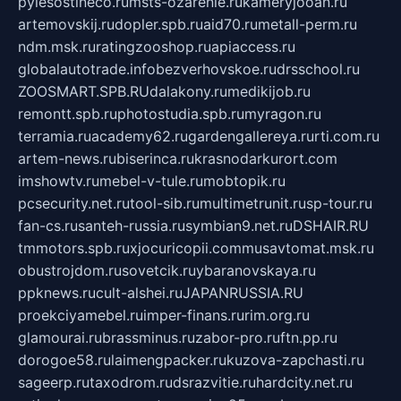
pylesostineco.ru
msts-ozarenie.ru
kameryjooan.ru
artemovskij.ru
dopler.spb.ru
aid70.ru
metall-perm.ru
ndm.msk.ru
ratingzooshop.ru
apiaccess.ru
globalautotrade.info
bezverhovskoe.ru
drsschool.ru
ZOOSMART.SPB.RU
dalakony.ru
medikijob.ru
remontt.spb.ru
photostudia.spb.ru
myragon.ru
terramia.ru
academy62.ru
gardengallereya.ru
rti.com.ru
artem-news.ru
biserinca.ru
krasnodarkurort.com
imshowtv.ru
mebel-v-tule.ru
mobtopik.ru
pcsecurity.net.ru
tool-sib.ru
multimetrunit.ru
sp-tour.ru
fan-cs.ru
santeh-russia.ru
symbian9.net.ru
DSHAIR.RU
tmmotors.spb.ru
xjocuricopii.com
musavtomat.msk.ru
obustrojdom.ru
sovetcik.ru
ybaranovskaya.ru
ppknews.ru
cult-alshei.ru
JAPANRUSSIA.RU
proekciyamebel.ru
imper-finans.ru
rim.org.ru
glamourai.ru
brassminus.ru
zabor-pro.ru
ftn.pp.ru
dorogoe58.ru
laimengpacker.ru
kuzova-zapchasti.ru
sageerp.ru
taxodrom.ru
dsrazvitie.ru
hardcity.net.ru