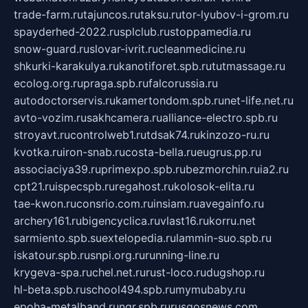
trade-farm.ru
tajuncos.ru
taksu.ru
tor-lyubov-i-grom.ru
spayderhed-2022.ru
splclub.ru
stoppamedia.ru
snow-guard.ru
slovar-ivrit.ru
cleanmedicine.ru
shkurki-karakulya.ru
kanotiforet.spb.ru
tutmassage.ru
ecolog.org.ru
praga.spb.ru
falcorussia.ru
autodoctorservis.ru
kamertondom.spb.ru
net-life.net.ru
avto-vozim.ru
sakhcamera.ru
alliance-electro.spb.ru
stroyavt.ru
controlweb1.ru
tdsak74.ru
kinzozo-ru.ru
kvotka.ru
iron-snab.ru
costa-bella.ru
eugrus.pp.ru
associaciya39.ru
primexpo.spb.ru
bezmorchin.ru
ia2.ru
cpt21.ru
ispecspb.ru
regahost.ru
kolosok-elita.ru
tae-kwon.ru
consrio.com.ru
insiam.ru
avegainfo.ru
archery161.ru
bigencyclica.ru
vlast16.ru
korru.net
sarmiento.spb.su
extelopedia.ru
lammin-suo.spb.ru
iskatour.spb.ru
snpi.org.ru
running-line.ru
krygeva-spa.ru
chel.net.ru
rust-loco.ru
dugshop.ru
hl-beta.spb.ru
school494.spb.ru
mymubaby.ru
epoha-metalband.ru
ngr.spb.ru
rusgosnews.com