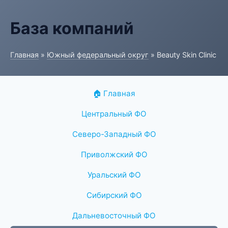
База компаний
Главная
»
Южный федеральный округ
» Beauty Skin Clinic
🏠 Главная
Центральный ФО
Северо-Западный ФО
Приволжский ФО
Уральский ФО
Сибирский ФО
Дальневосточный ФО