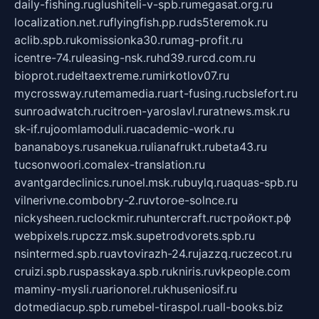
daily-fishing.ru
glushiteli-v-spb.ru
megasat.org.ru
localization.net.ru
flyingfish.pp.ru
ds5teremok.ru
aclib.spb.ru
komissionka30.ru
mag-profit.ru
icentre-74.ru
leasing-nsk.ru
hd39.ru
rcd.com.ru
bioprot.ru
deltaextreme.ru
mirkotlov07.ru
mycrossway.ru
temamedia.ru
art-fusing.ru
cbslefort.ru
sunroadwatch.ru
citroen-yaroslavl.ru
ratnews.msk.ru
sk-if.ru
joomlamoduli.ru
academic-work.ru
bananaboys.ru
sanekua.ru
lianafrukt.ru
beta43.ru
tucsonwoori.com
alex-translation.ru
avantgardeclinics.ru
noel.msk.ru
buylq.ru
aquas-spb.ru
vilnerivne.com
bobry-2.ru
vtoroe-solnce.ru
nickysheen.ru
clockmir.ru
huntercraft.ru
стройокт.рф
webpixels.ru
pczz.msk.su
petrodvorets.spb.ru
nsintermed.spb.ru
avtovirazh-24.ru
jazzq.ru
czecot.ru
cruizi.spb.ru
spasskaya.spb.ru
kniris.ru
vkpeople.com
maminy-mysli.ru
arionorel.ru
khuseniosif.ru
dotmediacup.spb.ru
mebel-tiraspol.ru
all-books.biz