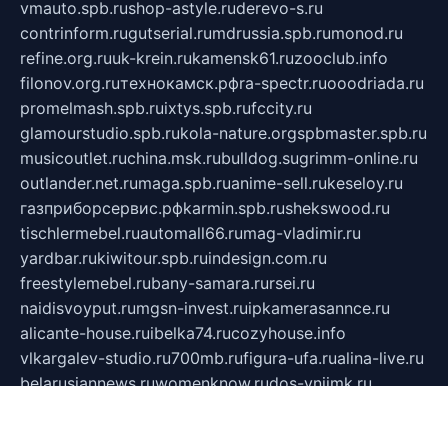
vmauto.spb.ru
shop-astyle.ru
derevo-s.ru
contrinform.ru
gutserial.ru
mdrussia.spb.ru
monod.ru
refine.org.ru
uk-krein.ru
kamensk61.ru
zooclub.info
filonov.org.ru
технокамск.рф
ra-spectr.ru
ooodriada.ru
promelmash.spb.ru
ixtys.spb.ru
fccity.ru
glamourstudio.spb.ru
kola-nature.org
spbmaster.spb.ru
musicoutlet.ru
china.msk.ru
bulldog.su
grimm-online.ru
outlander.net.ru
maga.spb.ru
anime-sell.ru
keseloy.ru
газприборсервис.рф
karmin.spb.ru
shekswood.ru
tischlermebel.ru
automall66.ru
mag-vladimir.ru
yardbar.ru
kiwitour.spb.ru
indesign.com.ru
freestylemebel.ru
bany-samara.ru
rsei.ru
naidisvoyput.ru
mgsn-invest.ru
ipkamerasannce.ru
alicante-house.ru
ibelka74.ru
cozyhouse.info
vlkargalev-studio.ru
700mb.ru
figura-ufa.ru
alina-live.ru
belarusiannews.ru
womenknow.ru
dos-vniimk.ru
sega.net.ru
dv.net.ru
phenomenonsofhistory.com
telesputnik.net.ru
wall.pp.ru
pylesosroidmi.ru