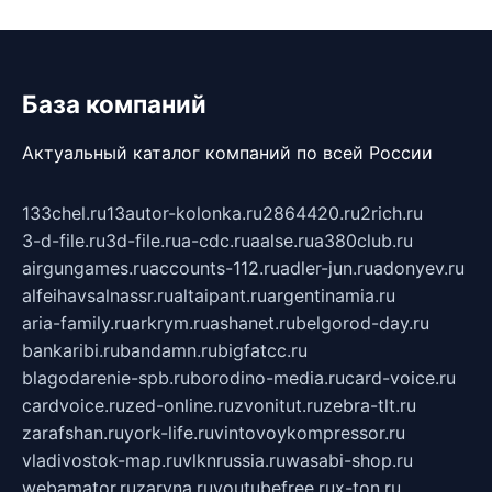
База компаний
Актуальный каталог компаний по всей России
133chel.ru
13autor-kolonka.ru
2864420.ru
2rich.ru
3-d-file.ru
3d-file.ru
a-cdc.ru
aalse.ru
a380club.ru
airgungames.ru
accounts-112.ru
adler-jun.ru
adonyev.ru
alfeihavsalnassr.ru
altaipant.ru
argentinamia.ru
aria-family.ru
arkrym.ru
ashanet.ru
belgorod-day.ru
bankaribi.ru
bandamn.ru
bigfatcc.ru
blagodarenie-spb.ru
borodino-media.ru
card-voice.ru
cardvoice.ru
zed-online.ru
zvonitut.ru
zebra-tlt.ru
zarafshan.ru
york-life.ru
vintovoykompressor.ru
vladivostok-map.ru
vlknrussia.ru
wasabi-shop.ru
webamator.ru
zaryna.ru
youtubefree.ru
x-ton.ru