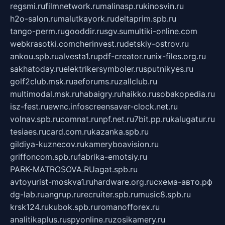
regsmi.ru
filmnetwork.ru
malinasp.ru
kinosvin.ru
h2o-salon.ru
malutkayork.ru
deltaprim.spb.ru
tango-perm.ru
gooddir.ru
sgv.su
multiki-online.com
webkrasotki.com
cherinvest.ru
detskiy-ostrov.ru
ankou.spb.ru
alvesta1.ru
pdf-creator.ru
nix-files.org.ru
sakhatoday.ru
elektrikersymboler.ru
sputnikyes.ru
golf2club.msk.ru
aeforums.ru
zallclub.ru
multimodal.msk.ru
habaigry.ru
haikko.ru
sobakopedia.ru
isz-fest.ru
ewnc.info
screensaver-clock.net.ru
volnav.spb.ru
comnat.ru
npf.net.ru
7bit.pp.ru
kalugatur.ru
tesiaes.ru
card.com.ru
kazanka.spb.ru
gildiya-kuznecov.ru
kameryboavision.ru
griffoncom.spb.ru
fabrika-emotsiy.ru
PARK-MATROSOVA.RU
agat.spb.ru
avtoyurist-moskva1.ru
hardware.org.ru
схема-авто.рф
dg-lab.ru
angrup.ru
recruiter.spb.ru
music8.spb.ru
krsk124.ru
kubok.spb.ru
romanofforex.ru
analitikaplus.ru
spyonline.ru
zosikamery.ru