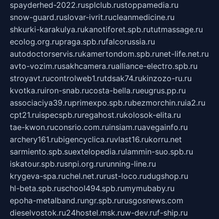
spayderhed-2022.ru
splclub.ru
stoppamedia.ru
snow-guard.ru
slovar-ivrit.ru
cleanmedicine.ru
shkurki-karakulya.ru
kanotiforet.spb.ru
tutmassage.ru
ecolog.org.ru
praga.spb.ru
falcorussia.ru
autodoctorservis.ru
kamertondom.spb.ru
net-life.net.ru
avto-vozim.ru
sakhcamera.ru
alliance-electro.spb.ru
stroyavt.ru
controlweb1.ru
tdsak74.ru
kinzozo-ru.ru
kvotka.ru
iron-snab.ru
costa-bella.ru
eugrus.pp.ru
associaciya39.ru
primexpo.spb.ru
bezmorchin.ru
ia2.ru
cpt21.ru
ispecspb.ru
regahost.ru
kolosok-elita.ru
tae-kwon.ru
consrio.com.ru
insiam.ru
avegainfo.ru
archery161.ru
bigencyclica.ru
vlast16.ru
korru.net
sarmiento.spb.su
extelopedia.ru
lammin-suo.spb.ru
iskatour.spb.ru
snpi.org.ru
running-line.ru
krygeva-spa.ru
chel.net.ru
rust-loco.ru
dugshop.ru
hl-beta.spb.ru
school494.spb.ru
mymubaby.ru
epoha-metalband.ru
ngr.spb.ru
rusgosnews.com
dieselvostok.ru
24hostel.msk.ru
w-dev.ru
f-ship.ru