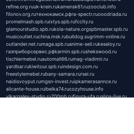
refine.org.ru
uk-krein.ru
kamensk61.ru
zooclub.info
filonov.org.ru
технокамск.рф
ra-spectr.ru
ooodriada.ru
promelmash.spb.ru
ixtys.spb.ru
fccity.ru
glamourstudio.spb.ru
kola-nature.org
spbmaster.spb.ru
musicoutlet.ru
china.msk.ru
bulldog.su
grimm-online.ru
outlander.net.ru
maga.spb.ru
anime-sell.ru
keseloy.ru
газприборсервис.рф
karmin.spb.ru
shekswood.ru
tischlermebel.ru
automall66.ru
mag-vladimir.ru
yardbar.ru
kiwitour.spb.ru
indesign.com.ru
freestylemebel.ru
bany-samara.ru
rsei.ru
naidisvoyput.ru
mgsn-invest.ru
ipkamerasannce.ru
alicante-house.ru
ibelka74.ru
cozyhouse.info
vlkargalev-studio.ru
700mb.ru
figura-ufa.ru
alina-live.ru
belarusiannews.ru
womenknow.ru
dos-vniimk.ru
sega.net.ru
dv.net.ru
phenomenonsofhistory.com
telesputnik.net.ru
wall.pp.ru
pylesosroidmi.ru
gtc-clan.ru
cligs.ru
bibikazap.ru
popova.org.ru
netwhistler.spb.ru
bellvil.ru
bonzon.ru
iss-vladik.ru