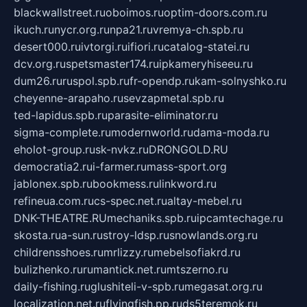
blackwallstreet.ru
oboimos.ru
optim-doors.com.ru
ikuch.ru
nycr.org.ru
npa21.ru
vremya-ch.spb.ru
desert000.ru
ivtorgi.ru
ifiori.ru
catalog-statei.ru
dcv.org.ru
spetsmaster174.ru
ipkameryhiseeu.ru
dum26.ru
ruspol.spb.ru
fr-opendp.ru
kam-solnyshko.ru
cheyenne-arapaho.ru
sevzapmetal.spb.ru
ted-lapidus.spb.ru
parasite-eliminator.ru
sigma-complete.ru
modernworld.ru
dama-moda.ru
eholot-group.ru
sk-nvkz.ru
DRONGOLD.RU
democratia2.ru
i-farmer.ru
mass-sport.org
jablonex.spb.ru
bookmess.ru
linkword.ru
refineua.com.ru
cs-spec.net.ru
altay-mebel.ru
DNK-THEATRE.RU
mechaniks.spb.ru
ipcamtechage.ru
skosta.ru
a-sun.ru
stroy-ldsp.ru
snowlands.org.ru
childrensshoes.ru
mrlizzy.ru
mebelsofiakrd.ru
bulizhenko.ru
rumantick.net.ru
mtszerno.ru
daily-fishing.ru
glushiteli-v-spb.ru
megasat.org.ru
localization.net.ru
flyingfish.pp.ru
ds5teremok.ru