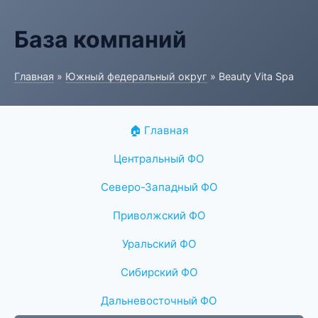
База компаний
Главная
»
Южный федеральный округ
» Beauty Vita Spa
🏠 Главная
Центральный ФО
Северо-Западный ФО
Приволжский ФО
Уральский ФО
Сибирский ФО
Дальневосточный ФО