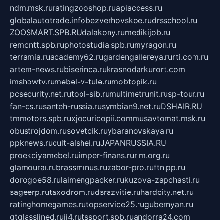
ndm.msk.ru
ratingzooshop.ru
apiaccess.ru
globalautotrade.info
bezverhovskoe.ru
drsschool.ru
ZOOSMART.SPB.RU
dalakony.ru
medikijob.ru
remontt.spb.ru
photostudia.spb.ru
myragon.ru
terramia.ru
academy62.ru
gardengallereya.ru
rti.com.ru
artem-news.ru
biserinca.ru
krasnodarkurort.com
imshowtv.ru
mebel-v-tule.ru
mobtopik.ru
pcsecurity.net.ru
tool-sib.ru
multimetrunit.ru
sp-tour.ru
fan-cs.ru
santeh-russia.ru
symbian9.net.ru
DSHAIR.RU
tmmotors.spb.ru
xjocuricopii.com
musavtomat.msk.ru
obustrojdom.ru
sovetcik.ru
ybaranovskaya.ru
ppknews.ru
cult-alshei.ru
JAPANRUSSIA.RU
proekciyamebel.ru
imper-finans.ru
rim.org.ru
glamourai.ru
brassminus.ru
zabor-pro.ru
ftn.pp.ru
dorogoe58.ru
laimengpacker.ru
kuzova-zapchasti.ru
sageerp.ru
taxodrom.ru
dsrazvitie.ru
hardcity.net.ru
ratinghomegames.ru
topservice25.ru
gubernyan.ru
gtglasslined.ru
ii4.ru
tssport.spb.ru
andorra24.com