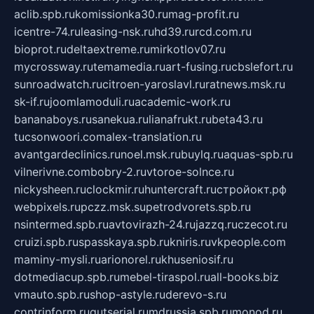
aclib.spb.ru
komissionka30.ru
mag-profit.ru
icentre-74.ru
leasing-nsk.ru
hd39.ru
rcd.com.ru
bioprot.ru
deltaextreme.ru
mirkotlov07.ru
mycrossway.ru
temamedia.ru
art-fusing.ru
cbslefort.ru
sunroadwatch.ru
citroen-yaroslavl.ru
ratnews.msk.ru
sk-if.ru
joomlamoduli.ru
academic-work.ru
bananaboys.ru
sanekua.ru
lianafrukt.ru
beta43.ru
tucsonwoori.com
alex-translation.ru
avantgardeclinics.ru
noel.msk.ru
buylq.ru
aquas-spb.ru
vilnerivne.com
bobry-2.ru
vtoroe-solnce.ru
nickysheen.ru
clockmir.ru
huntercraft.ru
стройокт.рф
webpixels.ru
pczz.msk.su
petrodvorets.spb.ru
nsintermed.spb.ru
avtovirazh-24.ru
jazzq.ru
czecot.ru
cruizi.spb.ru
spasskaya.spb.ru
kniris.ru
vkpeople.com
maminy-mysli.ru
arionorel.ru
khuseniosif.ru
dotmediacup.spb.ru
mebel-tiraspol.ru
all-books.biz
vmauto.spb.ru
shop-astyle.ru
derevo-s.ru
contrinform.ru
gutserial.ru
mdrussia.spb.ru
monod.ru