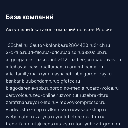
База компаний
Актуальный каталог компаний по всей России
133chel.ru
13autor-kolonka.ru
2864420.ru
2rich.ru
3-d-file.ru
3d-file.ru
a-cdc.ru
aalse.ru
a380club.ru
airgungames.ru
accounts-112.ru
adler-jun.ru
adonyev.ru
alfeihavsalnassr.ru
altaipant.ru
argentinamia.ru
aria-family.ru
arkrym.ru
ashanet.ru
belgorod-day.ru
bankaribi.ru
bandamn.ru
bigfatcc.ru
blagodarenie-spb.ru
borodino-media.ru
card-voice.ru
cardvoice.ru
zed-online.ru
zvonitut.ru
zebra-tlt.ru
zarafshan.ru
york-life.ru
vintovoykompressor.ru
vladivostok-map.ru
vlknrussia.ru
wasabi-shop.ru
webamator.ru
zaryna.ru
youtubefree.ru
x-ton.ru
trade-farm.ru
tajuncos.ru
taksu.ru
tor-lyubov-i-grom.ru