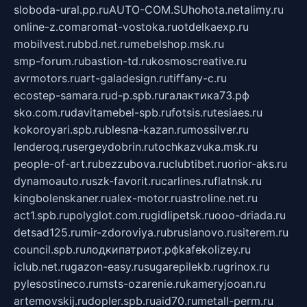
sloboda-ural.pp.ru
AUTO-COM.SU
hohota.net
alimy.ru
online-z.com
aromat-vostoka.ru
otdelkaexp.ru
mobilvest.ru
bbd.net.ru
mebelshop.msk.ru
smp-forum.ru
bastion-td.ru
kosmoscreative.ru
avrmotors.ru
art-galadesign.ru
tiffany-c.ru
ecostep-samara.ru
d-p.spb.ru
галактика73.рф
sko.com.ru
davitamebel-spb.ru
fotsis.ru
tesiaes.ru
kokoroyari.spb.ru
blesna-kazan.ru
mossilver.ru
lenderoq.ru
sergeydobrin.ru
tochkazvuka.msk.ru
people-of-art.ru
bezzubova.ru
clubtibet.ru
orior-aks.ru
dynamoauto.ru
szk-favorit.ru
carlines.ru
flatnsk.ru
kingbolenskaner.ru
alex-motor.ru
astroline.net.ru
act1.spb.ru
polyglot.com.ru
gidlipetsk.ru
ooo-driada.ru
detsad125.ru
mir-zdoroviya.ru
bruslanovo.ru
siterem.ru
council.spb.ru
лодкипатриот.рф
kafekolizey.ru
iclub.net.ru
gazon-easy.ru
sugarepilekb.ru
grinox.ru
pylesostineco.ru
msts-ozarenie.ru
kameryjooan.ru
artemovskij.ru
dopler.spb.ru
aid70.ru
metall-perm.ru