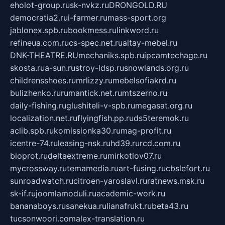
eholot-group.ru
sk-nvkz.ru
DRONGOLD.RU
democratia2.ru
i-farmer.ru
mass-sport.org
jablonex.spb.ru
bookmess.ru
linkword.ru
refineua.com.ru
cs-spec.net.ru
altay-mebel.ru
DNK-THEATRE.RU
mechaniks.spb.ru
ipcamtechage.ru
skosta.ru
a-sun.ru
stroy-ldsp.ru
snowlands.org.ru
childrensshoes.ru
mrlizzy.ru
mebelsofiakrd.ru
bulizhenko.ru
rumantick.net.ru
mtszerno.ru
daily-fishing.ru
glushiteli-v-spb.ru
megasat.org.ru
localization.net.ru
flyingfish.pp.ru
ds5teremok.ru
aclib.spb.ru
komissionka30.ru
mag-profit.ru
icentre-74.ru
leasing-nsk.ru
hd39.ru
rcd.com.ru
bioprot.ru
deltaextreme.ru
mirkotlov07.ru
mycrossway.ru
temamedia.ru
art-fusing.ru
cbslefort.ru
sunroadwatch.ru
citroen-yaroslavl.ru
ratnews.msk.ru
sk-if.ru
joomlamoduli.ru
academic-work.ru
bananaboys.ru
sanekua.ru
lianafrukt.ru
beta43.ru
tucsonwoori.com
alex-translation.ru