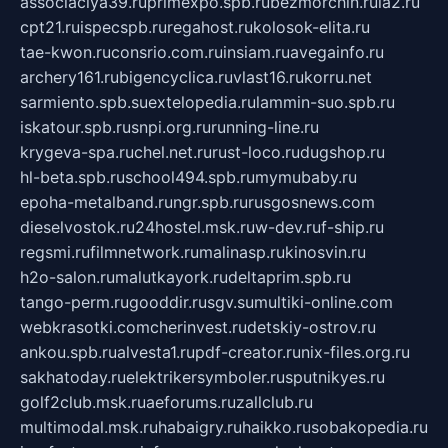
associaciya39.ru
primexpo.spb.ru
bezmorchin.ru
ia2.ru
cpt21.ru
ispecspb.ru
regahost.ru
kolosok-elita.ru
tae-kwon.ru
consrio.com.ru
insiam.ru
avegainfo.ru
archery161.ru
bigencyclica.ru
vlast16.ru
korru.net
sarmiento.spb.su
extelopedia.ru
lammin-suo.spb.ru
iskatour.spb.ru
snpi.org.ru
running-line.ru
krygeva-spa.ru
chel.net.ru
rust-loco.ru
dugshop.ru
hl-beta.spb.ru
school494.spb.ru
mymubaby.ru
epoha-metalband.ru
ngr.spb.ru
rusgosnews.com
dieselvostok.ru
24hostel.msk.ru
w-dev.ru
f-ship.ru
regsmi.ru
filmnetwork.ru
malinasp.ru
kinosvin.ru
h2o-salon.ru
malutkayork.ru
deltaprim.spb.ru
tango-perm.ru
gooddir.ru
sgv.su
multiki-online.com
webkrasotki.com
cherinvest.ru
detskiy-ostrov.ru
ankou.spb.ru
alvesta1.ru
pdf-creator.ru
nix-files.org.ru
sakhatoday.ru
elektrikersymboler.ru
sputnikyes.ru
golf2club.msk.ru
aeforums.ru
zallclub.ru
multimodal.msk.ru
habaigry.ru
haikko.ru
sobakopedia.ru