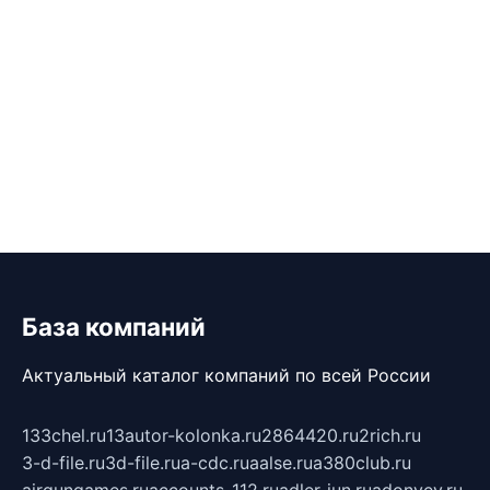
База компаний
Актуальный каталог компаний по всей России
133chel.ru
13autor-kolonka.ru
2864420.ru
2rich.ru
3-d-file.ru
3d-file.ru
a-cdc.ru
aalse.ru
a380club.ru