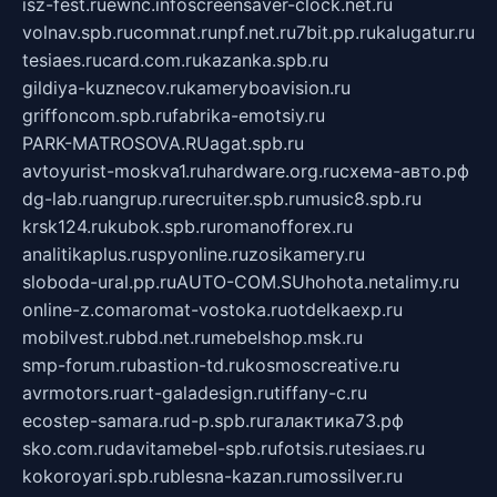
isz-fest.ru
ewnc.info
screensaver-clock.net.ru
volnav.spb.ru
comnat.ru
npf.net.ru
7bit.pp.ru
kalugatur.ru
tesiaes.ru
card.com.ru
kazanka.spb.ru
gildiya-kuznecov.ru
kameryboavision.ru
griffoncom.spb.ru
fabrika-emotsiy.ru
PARK-MATROSOVA.RU
agat.spb.ru
avtoyurist-moskva1.ru
hardware.org.ru
схема-авто.рф
dg-lab.ru
angrup.ru
recruiter.spb.ru
music8.spb.ru
krsk124.ru
kubok.spb.ru
romanofforex.ru
analitikaplus.ru
spyonline.ru
zosikamery.ru
sloboda-ural.pp.ru
AUTO-COM.SU
hohota.net
alimy.ru
online-z.com
aromat-vostoka.ru
otdelkaexp.ru
mobilvest.ru
bbd.net.ru
mebelshop.msk.ru
smp-forum.ru
bastion-td.ru
kosmoscreative.ru
avrmotors.ru
art-galadesign.ru
tiffany-c.ru
ecostep-samara.ru
d-p.spb.ru
галактика73.рф
sko.com.ru
davitamebel-spb.ru
fotsis.ru
tesiaes.ru
kokoroyari.spb.ru
blesna-kazan.ru
mossilver.ru