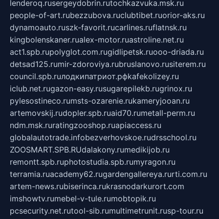
lenderoq.ru
sergeydobrin.ru
tochkazvuka.msk.ru
people-of-art.ru
bezzubova.ru
clubtibet.ru
orior-aks.ru
dynamoauto.ru
szk-favorit.ru
carlines.ru
flatnsk.ru
kingbolenskaner.ru
alex-motor.ru
astroline.net.ru
act1.spb.ru
polyglot.com.ru
gidlipetsk.ru
ooo-driada.ru
detsad125.ru
mir-zdoroviya.ru
bruslanovo.ru
siterem.ru
council.spb.ru
лодкипатриот.рф
kafekolizey.ru
iclub.net.ru
gazon-easy.ru
sugarepilekb.ru
grinox.ru
pylesostineco.ru
msts-ozarenie.ru
kameryjooan.ru
artemovskij.ru
dopler.spb.ru
aid70.ru
metall-perm.ru
ndm.msk.ru
ratingzooshop.ru
apiaccess.ru
globalautotrade.info
bezverhovskoe.ru
drsschool.ru
ZOOSMART.SPB.RU
dalakony.ru
medikijob.ru
remontt.spb.ru
photostudia.spb.ru
myragon.ru
terramia.ru
academy62.ru
gardengallereya.ru
rti.com.ru
artem-news.ru
biserinca.ru
krasnodarkurort.com
imshowtv.ru
mebel-v-tule.ru
mobtopik.ru
pcsecurity.net.ru
tool-sib.ru
multimetrunit.ru
sp-tour.ru