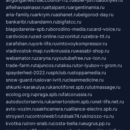
airgungames.ru
accounts-112.ru
adler-jun.ru
adonyev.ru
alfeihavsalnassr.ru
altaipant.ru
argentinamia.ru
aria-family.ru
arkrym.ru
ashanet.ru
belgorod-day.ru
bankaribi.ru
bandamn.ru
bigfatcc.ru
blagodarenie-spb.ru
borodino-media.ru
card-voice.ru
cardvoice.ru
zed-online.ru
zvonitut.ru
zebra-tlt.ru
zarafshan.ru
york-life.ru
vintovoykompressor.ru
vladivostok-map.ru
vlknrussia.ru
wasabi-shop.ru
webamator.ru
zaryna.ru
youtubefree.ru
x-ton.ru
trade-farm.ru
tajuncos.ru
taksu.ru
tor-lyubov-i-grom.ru
spayderhed-2022.ru
splclub.ru
stoppamedia.ru
snow-guard.ru
slovar-ivrit.ru
cleanmedicine.ru
shkurki-karakulya.ru
kanotiforet.spb.ru
tutmassage.ru
ecolog.org.ru
praga.spb.ru
falcorussia.ru
autodoctorservis.ru
kamertondom.spb.ru
net-life.net.ru
avto-vozim.ru
sakhcamera.ru
alliance-electro.spb.ru
stroyavt.ru
controlweb1.ru
tdsak74.ru
kinzozo-ru.ru
kvotka.ru
iron-snab.ru
costa-bella.ru
eugrus.pp.ru