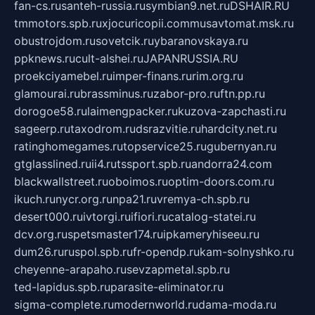
fan-cs.ru
santeh-russia.ru
symbian9.net.ru
DSHAIR.RU
tmmotors.spb.ru
xjocuricopii.com
musavtomat.msk.ru
obustrojdom.ru
sovetcik.ru
ybaranovskaya.ru
ppknews.ru
cult-alshei.ru
JAPANRUSSIA.RU
proekciyamebel.ru
imper-finans.ru
rim.org.ru
glamourai.ru
brassminus.ru
zabor-pro.ru
ftn.pp.ru
dorogoe58.ru
laimengpacker.ru
kuzova-zapchasti.ru
sageerp.ru
taxodrom.ru
dsrazvitie.ru
hardcity.net.ru
ratinghomegames.ru
topservice25.ru
gubernyan.ru
gtglasslined.ru
ii4.ru
tssport.spb.ru
andorra24.com
blackwallstreet.ru
oboimos.ru
optim-doors.com.ru
ikuch.ru
nycr.org.ru
npa21.ru
vremya-ch.spb.ru
desert000.ru
ivtorgi.ru
ifiori.ru
catalog-statei.ru
dcv.org.ru
spetsmaster174.ru
ipkameryhiseeu.ru
dum26.ru
ruspol.spb.ru
fr-opendp.ru
kam-solnyshko.ru
cheyenne-arapaho.ru
sevzapmetal.spb.ru
ted-lapidus.spb.ru
parasite-eliminator.ru
sigma-complete.ru
modernworld.ru
dama-moda.ru