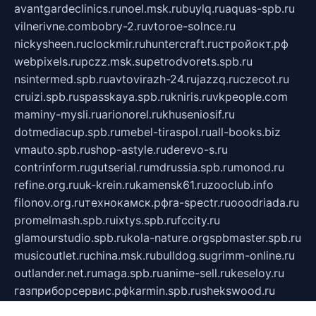
avantgardeclinics.ru
noel.msk.ru
buylq.ru
aquas-spb.ru
vilnerivne.com
bobry-2.ru
vtoroe-solnce.ru
nickysheen.ru
clockmir.ru
huntercraft.ru
стройокт.рф
webpixels.ru
pczz.msk.su
petrodvorets.spb.ru
nsintermed.spb.ru
avtovirazh-24.ru
jazzq.ru
czecot.ru
cruizi.spb.ru
spasskaya.spb.ru
kniris.ru
vkpeople.com
maminy-mysli.ru
arionorel.ru
khuseniosif.ru
dotmediacup.spb.ru
mebel-tiraspol.ru
all-books.biz
vmauto.spb.ru
shop-astyle.ru
derevo-s.ru
contrinform.ru
gutserial.ru
mdrussia.spb.ru
monod.ru
refine.org.ru
uk-krein.ru
kamensk61.ru
zooclub.info
filonov.org.ru
технокамск.рф
ra-spectr.ru
ooodriada.ru
promelmash.spb.ru
ixtys.spb.ru
fccity.ru
glamourstudio.spb.ru
kola-nature.org
spbmaster.spb.ru
musicoutlet.ru
china.msk.ru
bulldog.su
grimm-online.ru
outlander.net.ru
maga.spb.ru
anime-sell.ru
keseloy.ru
газприборсервис.рф
karmin.spb.ru
shekswood.ru
tischlermebel.ru
automall66.ru
mag-vladimir.ru