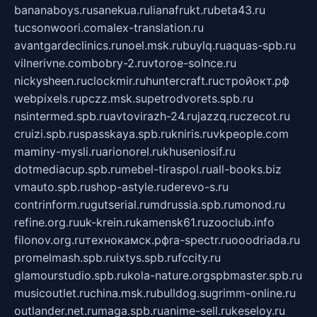
bananaboys.ru
sanekua.ru
lianafrukt.ru
beta43.ru
tucsonwoori.com
alex-translation.ru
avantgardeclinics.ru
noel.msk.ru
buylq.ru
aquas-spb.ru
vilnerivne.com
bobry-2.ru
vtoroe-solnce.ru
nickysheen.ru
clockmir.ru
huntercraft.ru
стройокт.рф
webpixels.ru
pczz.msk.su
petrodvorets.spb.ru
nsintermed.spb.ru
avtovirazh-24.ru
jazzq.ru
czecot.ru
cruizi.spb.ru
spasskaya.spb.ru
kniris.ru
vkpeople.com
maminy-mysli.ru
arionorel.ru
khuseniosif.ru
dotmediacup.spb.ru
mebel-tiraspol.ru
all-books.biz
vmauto.spb.ru
shop-astyle.ru
derevo-s.ru
contrinform.ru
gutserial.ru
mdrussia.spb.ru
monod.ru
refine.org.ru
uk-krein.ru
kamensk61.ru
zooclub.info
filonov.org.ru
технокамск.рф
ra-spectr.ru
ooodriada.ru
promelmash.spb.ru
ixtys.spb.ru
fccity.ru
glamourstudio.spb.ru
kola-nature.org
spbmaster.spb.ru
musicoutlet.ru
china.msk.ru
bulldog.su
grimm-online.ru
outlander.net.ru
maga.spb.ru
anime-sell.ru
keseloy.ru