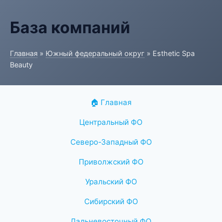
База компаний
Главная
»
Южный федеральный округ
» Esthetic Spa
Beauty
🏠 Главная
Центральный ФО
Северо-Западный ФО
Приволжский ФО
Уральский ФО
Сибирский ФО
Дальневосточный ФО