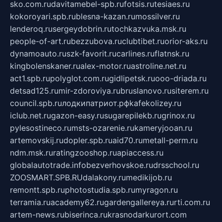
sko.com.ru
davitamebel-spb.ru
fotsis.ru
tesiaes.ru
kokoroyari.spb.ru
blesna-kazan.ru
mossilver.ru
lenderoq.ru
sergeydobrin.ru
tochkazvuka.msk.ru
people-of-art.ru
bezzubova.ru
clubtibet.ru
orior-aks.ru
dynamoauto.ru
szk-favorit.ru
carlines.ru
flatnsk.ru
kingbolenskaner.ru
alex-motor.ru
astroline.net.ru
act1.spb.ru
polyglot.com.ru
gidlipetsk.ru
ooo-driada.ru
detsad125.ru
mir-zdoroviya.ru
bruslanovo.ru
siterem.ru
council.spb.ru
лодкипатриот.рф
kafekolizey.ru
iclub.net.ru
gazon-easy.ru
sugarepilekb.ru
grinox.ru
pylesostineco.ru
msts-ozarenie.ru
kameryjooan.ru
artemovskij.ru
dopler.spb.ru
aid70.ru
metall-perm.ru
ndm.msk.ru
ratingzooshop.ru
apiaccess.ru
globalautotrade.info
bezverhovskoe.ru
drsschool.ru
ZOOSMART.SPB.RU
dalakony.ru
medikijob.ru
remontt.spb.ru
photostudia.spb.ru
myragon.ru
terramia.ru
academy62.ru
gardengallereya.ru
rti.com.ru
artem-news.ru
biserinca.ru
krasnodarkurort.com