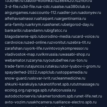
133chel.ru
13autor-kolonka.ru
2864420.ru
2rich.ru
3-d-file.ru
3d-file.ru
a-cdc.ru
aalse.ru
a380club.ru
airgungames.ru
accounts-112.ru
adler-jun.ru
adonyev.ru
alfeihavsalnassr.ru
altaipant.ru
argentinamia.ru
aria-family.ru
arkrym.ru
ashanet.ru
belgorod-day.ru
bankaribi.ru
bandamn.ru
bigfatcc.ru
blagodarenie-spb.ru
borodino-media.ru
card-voice.ru
cardvoice.ru
zed-online.ru
zvonitut.ru
zebra-tlt.ru
zarafshan.ru
york-life.ru
vintovoykompressor.ru
vladivostok-map.ru
vlknrussia.ru
wasabi-shop.ru
webamator.ru
zaryna.ru
youtubefree.ru
x-ton.ru
trade-farm.ru
tajuncos.ru
taksu.ru
tor-lyubov-i-grom.ru
spayderhed-2022.ru
splclub.ru
stoppamedia.ru
snow-guard.ru
slovar-ivrit.ru
cleanmedicine.ru
shkurki-karakulya.ru
kanotiforet.spb.ru
tutmassage.ru
ecolog.org.ru
praga.spb.ru
falcorussia.ru
autodoctorservis.ru
kamertondom.spb.ru
net-life.net.ru
avto-vozim.ru
sakhcamera.ru
alliance-electro.spb.ru