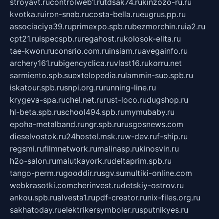
stroyavt.ru
controlweb1.ru
tdsak74.ru
kinzozo-ru.ru
kvotka.ru
iron-snab.ru
costa-bella.ru
eugrus.pp.ru
associaciya39.ru
primexpo.spb.ru
bezmorchin.ru
ia2.ru
cpt21.ru
ispecspb.ru
regahost.ru
kolosok-elita.ru
tae-kwon.ru
consrio.com.ru
insiam.ru
avegainfo.ru
archery161.ru
bigencyclica.ru
vlast16.ru
korru.net
sarmiento.spb.su
extelopedia.ru
lammin-suo.spb.ru
iskatour.spb.ru
snpi.org.ru
running-line.ru
krygeva-spa.ru
chel.net.ru
rust-loco.ru
dugshop.ru
hl-beta.spb.ru
school494.spb.ru
mymubaby.ru
epoha-metalband.ru
ngr.spb.ru
rusgosnews.com
dieselvostok.ru
24hostel.msk.ru
w-dev.ru
f-ship.ru
regsmi.ru
filmnetwork.ru
malinasp.ru
kinosvin.ru
h2o-salon.ru
malutkayork.ru
deltaprim.spb.ru
tango-perm.ru
gooddir.ru
sgv.su
multiki-online.com
webkrasotki.com
cherinvest.ru
detskiy-ostrov.ru
ankou.spb.ru
alvesta1.ru
pdf-creator.ru
nix-files.org.ru
sakhatoday.ru
elektrikersymboler.ru
sputnikyes.ru