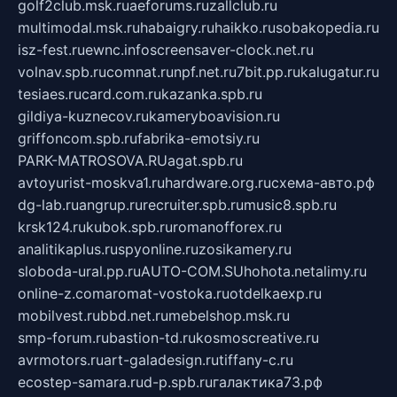
golf2club.msk.ru
aeforums.ru
zallclub.ru
multimodal.msk.ru
habaigry.ru
haikko.ru
sobakopedia.ru
isz-fest.ru
ewnc.info
screensaver-clock.net.ru
volnav.spb.ru
comnat.ru
npf.net.ru
7bit.pp.ru
kalugatur.ru
tesiaes.ru
card.com.ru
kazanka.spb.ru
gildiya-kuznecov.ru
kameryboavision.ru
griffoncom.spb.ru
fabrika-emotsiy.ru
PARK-MATROSOVA.RU
agat.spb.ru
avtoyurist-moskva1.ru
hardware.org.ru
схема-авто.рф
dg-lab.ru
angrup.ru
recruiter.spb.ru
music8.spb.ru
krsk124.ru
kubok.spb.ru
romanofforex.ru
analitikaplus.ru
spyonline.ru
zosikamery.ru
sloboda-ural.pp.ru
AUTO-COM.SU
hohota.net
alimy.ru
online-z.com
aromat-vostoka.ru
otdelkaexp.ru
mobilvest.ru
bbd.net.ru
mebelshop.msk.ru
smp-forum.ru
bastion-td.ru
kosmoscreative.ru
avrmotors.ru
art-galadesign.ru
tiffany-c.ru
ecostep-samara.ru
d-p.spb.ru
галактика73.рф