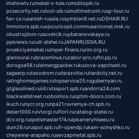
imshowtv.ru
mebel-v-tule.ru
mobtopik.ru
pcsecurity.net.ru
tool-sib.ru
multimetrunit.ru
sp-tour.ru
fan-cs.ru
santeh-russia.ru
symbian9.net.ru
DSHAIR.RU
tmmotors.spb.ru
xjocuricopii.com
musavtomat.msk.ru
obustrojdom.ru
sovetcik.ru
ybaranovskaya.ru
ppknews.ru
cult-alshei.ru
JAPANRUSSIA.RU
proekciyamebel.ru
imper-finans.ru
rim.org.ru
glamourai.ru
brassminus.ru
zabor-pro.ru
ftn.pp.ru
dorogoe58.ru
laimengpacker.ru
kuzova-zapchasti.ru
sageerp.ru
taxodrom.ru
dsrazvitie.ru
hardcity.net.ru
ratinghomegames.ru
topservice25.ru
gubernyan.ru
gtglasslined.ru
ii4.ru
tssport.spb.ru
andorra24.com
blackwallstreet.ru
oboimos.ru
optim-doors.com.ru
ikuch.ru
nycr.org.ru
npa21.ru
vremya-ch.spb.ru
desert000.ru
ivtorgi.ru
ifiori.ru
catalog-statei.ru
dcv.org.ru
spetsmaster174.ru
ipkameryhiseeu.ru
dum26.ru
ruspol.spb.ru
fr-opendp.ru
kam-solnyshko.ru
cheyenne-arapaho.ru
sevzapmetal.spb.ru