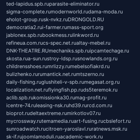
ted-lapidus.spb.ru
parasite-eliminator.ru
sigma-complete.ru
modernworld.ru
dama-moda.ru
eholot-group.ru
sk-nvkz.ru
DRONGOLD.RU
democratia2.ru
i-farmer.ru
mass-sport.org
jablonex.spb.ru
bookmess.ru
linkword.ru
refineua.com.ru
cs-spec.net.ru
altay-mebel.ru
DNK-THEATRE.RU
mechaniks.spb.ru
ipcamtechage.ru
skosta.ru
a-sun.ru
stroy-ldsp.ru
snowlands.org.ru
childrensshoes.ru
mrlizzy.ru
mebelsofiakrd.ru
bulizhenko.ru
rumantick.net.ru
mtszerno.ru
daily-fishing.ru
glushiteli-v-spb.ru
megasat.org.ru
localization.net.ru
flyingfish.pp.ru
ds5teremok.ru
aclib.spb.ru
komissionka30.ru
mag-profit.ru
icentre-74.ru
leasing-nsk.ru
hd39.ru
rcd.com.ru
bioprot.ru
deltaextreme.ru
mirkotlov07.ru
mycrossway.ru
temamedia.ru
art-fusing.ru
cbslefort.ru
sunroadwatch.ru
citroen-yaroslavl.ru
ratnews.msk.ru
sk-if.ru
joomlamoduli.ru
academic-work.ru