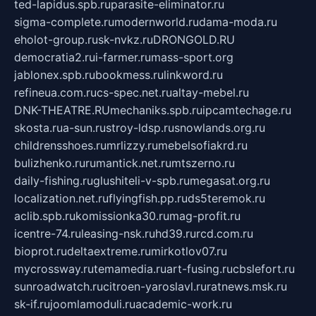
ted-lapidus.spb.ru
parasite-eliminator.ru
sigma-complete.ru
modernworld.ru
dama-moda.ru
eholot-group.ru
sk-nvkz.ru
DRONGOLD.RU
democratia2.ru
i-farmer.ru
mass-sport.org
jablonex.spb.ru
bookmess.ru
linkword.ru
refineua.com.ru
cs-spec.net.ru
altay-mebel.ru
DNK-THEATRE.RU
mechaniks.spb.ru
ipcamtechage.ru
skosta.ru
a-sun.ru
stroy-ldsp.ru
snowlands.org.ru
childrensshoes.ru
mrlizzy.ru
mebelsofiakrd.ru
bulizhenko.ru
rumantick.net.ru
mtszerno.ru
daily-fishing.ru
glushiteli-v-spb.ru
megasat.org.ru
localization.net.ru
flyingfish.pp.ru
ds5teremok.ru
aclib.spb.ru
komissionka30.ru
mag-profit.ru
icentre-74.ru
leasing-nsk.ru
hd39.ru
rcd.com.ru
bioprot.ru
deltaextreme.ru
mirkotlov07.ru
mycrossway.ru
temamedia.ru
art-fusing.ru
cbslefort.ru
sunroadwatch.ru
citroen-yaroslavl.ru
ratnews.msk.ru
sk-if.ru
joomlamoduli.ru
academic-work.ru