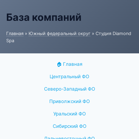
База компаний
Главная
»
Южный федеральный округ
» Студия Diamond
Spa
🏠 Главная
Центральный ФО
Северо-Западный ФО
Приволжский ФО
Уральский ФО
Сибирский ФО
Дальневосточный ФО