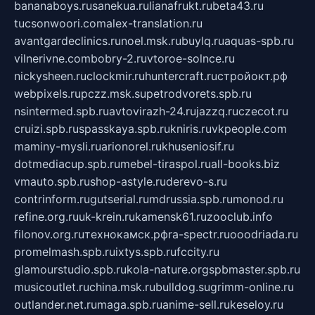
bananaboys.ru
sanekua.ru
lianafrukt.ru
beta43.ru
tucsonwoori.com
alex-translation.ru
avantgardeclinics.ru
noel.msk.ru
buylq.ru
aquas-spb.ru
vilnerivne.com
bobry-2.ru
vtoroe-solnce.ru
nickysheen.ru
clockmir.ru
huntercraft.ru
стройокт.рф
webpixels.ru
pczz.msk.su
petrodvorets.spb.ru
nsintermed.spb.ru
avtovirazh-24.ru
jazzq.ru
czecot.ru
cruizi.spb.ru
spasskaya.spb.ru
kniris.ru
vkpeople.com
maminy-mysli.ru
arionorel.ru
khuseniosif.ru
dotmediacup.spb.ru
mebel-tiraspol.ru
all-books.biz
vmauto.spb.ru
shop-astyle.ru
derevo-s.ru
contrinform.ru
gutserial.ru
mdrussia.spb.ru
monod.ru
refine.org.ru
uk-krein.ru
kamensk61.ru
zooclub.info
filonov.org.ru
технокамск.рф
ra-spectr.ru
ooodriada.ru
promelmash.spb.ru
ixtys.spb.ru
fccity.ru
glamourstudio.spb.ru
kola-nature.org
spbmaster.spb.ru
musicoutlet.ru
china.msk.ru
bulldog.su
grimm-online.ru
outlander.net.ru
maga.spb.ru
anime-sell.ru
keseloy.ru