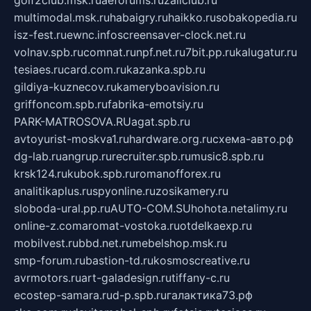
multimodal.msk.ru
habaigry.ru
haikko.ru
sobakopedia.ru
isz-fest.ru
ewnc.info
screensaver-clock.net.ru
volnav.spb.ru
comnat.ru
npf.net.ru
7bit.pp.ru
kalugatur.ru
tesiaes.ru
card.com.ru
kazanka.spb.ru
gildiya-kuznecov.ru
kameryboavision.ru
griffoncom.spb.ru
fabrika-emotsiy.ru
PARK-MATROSOVA.RU
agat.spb.ru
avtoyurist-moskva1.ru
hardware.org.ru
схема-авто.рф
dg-lab.ru
angrup.ru
recruiter.spb.ru
music8.spb.ru
krsk124.ru
kubok.spb.ru
romanofforex.ru
analitikaplus.ru
spyonline.ru
zosikamery.ru
sloboda-ural.pp.ru
AUTO-COM.SU
hohota.net
alimy.ru
online-z.com
aromat-vostoka.ru
otdelkaexp.ru
mobilvest.ru
bbd.net.ru
mebelshop.msk.ru
smp-forum.ru
bastion-td.ru
kosmoscreative.ru
avrmotors.ru
art-galadesign.ru
tiffany-c.ru
ecostep-samara.ru
d-p.spb.ru
галактика73.рф