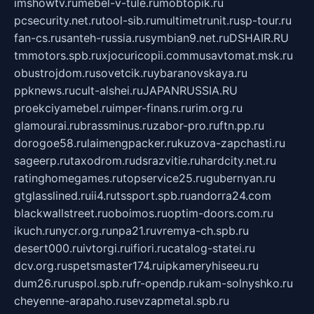
imshowtv.ru
mebel-v-tule.ru
mobtopik.ru
pcsecurity.net.ru
tool-sib.ru
multimetrunit.ru
sp-tour.ru
fan-cs.ru
santeh-russia.ru
symbian9.net.ru
DSHAIR.RU
tmmotors.spb.ru
xjocuricopii.com
musavtomat.msk.ru
obustrojdom.ru
sovetcik.ru
ybaranovskaya.ru
ppknews.ru
cult-alshei.ru
JAPANRUSSIA.RU
proekciyamebel.ru
imper-finans.ru
rim.org.ru
glamourai.ru
brassminus.ru
zabor-pro.ru
ftn.pp.ru
dorogoe58.ru
laimengpacker.ru
kuzova-zapchasti.ru
sageerp.ru
taxodrom.ru
dsrazvitie.ru
hardcity.net.ru
ratinghomegames.ru
topservice25.ru
gubernyan.ru
gtglasslined.ru
ii4.ru
tssport.spb.ru
andorra24.com
blackwallstreet.ru
oboimos.ru
optim-doors.com.ru
ikuch.ru
nycr.org.ru
npa21.ru
vremya-ch.spb.ru
desert000.ru
ivtorgi.ru
ifiori.ru
catalog-statei.ru
dcv.org.ru
spetsmaster174.ru
ipkameryhiseeu.ru
dum26.ru
ruspol.spb.ru
fr-opendp.ru
kam-solnyshko.ru
cheyenne-arapaho.ru
sevzapmetal.spb.ru