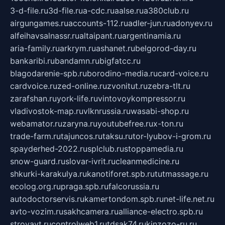
3-d-file.ru
3d-file.ru
a-cdc.ru
aalse.ru
a380club.ru
airgungames.ru
accounts-112.ru
adler-jun.ru
adonyev.ru
alfeihavsalnassr.ru
altaipant.ru
argentinamia.ru
aria-family.ru
arkrym.ru
ashanet.ru
belgorod-day.ru
bankaribi.ru
bandamn.ru
bigfatcc.ru
blagodarenie-spb.ru
borodino-media.ru
card-voice.ru
cardvoice.ru
zed-online.ru
zvonitut.ru
zebra-tlt.ru
zarafshan.ru
york-life.ru
vintovoykompressor.ru
vladivostok-map.ru
vlknrussia.ru
wasabi-shop.ru
webamator.ru
zaryna.ru
youtubefree.ru
x-ton.ru
trade-farm.ru
tajuncos.ru
taksu.ru
tor-lyubov-i-grom.ru
spayderhed-2022.ru
splclub.ru
stoppamedia.ru
snow-guard.ru
slovar-ivrit.ru
cleanmedicine.ru
shkurki-karakulya.ru
kanotiforet.spb.ru
tutmassage.ru
ecolog.org.ru
praga.spb.ru
falcorussia.ru
autodoctorservis.ru
kamertondom.spb.ru
net-life.net.ru
avto-vozim.ru
sakhcamera.ru
alliance-electro.spb.ru
stroyavt.ru
controlweb1.ru
tdsak74.ru
kinzozo-ru.ru