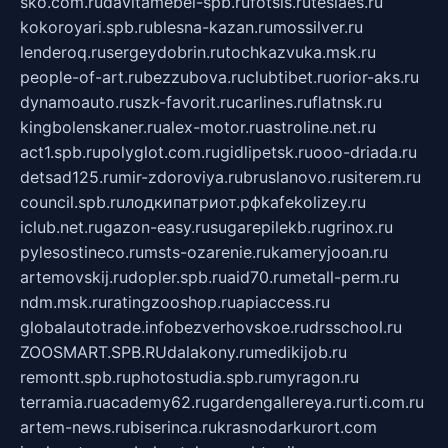
sko.com.ru
davitamebel-spb.ru
fotsis.ru
tesiaes.ru
kokoroyari.spb.ru
blesna-kazan.ru
mossilver.ru
lenderoq.ru
sergeydobrin.ru
tochkazvuka.msk.ru
people-of-art.ru
bezzubova.ru
clubtibet.ru
orior-aks.ru
dynamoauto.ru
szk-favorit.ru
carlines.ru
flatnsk.ru
kingbolenskaner.ru
alex-motor.ru
astroline.net.ru
act1.spb.ru
polyglot.com.ru
gidlipetsk.ru
ooo-driada.ru
detsad125.ru
mir-zdoroviya.ru
bruslanovo.ru
siterem.ru
council.spb.ru
лодкипатриот.рф
kafekolizey.ru
iclub.net.ru
gazon-easy.ru
sugarepilekb.ru
grinox.ru
pylesostineco.ru
msts-ozarenie.ru
kameryjooan.ru
artemovskij.ru
dopler.spb.ru
aid70.ru
metall-perm.ru
ndm.msk.ru
ratingzooshop.ru
apiaccess.ru
globalautotrade.info
bezverhovskoe.ru
drsschool.ru
ZOOSMART.SPB.RU
dalakony.ru
medikijob.ru
remontt.spb.ru
photostudia.spb.ru
myragon.ru
terramia.ru
academy62.ru
gardengallereya.ru
rti.com.ru
artem-news.ru
biserinca.ru
krasnodarkurort.com