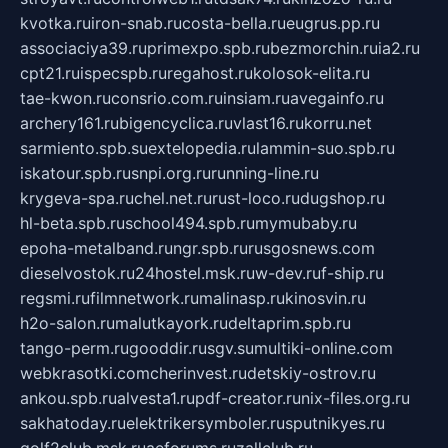
kvotka.ru
iron-snab.ru
costa-bella.ru
eugrus.pp.ru
associaciya39.ru
primexpo.spb.ru
bezmorchin.ru
ia2.ru
cpt21.ru
ispecspb.ru
regahost.ru
kolosok-elita.ru
tae-kwon.ru
consrio.com.ru
insiam.ru
avegainfo.ru
archery161.ru
bigencyclica.ru
vlast16.ru
korru.net
sarmiento.spb.su
extelopedia.ru
lammin-suo.spb.ru
iskatour.spb.ru
snpi.org.ru
running-line.ru
krygeva-spa.ru
chel.net.ru
rust-loco.ru
dugshop.ru
hl-beta.spb.ru
school494.spb.ru
mymubaby.ru
epoha-metalband.ru
ngr.spb.ru
rusgosnews.com
dieselvostok.ru
24hostel.msk.ru
w-dev.ru
f-ship.ru
regsmi.ru
filmnetwork.ru
malinasp.ru
kinosvin.ru
h2o-salon.ru
malutkayork.ru
deltaprim.spb.ru
tango-perm.ru
gooddir.ru
sgv.su
multiki-online.com
webkrasotki.com
cherinvest.ru
detskiy-ostrov.ru
ankou.spb.ru
alvesta1.ru
pdf-creator.ru
nix-files.org.ru
sakhatoday.ru
elektrikersymboler.ru
sputnikyes.ru
golf2club.msk.ru
aeforums.ru
zallclub.ru