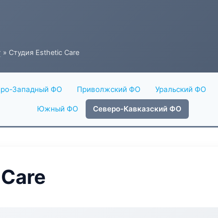
г
» Студия Esthetic Care
ро-Западный ФО
Приволжский ФО
Уральский ФО
Южный ФО
Северо-Кавказский ФО
 Care