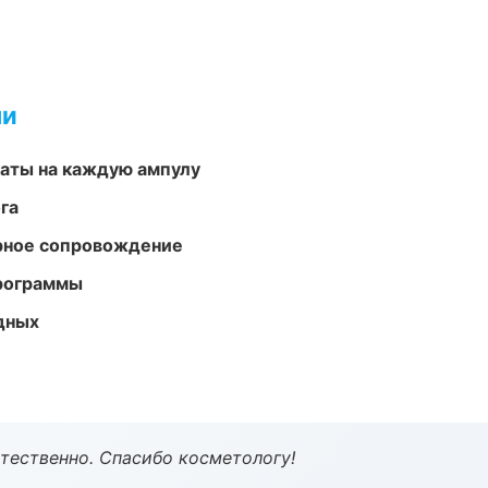
ми
аты на каждую ампулу
га
урное сопровождение
программы
одных
тественно. Спасибо косметологу!