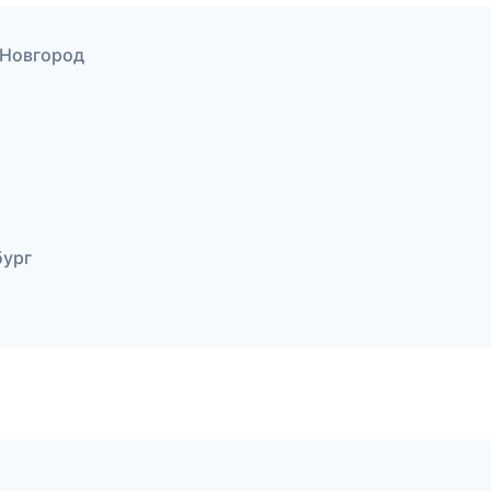
 Новгород
бург