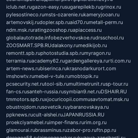
iclub.net.ru
gazon-easy.ru
sugarepilekb.ru
grinox.ru
pylesostineco.ru
msts-ozarenie.ru
kameryjooan.ru
artemovskij.ru
dopler.spb.ru
aid70.ru
metall-perm.ru
ndm.msk.ru
ratingzooshop.ru
apiaccess.ru
globalautotrade.info
bezverhovskoe.ru
drsschool.ru
ZOOSMART.SPB.RU
dalakony.ru
medikijob.ru
remontt.spb.ru
photostudia.spb.ru
myragon.ru
terramia.ru
academy62.ru
gardengallereya.ru
rti.com.ru
artem-news.ru
biserinca.ru
krasnodarkurort.com
imshowtv.ru
mebel-v-tule.ru
mobtopik.ru
pcsecurity.net.ru
tool-sib.ru
multimetrunit.ru
sp-tour.ru
fan-cs.ru
santeh-russia.ru
symbian9.net.ru
DSHAIR.RU
tmmotors.spb.ru
xjocuricopii.com
musavtomat.msk.ru
obustrojdom.ru
sovetcik.ru
ybaranovskaya.ru
ppknews.ru
cult-alshei.ru
JAPANRUSSIA.RU
proekciyamebel.ru
imper-finans.ru
rim.org.ru
glamourai.ru
brassminus.ru
zabor-pro.ru
ftn.pp.ru
dorogoe58.ru
laimengpacker.ru
kuzova-zapchasti.ru