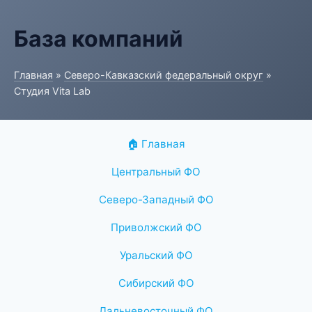
База компаний
Главная
»
Северо-Кавказский федеральный округ
»
Студия Vita Lab
🏠 Главная
Центральный ФО
Северо-Западный ФО
Приволжский ФО
Уральский ФО
Сибирский ФО
Дальневосточный ФО