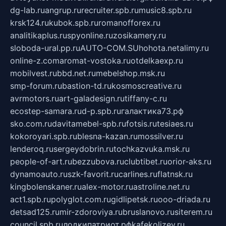
dg-lab.ru
angrup.ru
recruiter.spb.ru
music8.spb.ru
krsk124.ru
kubok.spb.ru
romanofforex.ru
analitikaplus.ru
spyonline.ru
zosikamery.ru
sloboda-ural.pp.ru
AUTO-COM.SU
hohota.net
alimy.ru
online-z.com
aromat-vostoka.ru
otdelkaexp.ru
mobilvest.ru
bbd.net.ru
mebelshop.msk.ru
smp-forum.ru
bastion-td.ru
kosmoscreative.ru
avrmotors.ru
art-galadesign.ru
tiffany-c.ru
ecostep-samara.ru
d-p.spb.ru
галактика73.рф
sko.com.ru
davitamebel-spb.ru
fotsis.ru
tesiaes.ru
kokoroyari.spb.ru
blesna-kazan.ru
mossilver.ru
lenderoq.ru
sergeydobrin.ru
tochkazvuka.msk.ru
people-of-art.ru
bezzubova.ru
clubtibet.ru
orior-aks.ru
dynamoauto.ru
szk-favorit.ru
carlines.ru
flatnsk.ru
kingbolenskaner.ru
alex-motor.ru
astroline.net.ru
act1.spb.ru
polyglot.com.ru
gidlipetsk.ru
ooo-driada.ru
detsad125.ru
mir-zdoroviya.ru
bruslanovo.ru
siterem.ru
council.spb.ru
лодкипатриот.рф
kafekolizey.ru