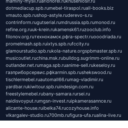
maminy-mysli.ru
arionorel.ru
khuseniosif.ru
dotmediacup.spb.ru
mebel-tiraspol.ru
all-books.biz
vmauto.spb.ru
shop-astyle.ru
derevo-s.ru
contrinform.ru
gutserial.ru
mdrussia.spb.ru
monod.ru
refine.org.ru
uk-krein.ru
kamensk61.ru
zooclub.info
filonov.org.ru
технокамск.рф
ra-spectr.ru
ooodriada.ru
promelmash.spb.ru
ixtys.spb.ru
fccity.ru
glamourstudio.spb.ru
kola-nature.org
spbmaster.spb.ru
musicoutlet.ru
china.msk.ru
bulldog.su
grimm-online.ru
outlander.net.ru
maga.spb.ru
anime-sell.ru
keseloy.ru
газприборсервис.рф
karmin.spb.ru
shekswood.ru
tischlermebel.ru
automall66.ru
mag-vladimir.ru
yardbar.ru
kiwitour.spb.ru
indesign.com.ru
freestylemebel.ru
bany-samara.ru
rsei.ru
naidisvoyput.ru
mgsn-invest.ru
ipkamerasannce.ru
alicante-house.ru
ibelka74.ru
cozyhouse.info
vlkargalev-studio.ru
700mb.ru
figura-ufa.ru
alina-live.ru
belarusiannews.ru
womenknow.ru
dos-vniimk.ru