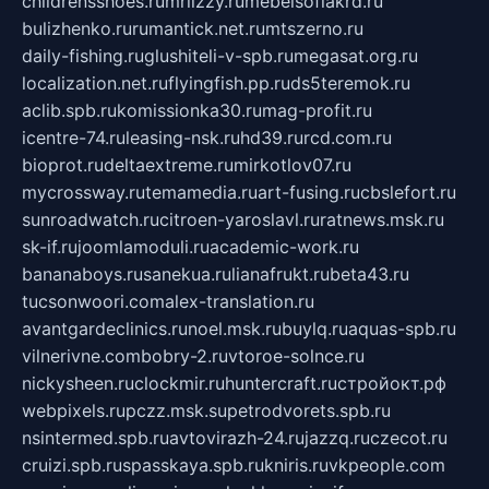
childrensshoes.ru
mrlizzy.ru
mebelsofiakrd.ru
bulizhenko.ru
rumantick.net.ru
mtszerno.ru
daily-fishing.ru
glushiteli-v-spb.ru
megasat.org.ru
localization.net.ru
flyingfish.pp.ru
ds5teremok.ru
aclib.spb.ru
komissionka30.ru
mag-profit.ru
icentre-74.ru
leasing-nsk.ru
hd39.ru
rcd.com.ru
bioprot.ru
deltaextreme.ru
mirkotlov07.ru
mycrossway.ru
temamedia.ru
art-fusing.ru
cbslefort.ru
sunroadwatch.ru
citroen-yaroslavl.ru
ratnews.msk.ru
sk-if.ru
joomlamoduli.ru
academic-work.ru
bananaboys.ru
sanekua.ru
lianafrukt.ru
beta43.ru
tucsonwoori.com
alex-translation.ru
avantgardeclinics.ru
noel.msk.ru
buylq.ru
aquas-spb.ru
vilnerivne.com
bobry-2.ru
vtoroe-solnce.ru
nickysheen.ru
clockmir.ru
huntercraft.ru
стройокт.рф
webpixels.ru
pczz.msk.su
petrodvorets.spb.ru
nsintermed.spb.ru
avtovirazh-24.ru
jazzq.ru
czecot.ru
cruizi.spb.ru
spasskaya.spb.ru
kniris.ru
vkpeople.com