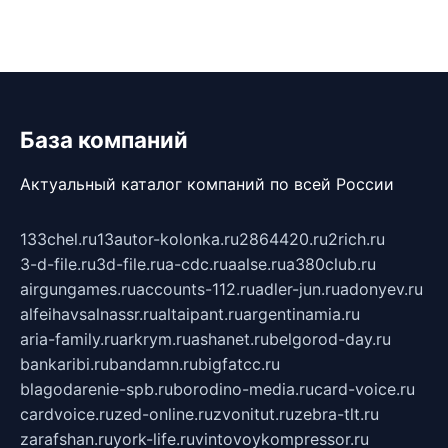
База компаний
Актуальный каталог компаний по всей России
133chel.ru
13autor-kolonka.ru
2864420.ru
2rich.ru
3-d-file.ru
3d-file.ru
a-cdc.ru
aalse.ru
a380club.ru
airgungames.ru
accounts-112.ru
adler-jun.ru
adonyev.ru
alfeihavsalnassr.ru
altaipant.ru
argentinamia.ru
aria-family.ru
arkrym.ru
ashanet.ru
belgorod-day.ru
bankaribi.ru
bandamn.ru
bigfatcc.ru
blagodarenie-spb.ru
borodino-media.ru
card-voice.ru
cardvoice.ru
zed-online.ru
zvonitut.ru
zebra-tlt.ru
zarafshan.ru
york-life.ru
vintovoykompressor.ru