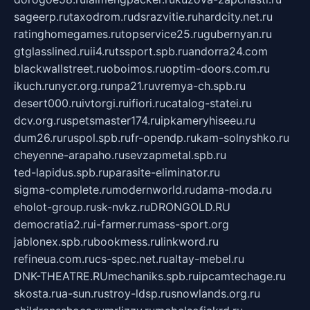
sageerp.ru
taxodrom.ru
dsrazvitie.ru
hardcity.net.ru
ratinghomegames.ru
topservice25.ru
gubernyan.ru
gtglasslined.ru
ii4.ru
tssport.spb.ru
andorra24.com
blackwallstreet.ru
oboimos.ru
optim-doors.com.ru
ikuch.ru
nycr.org.ru
npa21.ru
vremya-ch.spb.ru
desert000.ru
ivtorgi.ru
ifiori.ru
catalog-statei.ru
dcv.org.ru
spetsmaster174.ru
ipkameryhiseeu.ru
dum26.ru
ruspol.spb.ru
fr-opendp.ru
kam-solnyshko.ru
cheyenne-arapaho.ru
sevzapmetal.spb.ru
ted-lapidus.spb.ru
parasite-eliminator.ru
sigma-complete.ru
modernworld.ru
dama-moda.ru
eholot-group.ru
sk-nvkz.ru
DRONGOLD.RU
democratia2.ru
i-farmer.ru
mass-sport.org
jablonex.spb.ru
bookmess.ru
linkword.ru
refineua.com.ru
cs-spec.net.ru
altay-mebel.ru
DNK-THEATRE.RU
mechaniks.spb.ru
ipcamtechage.ru
skosta.ru
a-sun.ru
stroy-ldsp.ru
snowlands.org.ru