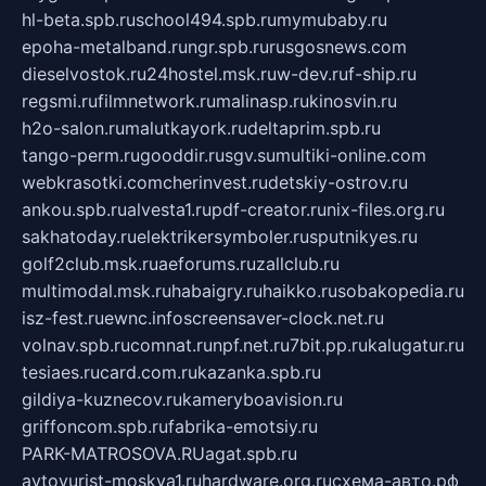
hl-beta.spb.ru
school494.spb.ru
mymubaby.ru
epoha-metalband.ru
ngr.spb.ru
rusgosnews.com
dieselvostok.ru
24hostel.msk.ru
w-dev.ru
f-ship.ru
regsmi.ru
filmnetwork.ru
malinasp.ru
kinosvin.ru
h2o-salon.ru
malutkayork.ru
deltaprim.spb.ru
tango-perm.ru
gooddir.ru
sgv.su
multiki-online.com
webkrasotki.com
cherinvest.ru
detskiy-ostrov.ru
ankou.spb.ru
alvesta1.ru
pdf-creator.ru
nix-files.org.ru
sakhatoday.ru
elektrikersymboler.ru
sputnikyes.ru
golf2club.msk.ru
aeforums.ru
zallclub.ru
multimodal.msk.ru
habaigry.ru
haikko.ru
sobakopedia.ru
isz-fest.ru
ewnc.info
screensaver-clock.net.ru
volnav.spb.ru
comnat.ru
npf.net.ru
7bit.pp.ru
kalugatur.ru
tesiaes.ru
card.com.ru
kazanka.spb.ru
gildiya-kuznecov.ru
kameryboavision.ru
griffoncom.spb.ru
fabrika-emotsiy.ru
PARK-MATROSOVA.RU
agat.spb.ru
avtoyurist-moskva1.ru
hardware.org.ru
схема-авто.рф