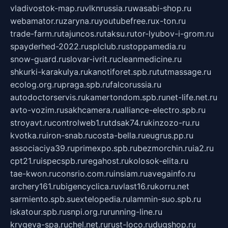
vladivostok-map.ru
vlknrussia.ru
wasabi-shop.ru
webamator.ru
zaryna.ru
youtubefree.ru
x-ton.ru
trade-farm.ru
tajuncos.ru
taksu.ru
tor-lyubov-i-grom.ru
spayderhed-2022.ru
splclub.ru
stoppamedia.ru
snow-guard.ru
slovar-ivrit.ru
cleanmedicine.ru
shkurki-karakulya.ru
kanotiforet.spb.ru
tutmassage.ru
ecolog.org.ru
praga.spb.ru
falcorussia.ru
autodoctorservis.ru
kamertondom.spb.ru
net-life.net.ru
avto-vozim.ru
sakhcamera.ru
alliance-electro.spb.ru
stroyavt.ru
controlweb1.ru
tdsak74.ru
kinzozo-ru.ru
kvotka.ru
iron-snab.ru
costa-bella.ru
eugrus.pp.ru
associaciya39.ru
primexpo.spb.ru
bezmorchin.ru
ia2.ru
cpt21.ru
ispecspb.ru
regahost.ru
kolosok-elita.ru
tae-kwon.ru
consrio.com.ru
insiam.ru
avegainfo.ru
archery161.ru
bigencyclica.ru
vlast16.ru
korru.net
sarmiento.spb.su
extelopedia.ru
lammin-suo.spb.ru
iskatour.spb.ru
snpi.org.ru
running-line.ru
krygeva-spa.ru
chel.net.ru
rust-loco.ru
dugshop.ru