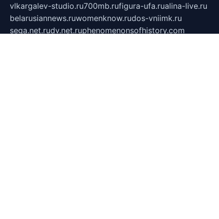
vlkargalev-studio.ru
700mb.ru
figura-ufa.ru
alina-live.ru
belarusiannews.ru
womenknow.ru
dos-vniimk.ru
sega.net.ru
dv.net.ru
phenomenonsofhistory.com
telesputnik.net.ru
wall.pp.ru
pylesosroidmi.ru
gtc-clan.ru
cligs.ru
bibikazap.ru
popova.org.ru
netwhistler.spb.ru
bellvil.ru
bonzon.ru
iss-vladik.ru
defiparis.net.ru
las-gryzas.ru
amku.ru
electednews.spb.ru
feather.org.ru
spar72.ru
tankiigri.ru
dominus.com.ru
ibtree.ru
sanykool.pp.ru
unixlib.org.ru
menatep.spb.ru
gartenterrassen.ru
printeka.ru
skvozilka.com.ru
parkovka-pub.ru
lovemobi.ru
art-ru.ru
emulatorz.com.ru
alucomp.com.ru
tatforum.com.ru
alternativa-profi.ru
dermakler.ru
artsurvey.ru
aredir.ru
khimspas.ru
centr-maxi.ru
2018r.ru
bort-stomer-defort.ru
professional2.ru
gibsons.ru
artselena.ru
art-pilot.ru
ingredient.spb.ru
npfpolimer.spb.ru
argentum.spb.ru
hom-edu.ru
af-num.ru
cashadvanceamericasev.org
trexp.spb.ru