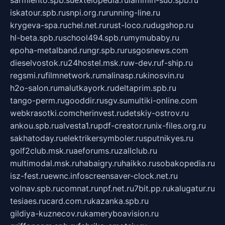
iskatour.spb.ru
snpi.org.ru
running-line.ru
krygeva-spa.ru
chel.net.ru
rust-loco.ru
dugshop.ru
hl-beta.spb.ru
school494.spb.ru
mymubaby.ru
epoha-metalband.ru
ngr.spb.ru
rusgosnews.com
dieselvostok.ru
24hostel.msk.ru
w-dev.ru
f-ship.ru
regsmi.ru
filmnetwork.ru
malinasp.ru
kinosvin.ru
h2o-salon.ru
malutkayork.ru
deltaprim.spb.ru
tango-perm.ru
gooddir.ru
sgv.su
multiki-online.com
webkrasotki.com
cherinvest.ru
detskiy-ostrov.ru
ankou.spb.ru
alvesta1.ru
pdf-creator.ru
nix-files.org.ru
sakhatoday.ru
elektrikersymboler.ru
sputnikyes.ru
golf2club.msk.ru
aeforums.ru
zallclub.ru
multimodal.msk.ru
habaigry.ru
haikko.ru
sobakopedia.ru
isz-fest.ru
ewnc.info
screensaver-clock.net.ru
volnav.spb.ru
comnat.ru
npf.net.ru
7bit.pp.ru
kalugatur.ru
tesiaes.ru
card.com.ru
kazanka.spb.ru
gildiya-kuznecov.ru
kameryboavision.ru