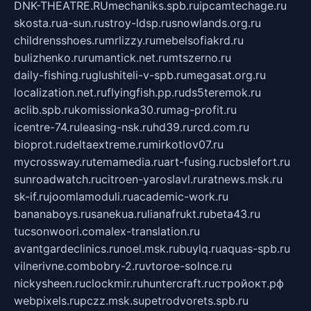
DNK-THEATRE.RU
mechaniks.spb.ru
ipcamtechage.ru
skosta.ru
a-sun.ru
stroy-ldsp.ru
snowlands.org.ru
childrensshoes.ru
mrlizzy.ru
mebelsofiakrd.ru
bulizhenko.ru
rumantick.net.ru
mtszerno.ru
daily-fishing.ru
glushiteli-v-spb.ru
megasat.org.ru
localization.net.ru
flyingfish.pp.ru
ds5teremok.ru
aclib.spb.ru
komissionka30.ru
mag-profit.ru
icentre-74.ru
leasing-nsk.ru
hd39.ru
rcd.com.ru
bioprot.ru
deltaextreme.ru
mirkotlov07.ru
mycrossway.ru
temamedia.ru
art-fusing.ru
cbslefort.ru
sunroadwatch.ru
citroen-yaroslavl.ru
ratnews.msk.ru
sk-if.ru
joomlamoduli.ru
academic-work.ru
bananaboys.ru
sanekua.ru
lianafrukt.ru
beta43.ru
tucsonwoori.com
alex-translation.ru
avantgardeclinics.ru
noel.msk.ru
buylq.ru
aquas-spb.ru
vilnerivne.com
bobry-2.ru
vtoroe-solnce.ru
nickysheen.ru
clockmir.ru
huntercraft.ru
стройокт.рф
webpixels.ru
pczz.msk.su
petrodvorets.spb.ru