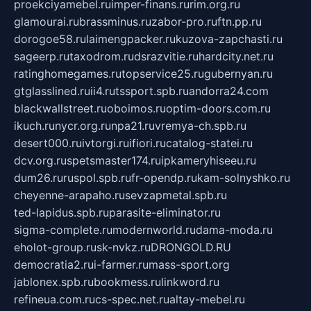
proekciyamebel.ru
imper-finans.ru
rim.org.ru
glamourai.ru
brassminus.ru
zabor-pro.ru
ftn.pp.ru
dorogoe58.ru
laimengpacker.ru
kuzova-zapchasti.ru
sageerp.ru
taxodrom.ru
dsrazvitie.ru
hardcity.net.ru
ratinghomegames.ru
topservice25.ru
gubernyan.ru
gtglasslined.ru
ii4.ru
tssport.spb.ru
andorra24.com
blackwallstreet.ru
oboimos.ru
optim-doors.com.ru
ikuch.ru
nycr.org.ru
npa21.ru
vremya-ch.spb.ru
desert000.ru
ivtorgi.ru
ifiori.ru
catalog-statei.ru
dcv.org.ru
spetsmaster174.ru
ipkameryhiseeu.ru
dum26.ru
ruspol.spb.ru
fr-opendp.ru
kam-solnyshko.ru
cheyenne-arapaho.ru
sevzapmetal.spb.ru
ted-lapidus.spb.ru
parasite-eliminator.ru
sigma-complete.ru
modernworld.ru
dama-moda.ru
eholot-group.ru
sk-nvkz.ru
DRONGOLD.RU
democratia2.ru
i-farmer.ru
mass-sport.org
jablonex.spb.ru
bookmess.ru
linkword.ru
refineua.com.ru
cs-spec.net.ru
altay-mebel.ru