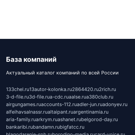
База компаний
Актуальный каталог компаний по всей России
133chel.ru
13autor-kolonka.ru
2864420.ru
2rich.ru
3-d-file.ru
3d-file.ru
a-cdc.ru
aalse.ru
a380club.ru
airgungames.ru
accounts-112.ru
adler-jun.ru
adonyev.ru
alfeihavsalnassr.ru
altaipant.ru
argentinamia.ru
aria-family.ru
arkrym.ru
ashanet.ru
belgorod-day.ru
bankaribi.ru
bandamn.ru
bigfatcc.ru
blagodarenie-spb.ru
borodino-media.ru
card-voice.ru