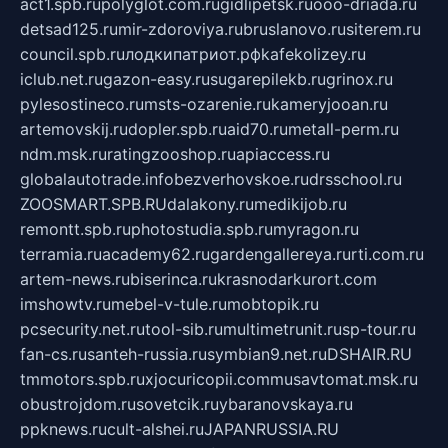
act1.spb.ru
polyglot.com.ru
gidlipetsk.ru
ooo-driada.ru
detsad125.ru
mir-zdoroviya.ru
bruslanovo.ru
siterem.ru
council.spb.ru
лодкипатриот.рф
kafekolizey.ru
iclub.net.ru
gazon-easy.ru
sugarepilekb.ru
grinox.ru
pylesostineco.ru
msts-ozarenie.ru
kameryjooan.ru
artemovskij.ru
dopler.spb.ru
aid70.ru
metall-perm.ru
ndm.msk.ru
ratingzooshop.ru
apiaccess.ru
globalautotrade.info
bezverhovskoe.ru
drsschool.ru
ZOOSMART.SPB.RU
dalakony.ru
medikijob.ru
remontt.spb.ru
photostudia.spb.ru
myragon.ru
terramia.ru
academy62.ru
gardengallereya.ru
rti.com.ru
artem-news.ru
biserinca.ru
krasnodarkurort.com
imshowtv.ru
mebel-v-tule.ru
mobtopik.ru
pcsecurity.net.ru
tool-sib.ru
multimetrunit.ru
sp-tour.ru
fan-cs.ru
santeh-russia.ru
symbian9.net.ru
DSHAIR.RU
tmmotors.spb.ru
xjocuricopii.com
musavtomat.msk.ru
obustrojdom.ru
sovetcik.ru
ybaranovskaya.ru
ppknews.ru
cult-alshei.ru
JAPANRUSSIA.RU