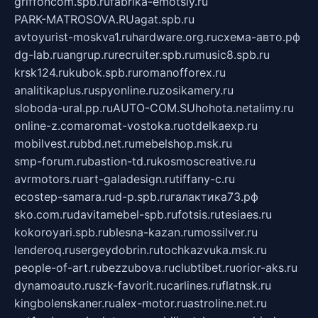
griffoncom.spb.ru
fabrika-emotsiy.ru
PARK-MATROSOVA.RU
agat.spb.ru
avtoyurist-moskva1.ru
hardware.org.ru
схема-авто.рф
dg-lab.ru
angrup.ru
recruiter.spb.ru
music8.spb.ru
krsk124.ru
kubok.spb.ru
romanofforex.ru
analitikaplus.ru
spyonline.ru
zosikamery.ru
sloboda-ural.pp.ru
AUTO-COM.SU
hohota.net
alimy.ru
online-z.com
aromat-vostoka.ru
otdelkaexp.ru
mobilvest.ru
bbd.net.ru
mebelshop.msk.ru
smp-forum.ru
bastion-td.ru
kosmoscreative.ru
avrmotors.ru
art-galadesign.ru
tiffany-c.ru
ecostep-samara.ru
d-p.spb.ru
галактика73.рф
sko.com.ru
davitamebel-spb.ru
fotsis.ru
tesiaes.ru
kokoroyari.spb.ru
blesna-kazan.ru
mossilver.ru
lenderoq.ru
sergeydobrin.ru
tochkazvuka.msk.ru
people-of-art.ru
bezzubova.ru
clubtibet.ru
orior-aks.ru
dynamoauto.ru
szk-favorit.ru
carlines.ru
flatnsk.ru
kingbolenskaner.ru
alex-motor.ru
astroline.net.ru