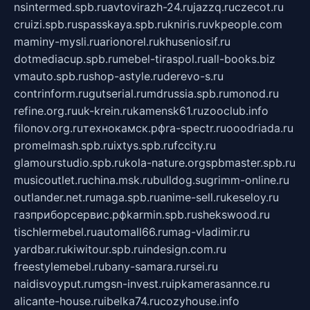
nsintermed.spb.ru
avtovirazh-24.ru
jazzq.ru
czecot.ru
cruizi.spb.ru
spasskaya.spb.ru
kniris.ru
vkpeople.com
maminy-mysli.ru
arionorel.ru
khuseniosif.ru
dotmediacup.spb.ru
mebel-tiraspol.ru
all-books.biz
vmauto.spb.ru
shop-astyle.ru
derevo-s.ru
contrinform.ru
gutserial.ru
mdrussia.spb.ru
monod.ru
refine.org.ru
uk-krein.ru
kamensk61.ru
zooclub.info
filonov.org.ru
технокамск.рф
ra-spectr.ru
ooodriada.ru
promelmash.spb.ru
ixtys.spb.ru
fccity.ru
glamourstudio.spb.ru
kola-nature.org
spbmaster.spb.ru
musicoutlet.ru
china.msk.ru
bulldog.su
grimm-online.ru
outlander.net.ru
maga.spb.ru
anime-sell.ru
keseloy.ru
газприборсервис.рф
karmin.spb.ru
shekswood.ru
tischlermebel.ru
automall66.ru
mag-vladimir.ru
yardbar.ru
kiwitour.spb.ru
indesign.com.ru
freestylemebel.ru
bany-samara.ru
rsei.ru
naidisvoyput.ru
mgsn-invest.ru
ipkamerasannce.ru
alicante-house.ru
ibelka74.ru
cozyhouse.info