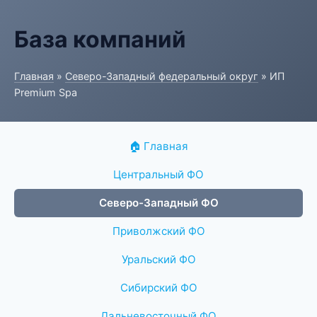
База компаний
Главная
»
Северо-Западный федеральный округ
» ИП
Premium Spa
🏠 Главная
Центральный ФО
Северо-Западный ФО
Приволжский ФО
Уральский ФО
Сибирский ФО
Дальневосточный ФО