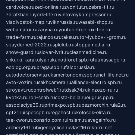
cardvoice.ru
zed-online.ru
zvonitut.ru
zebra-tlt.ru
zarafshan.ru
york-life.ru
vintovoykompressor.ru
vladivostok-map.ru
vlknrussia.ru
wasabi-shop.ru
webamator.ru
zaryna.ru
youtubefree.ru
x-ton.ru
trade-farm.ru
tajuncos.ru
taksu.ru
tor-lyubov-i-grom.ru
spayderhed-2022.ru
splclub.ru
stoppamedia.ru
snow-guard.ru
slovar-ivrit.ru
cleanmedicine.ru
shkurki-karakulya.ru
kanotiforet.spb.ru
tutmassage.ru
ecolog.org.ru
praga.spb.ru
falcorussia.ru
autodoctorservis.ru
kamertondom.spb.ru
net-life.net.ru
avto-vozim.ru
sakhcamera.ru
alliance-electro.spb.ru
stroyavt.ru
controlweb1.ru
tdsak74.ru
kinzozo-ru.ru
kvotka.ru
iron-snab.ru
costa-bella.ru
eugrus.pp.ru
associaciya39.ru
primexpo.spb.ru
bezmorchin.ru
ia2.ru
cpt21.ru
ispecspb.ru
regahost.ru
kolosok-elita.ru
tae-kwon.ru
consrio.com.ru
insiam.ru
avegainfo.ru
archery161.ru
bigencyclica.ru
vlast16.ru
korru.net
sarmiento.spb.su
extelopedia.ru
lammin-suo.spb.ru