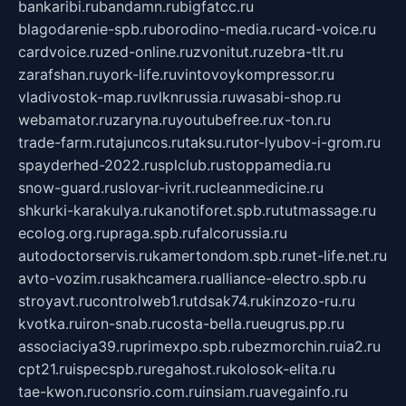
bankaribi.ru
bandamn.ru
bigfatcc.ru
blagodarenie-spb.ru
borodino-media.ru
card-voice.ru
cardvoice.ru
zed-online.ru
zvonitut.ru
zebra-tlt.ru
zarafshan.ru
york-life.ru
vintovoykompressor.ru
vladivostok-map.ru
vlknrussia.ru
wasabi-shop.ru
webamator.ru
zaryna.ru
youtubefree.ru
x-ton.ru
trade-farm.ru
tajuncos.ru
taksu.ru
tor-lyubov-i-grom.ru
spayderhed-2022.ru
splclub.ru
stoppamedia.ru
snow-guard.ru
slovar-ivrit.ru
cleanmedicine.ru
shkurki-karakulya.ru
kanotiforet.spb.ru
tutmassage.ru
ecolog.org.ru
praga.spb.ru
falcorussia.ru
autodoctorservis.ru
kamertondom.spb.ru
net-life.net.ru
avto-vozim.ru
sakhcamera.ru
alliance-electro.spb.ru
stroyavt.ru
controlweb1.ru
tdsak74.ru
kinzozo-ru.ru
kvotka.ru
iron-snab.ru
costa-bella.ru
eugrus.pp.ru
associaciya39.ru
primexpo.spb.ru
bezmorchin.ru
ia2.ru
cpt21.ru
ispecspb.ru
regahost.ru
kolosok-elita.ru
tae-kwon.ru
consrio.com.ru
insiam.ru
avegainfo.ru