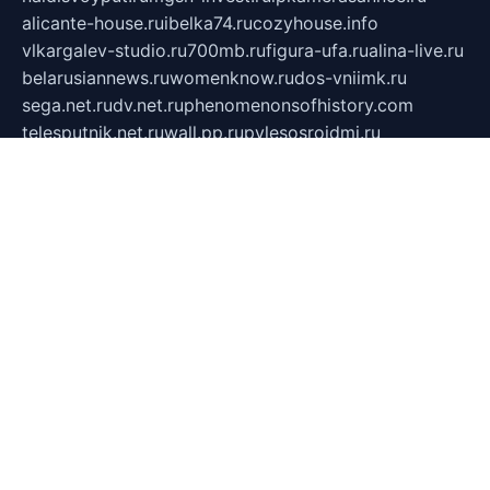
alicante-house.ru
ibelka74.ru
cozyhouse.info
vlkargalev-studio.ru
700mb.ru
figura-ufa.ru
alina-live.ru
belarusiannews.ru
womenknow.ru
dos-vniimk.ru
sega.net.ru
dv.net.ru
phenomenonsofhistory.com
telesputnik.net.ru
wall.pp.ru
pylesosroidmi.ru
gtc-clan.ru
cligs.ru
bibikazap.ru
popova.org.ru
netwhistler.spb.ru
bellvil.ru
bonzon.ru
iss-vladik.ru
defiparis.net.ru
las-gryzas.ru
amku.ru
electednews.spb.ru
feather.org.ru
spar72.ru
tankiigri.ru
dominus.com.ru
ibtree.ru
sanykool.pp.ru
unixlib.org.ru
menatep.spb.ru
gartenterrassen.ru
printeka.ru
skvozilka.com.ru
parkovka-pub.ru
lovemobi.ru
art-ru.ru
emulatorz.com.ru
alucomp.com.ru
tatforum.com.ru
alternativa-profi.ru
dermakler.ru
artsurvey.ru
aredir.ru
khimspas.ru
centr-maxi.ru
2018r.ru
bort-stomer-defort.ru
professional2.ru
gibsons.ru
artselena.ru
art-pilot.ru
ingredient.spb.ru
npfpolimer.spb.ru
argentum.spb.ru
hom-edu.ru