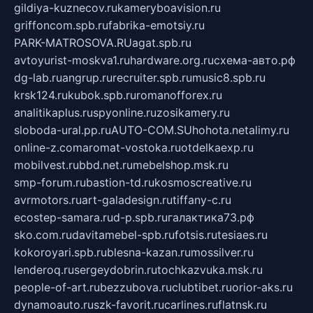
gildiya-kuznecov.ru
kameryboavision.ru
griffoncom.spb.ru
fabrika-emotsiy.ru
PARK-MATROSOVA.RU
agat.spb.ru
avtoyurist-moskva1.ru
hardware.org.ru
схема-авто.рф
dg-lab.ru
angrup.ru
recruiter.spb.ru
music8.spb.ru
krsk124.ru
kubok.spb.ru
romanofforex.ru
analitikaplus.ru
spyonline.ru
zosikamery.ru
sloboda-ural.pp.ru
AUTO-COM.SU
hohota.net
alimy.ru
online-z.com
aromat-vostoka.ru
otdelkaexp.ru
mobilvest.ru
bbd.net.ru
mebelshop.msk.ru
smp-forum.ru
bastion-td.ru
kosmoscreative.ru
avrmotors.ru
art-galadesign.ru
tiffany-c.ru
ecostep-samara.ru
d-p.spb.ru
галактика73.рф
sko.com.ru
davitamebel-spb.ru
fotsis.ru
tesiaes.ru
kokoroyari.spb.ru
blesna-kazan.ru
mossilver.ru
lenderoq.ru
sergeydobrin.ru
tochkazvuka.msk.ru
people-of-art.ru
bezzubova.ru
clubtibet.ru
orior-aks.ru
dynamoauto.ru
szk-favorit.ru
carlines.ru
flatnsk.ru