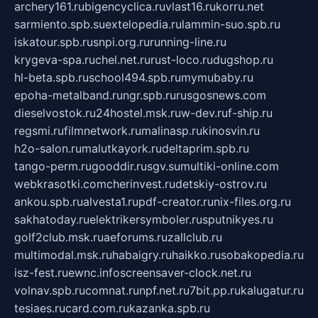
archery161.ru
bigencyclica.ru
vlast16.ru
korru.net
sarmiento.spb.su
extelopedia.ru
lammin-suo.spb.ru
iskatour.spb.ru
snpi.org.ru
running-line.ru
krygeva-spa.ru
chel.net.ru
rust-loco.ru
dugshop.ru
hl-beta.spb.ru
school494.spb.ru
mymubaby.ru
epoha-metalband.ru
ngr.spb.ru
rusgosnews.com
dieselvostok.ru
24hostel.msk.ru
w-dev.ru
f-ship.ru
regsmi.ru
filmnetwork.ru
malinasp.ru
kinosvin.ru
h2o-salon.ru
malutkayork.ru
deltaprim.spb.ru
tango-perm.ru
gooddir.ru
sgv.su
multiki-online.com
webkrasotki.com
cherinvest.ru
detskiy-ostrov.ru
ankou.spb.ru
alvesta1.ru
pdf-creator.ru
nix-files.org.ru
sakhatoday.ru
elektrikersymboler.ru
sputnikyes.ru
golf2club.msk.ru
aeforums.ru
zallclub.ru
multimodal.msk.ru
habaigry.ru
haikko.ru
sobakopedia.ru
isz-fest.ru
ewnc.info
screensaver-clock.net.ru
volnav.spb.ru
comnat.ru
npf.net.ru
7bit.pp.ru
kalugatur.ru
tesiaes.ru
card.com.ru
kazanka.spb.ru