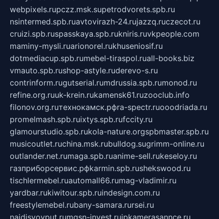
webpixels.ru
pczz.msk.su
petrodvorets.spb.ru
nsintermed.spb.ru
avtovirazh-24.ru
jazzq.ru
czecot.ru
cruizi.spb.ru
spasskaya.spb.ru
kniris.ru
vkpeople.com
maminy-mysli.ru
arionorel.ru
khuseniosif.ru
dotmediacup.spb.ru
mebel-tiraspol.ru
all-books.biz
vmauto.spb.ru
shop-astyle.ru
derevo-s.ru
contrinform.ru
gutserial.ru
mdrussia.spb.ru
monod.ru
refine.org.ru
uk-krein.ru
kamensk61.ru
zooclub.info
filonov.org.ru
технокамск.рф
ra-spectr.ru
ooodriada.ru
promelmash.spb.ru
ixtys.spb.ru
fccity.ru
glamourstudio.spb.ru
kola-nature.org
spbmaster.spb.ru
musicoutlet.ru
china.msk.ru
bulldog.su
grimm-online.ru
outlander.net.ru
maga.spb.ru
anime-sell.ru
keseloy.ru
газприборсервис.рф
karmin.spb.ru
shekswood.ru
tischlermebel.ru
automall66.ru
mag-vladimir.ru
yardbar.ru
kiwitour.spb.ru
indesign.com.ru
freestylemebel.ru
bany-samara.ru
rsei.ru
naidisvoyput.ru
mgsn-invest.ru
ipkamerasannce.ru