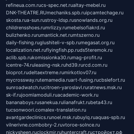
refineua.com.ru
cs-spec.net.ru
altay-mebel.ru
DNK-THEATRE.RU
mechaniks.spb.ru
ipcamtechage.ru
skosta.ru
a-sun.ru
stroy-ldsp.ru
snowlands.org.ru
childrensshoes.ru
mrlizzy.ru
mebelsofiakrd.ru
bulizhenko.ru
rumantick.net.ru
mtszerno.ru
daily-fishing.ru
glushiteli-v-spb.ru
megasat.org.ru
localization.net.ru
flyingfish.pp.ru
ds5teremok.ru
aclib.spb.ru
komissionka30.ru
mag-profit.ru
icentre-74.ru
leasing-nsk.ru
hd39.ru
rcd.com.ru
bioprot.ru
deltaextreme.ru
mirkotlov07.ru
mycrossway.ru
temamedia.ru
art-fusing.ru
cbslefort.ru
sunroadwatch.ru
citroen-yaroslavl.ru
ratnews.msk.ru
sk-if.ru
joomlamoduli.ru
academic-work.ru
bananaboys.ru
sanekua.ru
lianafrukt.ru
beta43.ru
tucsonwoori.com
alex-translation.ru
avantgardeclinics.ru
noel.msk.ru
buylq.ru
aquas-spb.ru
vilnerivne.com
bobry-2.ru
vtoroe-solnce.ru
nickysheen.ru
clockmir.ru
huntercraft.ru
стройокт.рф