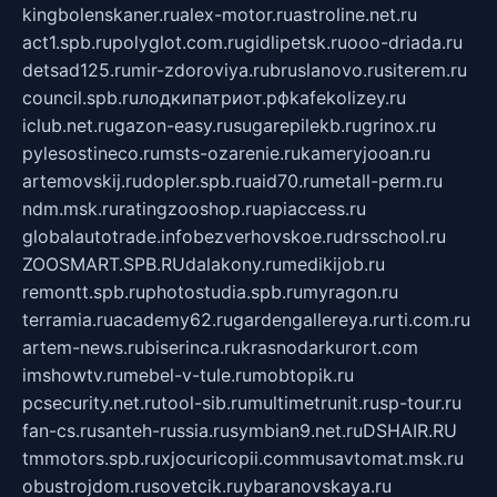
kingbolenskaner.ru
alex-motor.ru
astroline.net.ru
act1.spb.ru
polyglot.com.ru
gidlipetsk.ru
ooo-driada.ru
detsad125.ru
mir-zdoroviya.ru
bruslanovo.ru
siterem.ru
council.spb.ru
лодкипатриот.рф
kafekolizey.ru
iclub.net.ru
gazon-easy.ru
sugarepilekb.ru
grinox.ru
pylesostineco.ru
msts-ozarenie.ru
kameryjooan.ru
artemovskij.ru
dopler.spb.ru
aid70.ru
metall-perm.ru
ndm.msk.ru
ratingzooshop.ru
apiaccess.ru
globalautotrade.info
bezverhovskoe.ru
drsschool.ru
ZOOSMART.SPB.RU
dalakony.ru
medikijob.ru
remontt.spb.ru
photostudia.spb.ru
myragon.ru
terramia.ru
academy62.ru
gardengallereya.ru
rti.com.ru
artem-news.ru
biserinca.ru
krasnodarkurort.com
imshowtv.ru
mebel-v-tule.ru
mobtopik.ru
pcsecurity.net.ru
tool-sib.ru
multimetrunit.ru
sp-tour.ru
fan-cs.ru
santeh-russia.ru
symbian9.net.ru
DSHAIR.RU
tmmotors.spb.ru
xjocuricopii.com
musavtomat.msk.ru
obustrojdom.ru
sovetcik.ru
ybaranovskaya.ru