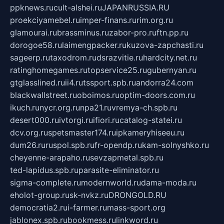
ppknews.ru
cult-alshei.ru
JAPANRUSSIA.RU
proekciyamebel.ru
imper-finans.ru
rim.org.ru
glamourai.ru
brassminus.ru
zabor-pro.ru
ftn.pp.ru
dorogoe58.ru
laimengpacker.ru
kuzova-zapchasti.ru
sageerp.ru
taxodrom.ru
dsrazvitie.ru
hardcity.net.ru
ratinghomegames.ru
topservice25.ru
gubernyan.ru
gtglasslined.ru
ii4.ru
tssport.spb.ru
andorra24.com
blackwallstreet.ru
oboimos.ru
optim-doors.com.ru
ikuch.ru
nycr.org.ru
npa21.ru
vremya-ch.spb.ru
desert000.ru
ivtorgi.ru
ifiori.ru
catalog-statei.ru
dcv.org.ru
spetsmaster174.ru
ipkameryhiseeu.ru
dum26.ru
ruspol.spb.ru
fr-opendp.ru
kam-solnyshko.ru
cheyenne-arapaho.ru
sevzapmetal.spb.ru
ted-lapidus.spb.ru
parasite-eliminator.ru
sigma-complete.ru
modernworld.ru
dama-moda.ru
eholot-group.ru
sk-nvkz.ru
DRONGOLD.RU
democratia2.ru
i-farmer.ru
mass-sport.org
jablonex.spb.ru
bookmess.ru
linkword.ru