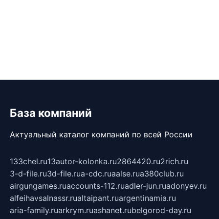
База компаний
Актуальный каталог компаний по всей России
133chel.ru
13autor-kolonka.ru
2864420.ru
2rich.ru
3-d-file.ru
3d-file.ru
a-cdc.ru
aalse.ru
a380club.ru
airgungames.ru
accounts-112.ru
adler-jun.ru
adonyev.ru
alfeihavsalnassr.ru
altaipant.ru
argentinamia.ru
aria-family.ru
arkrym.ru
ashanet.ru
belgorod-day.ru