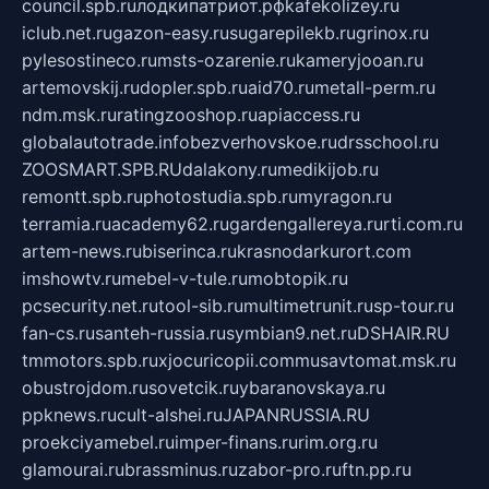
council.spb.ru
лодкипатриот.рф
kafekolizey.ru
iclub.net.ru
gazon-easy.ru
sugarepilekb.ru
grinox.ru
pylesostineco.ru
msts-ozarenie.ru
kameryjooan.ru
artemovskij.ru
dopler.spb.ru
aid70.ru
metall-perm.ru
ndm.msk.ru
ratingzooshop.ru
apiaccess.ru
globalautotrade.info
bezverhovskoe.ru
drsschool.ru
ZOOSMART.SPB.RU
dalakony.ru
medikijob.ru
remontt.spb.ru
photostudia.spb.ru
myragon.ru
terramia.ru
academy62.ru
gardengallereya.ru
rti.com.ru
artem-news.ru
biserinca.ru
krasnodarkurort.com
imshowtv.ru
mebel-v-tule.ru
mobtopik.ru
pcsecurity.net.ru
tool-sib.ru
multimetrunit.ru
sp-tour.ru
fan-cs.ru
santeh-russia.ru
symbian9.net.ru
DSHAIR.RU
tmmotors.spb.ru
xjocuricopii.com
musavtomat.msk.ru
obustrojdom.ru
sovetcik.ru
ybaranovskaya.ru
ppknews.ru
cult-alshei.ru
JAPANRUSSIA.RU
proekciyamebel.ru
imper-finans.ru
rim.org.ru
glamourai.ru
brassminus.ru
zabor-pro.ru
ftn.pp.ru