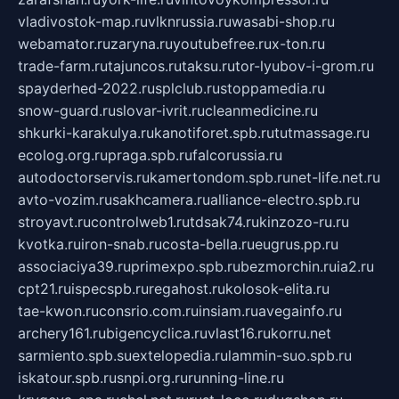
vladivostok-map.ru
vlknrussia.ru
wasabi-shop.ru
webamator.ru
zaryna.ru
youtubefree.ru
x-ton.ru
trade-farm.ru
tajuncos.ru
taksu.ru
tor-lyubov-i-grom.ru
spayderhed-2022.ru
splclub.ru
stoppamedia.ru
snow-guard.ru
slovar-ivrit.ru
cleanmedicine.ru
shkurki-karakulya.ru
kanotiforet.spb.ru
tutmassage.ru
ecolog.org.ru
praga.spb.ru
falcorussia.ru
autodoctorservis.ru
kamertondom.spb.ru
net-life.net.ru
avto-vozim.ru
sakhcamera.ru
alliance-electro.spb.ru
stroyavt.ru
controlweb1.ru
tdsak74.ru
kinzozo-ru.ru
kvotka.ru
iron-snab.ru
costa-bella.ru
eugrus.pp.ru
associaciya39.ru
primexpo.spb.ru
bezmorchin.ru
ia2.ru
cpt21.ru
ispecspb.ru
regahost.ru
kolosok-elita.ru
tae-kwon.ru
consrio.com.ru
insiam.ru
avegainfo.ru
archery161.ru
bigencyclica.ru
vlast16.ru
korru.net
sarmiento.spb.su
extelopedia.ru
lammin-suo.spb.ru
iskatour.spb.ru
snpi.org.ru
running-line.ru