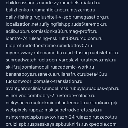
childrensshoes.ru
mrlizzy.ru
mebelsofiakrd.ru
bulizhenko.ru
rumantick.net.ru
mtszerno.ru
daily-fishing.ru
glushiteli-v-spb.ru
megasat.org.ru
localization.net.ru
flyingfish.pp.ru
ds5teremok.ru
aclib.spb.ru
komissionka30.ru
mag-profit.ru
icentre-74.ru
leasing-nsk.ru
hd39.ru
rcd.com.ru
bioprot.ru
deltaextreme.ru
mirkotlov07.ru
mycrossway.ru
temamedia.ru
art-fusing.ru
cbslefort.ru
sunroadwatch.ru
citroen-yaroslavl.ru
ratnews.msk.ru
sk-if.ru
joomlamoduli.ru
academic-work.ru
bananaboys.ru
sanekua.ru
lianafrukt.ru
beta43.ru
tucsonwoori.com
alex-translation.ru
avantgardeclinics.ru
noel.msk.ru
buylq.ru
aquas-spb.ru
vilnerivne.com
bobry-2.ru
vtoroe-solnce.ru
nickysheen.ru
clockmir.ru
huntercraft.ru
стройокт.рф
webpixels.ru
pczz.msk.su
petrodvorets.spb.ru
nsintermed.spb.ru
avtovirazh-24.ru
jazzq.ru
czecot.ru
cruizi.spb.ru
spasskaya.spb.ru
kniris.ru
vkpeople.com