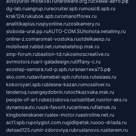
avtoyurist-moskva1.ru
hardware.org.ru
схема-авто.рф
dg-lab.ru
angrup.ru
recruiter.spb.ru
music8.spb.ru
krsk124.ru
kubok.spb.ru
romanofforex.ru
analitikaplus.ru
spyonline.ru
zosikamery.ru
sloboda-ural.pp.ru
AUTO-COM.SU
hohota.net
alimy.ru
online-z.com
aromat-vostoka.ru
otdelkaexp.ru
mobilvest.ru
bbd.net.ru
mebelshop.msk.ru
smp-forum.ru
bastion-td.ru
kosmoscreative.ru
avrmotors.ru
art-galadesign.ru
tiffany-c.ru
ecostep-samara.ru
d-p.spb.ru
галактика73.рф
sko.com.ru
davitamebel-spb.ru
fotsis.ru
tesiaes.ru
kokoroyari.spb.ru
blesna-kazan.ru
mossilver.ru
lenderoq.ru
sergeydobrin.ru
tochkazvuka.msk.ru
people-of-art.ru
bezzubova.ru
clubtibet.ru
orior-aks.ru
dynamoauto.ru
szk-favorit.ru
carlines.ru
flatnsk.ru
kingbolenskaner.ru
alex-motor.ru
astroline.net.ru
act1.spb.ru
polyglot.com.ru
gidlipetsk.ru
ooo-driada.ru
detsad125.ru
mir-zdoroviya.ru
bruslanovo.ru
siterem.ru