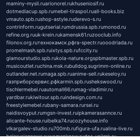
maminy-mysli.ru
arionorel.ru
khuseniosif.ru
dotmediacup.spb.ru
mebel-tiraspol.ru
all-books.biz
vmauto.spb.ru
shop-astyle.ru
derevo-s.ru
contrinform.ru
gutserial.ru
mdrussia.spb.ru
monod.ru
refine.org.ru
uk-krein.ru
kamensk61.ru
zooclub.info
filonov.org.ru
технокамск.рф
ra-spectr.ru
ooodriada.ru
promelmash.spb.ru
ixtys.spb.ru
fccity.ru
glamourstudio.spb.ru
kola-nature.org
spbmaster.spb.ru
musicoutlet.ru
china.msk.ru
bulldog.su
grimm-online.ru
outlander.net.ru
maga.spb.ru
anime-sell.ru
keseloy.ru
газприборсервис.рф
karmin.spb.ru
shekswood.ru
tischlermebel.ru
automall66.ru
mag-vladimir.ru
yardbar.ru
kiwitour.spb.ru
indesign.com.ru
freestylemebel.ru
bany-samara.ru
rsei.ru
naidisvoyput.ru
mgsn-invest.ru
ipkamerasannce.ru
alicante-house.ru
ibelka74.ru
cozyhouse.info
vlkargalev-studio.ru
700mb.ru
figura-ufa.ru
alina-live.ru
belarusiannews.ru
womenknow.ru
dos-vniimk.ru