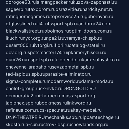
dorogoe58.ru
laimengpacker.ru
kuzova-zapchasti.ru
sageerp.ru
taxodrom.ru
dsrazvitie.ru
hardcity.net.ru
ratinghomegames.ru
topservice25.ru
gubernyan.ru
gtglasslined.ru
ii4.ru
tssport.spb.ru
andorra24.com
blackwallstreet.ru
oboimos.ru
optim-doors.com.ru
ikuch.ru
nycr.org.ru
npa21.ru
vremya-ch.spb.ru
desert000.ru
ivtorgi.ru
ifiori.ru
catalog-statei.ru
dcv.org.ru
spetsmaster174.ru
ipkameryhiseeu.ru
dum26.ru
ruspol.spb.ru
fr-opendp.ru
kam-solnyshko.ru
cheyenne-arapaho.ru
sevzapmetal.spb.ru
ted-lapidus.spb.ru
parasite-eliminator.ru
sigma-complete.ru
modernworld.ru
dama-moda.ru
eholot-group.ru
sk-nvkz.ru
DRONGOLD.RU
democratia2.ru
i-farmer.ru
mass-sport.org
jablonex.spb.ru
bookmess.ru
linkword.ru
refineua.com.ru
cs-spec.net.ru
altay-mebel.ru
DNK-THEATRE.RU
mechaniks.spb.ru
ipcamtechage.ru
skosta.ru
a-sun.ru
stroy-ldsp.ru
snowlands.org.ru