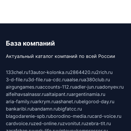
База компаний
Актуальный каталог компаний по всей России
133chel.ru
13autor-kolonka.ru
2864420.ru
2rich.ru
3-d-file.ru
3d-file.ru
a-cdc.ru
aalse.ru
a380club.ru
airgungames.ru
accounts-112.ru
adler-jun.ru
adonyev.ru
alfeihavsalnassr.ru
altaipant.ru
argentinamia.ru
aria-family.ru
arkrym.ru
ashanet.ru
belgorod-day.ru
bankaribi.ru
bandamn.ru
bigfatcc.ru
blagodarenie-spb.ru
borodino-media.ru
card-voice.ru
cardvoice.ru
zed-online.ru
zvonitut.ru
zebra-tlt.ru
zarafshan.ru
york-life.ru
vintovoykompressor.ru