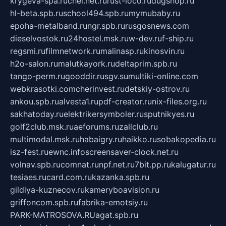
krygeva-spa.ru
chel.net.ru
rust-loco.ru
dugshop.ru
hl-beta.spb.ru
school494.spb.ru
mymubaby.ru
epoha-metalband.ru
ngr.spb.ru
rusgosnews.com
dieselvostok.ru
24hostel.msk.ru
w-dev.ru
f-ship.ru
regsmi.ru
filmnetwork.ru
malinasp.ru
kinosvin.ru
h2o-salon.ru
malutkayork.ru
deltaprim.spb.ru
tango-perm.ru
gooddir.ru
sgv.su
multiki-online.com
webkrasotki.com
cherinvest.ru
detskiy-ostrov.ru
ankou.spb.ru
alvesta1.ru
pdf-creator.ru
nix-files.org.ru
sakhatoday.ru
elektrikersymboler.ru
sputnikyes.ru
golf2club.msk.ru
aeforums.ru
zallclub.ru
multimodal.msk.ru
habaigry.ru
haikko.ru
sobakopedia.ru
isz-fest.ru
ewnc.info
screensaver-clock.net.ru
volnav.spb.ru
comnat.ru
npf.net.ru
7bit.pp.ru
kalugatur.ru
tesiaes.ru
card.com.ru
kazanka.spb.ru
gildiya-kuznecov.ru
kameryboavision.ru
griffoncom.spb.ru
fabrika-emotsiy.ru
PARK-MATROSOVA.RU
agat.spb.ru