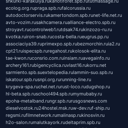
shkurki-karakulya.ru
kanotiforet.spb.ru
tutmassage.ru
ecolog.org.ru
praga.spb.ru
falcorussia.ru
autodoctorservis.ru
kamertondom.spb.ru
net-life.net.ru
avto-vozim.ru
sakhcamera.ru
alliance-electro.spb.ru
stroyavt.ru
controlweb1.ru
tdsak74.ru
kinzozo-ru.ru
kvotka.ru
iron-snab.ru
costa-bella.ru
eugrus.pp.ru
associaciya39.ru
primexpo.spb.ru
bezmorchin.ru
ia2.ru
cpt21.ru
ispecspb.ru
regahost.ru
kolosok-elita.ru
tae-kwon.ru
consrio.com.ru
insiam.ru
avegainfo.ru
archery161.ru
bigencyclica.ru
vlast16.ru
korru.net
sarmiento.spb.su
extelopedia.ru
lammin-suo.spb.ru
iskatour.spb.ru
snpi.org.ru
running-line.ru
krygeva-spa.ru
chel.net.ru
rust-loco.ru
dugshop.ru
hl-beta.spb.ru
school494.spb.ru
mymubaby.ru
epoha-metalband.ru
ngr.spb.ru
rusgosnews.com
dieselvostok.ru
24hostel.msk.ru
w-dev.ru
f-ship.ru
regsmi.ru
filmnetwork.ru
malinasp.ru
kinosvin.ru
h2o-salon.ru
malutkayork.ru
deltaprim.spb.ru