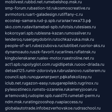
mobilvest.ru
bbd.net.ru
mebelshop.msk.ru
smp-forum.ru
bastion-td.ru
kosmoscreative.ru
avrmotors.ru
art-galadesign.ru
tiffany-c.ru
ecostep-samara.ru
d-p.spb.ru
галактика73.рф
sko.com.ru
davitamebel-spb.ru
fotsis.ru
tesiaes.ru
kokoroyari.spb.ru
blesna-kazan.ru
mossilver.ru
lenderoq.ru
sergeydobrin.ru
tochkazvuka.msk.ru
people-of-art.ru
bezzubova.ru
clubtibet.ru
orior-aks.ru
dynamoauto.ru
szk-favorit.ru
carlines.ru
flatnsk.ru
kingbolenskaner.ru
alex-motor.ru
astroline.net.ru
act1.spb.ru
polyglot.com.ru
gidlipetsk.ru
ooo-driada.ru
detsad125.ru
mir-zdoroviya.ru
bruslanovo.ru
siterem.ru
council.spb.ru
лодкипатриот.рф
kafekolizey.ru
iclub.net.ru
gazon-easy.ru
sugarepilekb.ru
grinox.ru
pylesostineco.ru
msts-ozarenie.ru
kameryjooan.ru
artemovskij.ru
dopler.spb.ru
aid70.ru
metall-perm.ru
ndm.msk.ru
ratingzooshop.ru
apiaccess.ru
globalautotrade.info
bezverhovskoe.ru
drsschool.ru