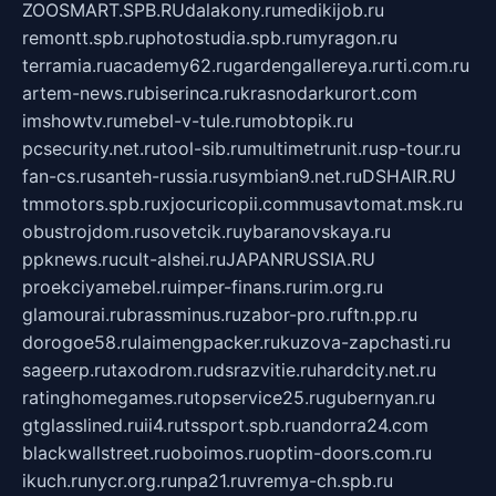
ZOOSMART.SPB.RU
dalakony.ru
medikijob.ru
remontt.spb.ru
photostudia.spb.ru
myragon.ru
terramia.ru
academy62.ru
gardengallereya.ru
rti.com.ru
artem-news.ru
biserinca.ru
krasnodarkurort.com
imshowtv.ru
mebel-v-tule.ru
mobtopik.ru
pcsecurity.net.ru
tool-sib.ru
multimetrunit.ru
sp-tour.ru
fan-cs.ru
santeh-russia.ru
symbian9.net.ru
DSHAIR.RU
tmmotors.spb.ru
xjocuricopii.com
musavtomat.msk.ru
obustrojdom.ru
sovetcik.ru
ybaranovskaya.ru
ppknews.ru
cult-alshei.ru
JAPANRUSSIA.RU
proekciyamebel.ru
imper-finans.ru
rim.org.ru
glamourai.ru
brassminus.ru
zabor-pro.ru
ftn.pp.ru
dorogoe58.ru
laimengpacker.ru
kuzova-zapchasti.ru
sageerp.ru
taxodrom.ru
dsrazvitie.ru
hardcity.net.ru
ratinghomegames.ru
topservice25.ru
gubernyan.ru
gtglasslined.ru
ii4.ru
tssport.spb.ru
andorra24.com
blackwallstreet.ru
oboimos.ru
optim-doors.com.ru
ikuch.ru
nycr.org.ru
npa21.ru
vremya-ch.spb.ru