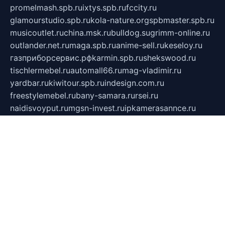
promelmash.spb.ru
ixtys.spb.ru
fccity.ru
glamourstudio.spb.ru
kola-nature.org
spbmaster.spb.ru
musicoutlet.ru
china.msk.ru
bulldog.su
grimm-online.ru
outlander.net.ru
maga.spb.ru
anime-sell.ru
keseloy.ru
газприборсервис.рф
karmin.spb.ru
shekswood.ru
tischlermebel.ru
automall66.ru
mag-vladimir.ru
yardbar.ru
kiwitour.spb.ru
indesign.com.ru
freestylemebel.ru
bany-samara.ru
rsei.ru
naidisvoyput.ru
mgsn-invest.ru
ipkamerasannce.ru
alicante-house.ru
ibelka74.ru
cozyhouse.info
vlkargalev-studio.ru
700mb.ru
figura-ufa.ru
alina-live.ru
belarusiannews.ru
womenknow.ru
dos-vniimk.ru
sega.net.ru
dv.net.ru
phenomenonsofhistory.com
telesputnik.net.ru
wall.pp.ru
pylesosroidmi.ru
gtc-clan.ru
cligs.ru
bibikazap.ru
popova.org.ru
netwhistler.spb.ru
bellvil.ru
bonzon.ru
iss-vladik.ru
defiparis.net.ru
las-gryzas.ru
amku.ru
electednews.spb.ru
feather.org.ru
spar72.ru
tankiigri.ru