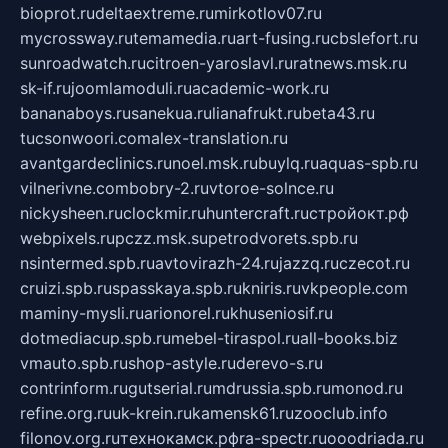
bioprot.ru
deltaextreme.ru
mirkotlov07.ru
mycrossway.ru
temamedia.ru
art-fusing.ru
cbslefort.ru
sunroadwatch.ru
citroen-yaroslavl.ru
ratnews.msk.ru
sk-if.ru
joomlamoduli.ru
academic-work.ru
bananaboys.ru
sanekua.ru
lianafrukt.ru
beta43.ru
tucsonwoori.com
alex-translation.ru
avantgardeclinics.ru
noel.msk.ru
buylq.ru
aquas-spb.ru
vilnerivne.com
bobry-2.ru
vtoroe-solnce.ru
nickysheen.ru
clockmir.ru
huntercraft.ru
стройокт.рф
webpixels.ru
pczz.msk.su
petrodvorets.spb.ru
nsintermed.spb.ru
avtovirazh-24.ru
jazzq.ru
czecot.ru
cruizi.spb.ru
spasskaya.spb.ru
kniris.ru
vkpeople.com
maminy-mysli.ru
arionorel.ru
khuseniosif.ru
dotmediacup.spb.ru
mebel-tiraspol.ru
all-books.biz
vmauto.spb.ru
shop-astyle.ru
derevo-s.ru
contrinform.ru
gutserial.ru
mdrussia.spb.ru
monod.ru
refine.org.ru
uk-krein.ru
kamensk61.ru
zooclub.info
filonov.org.ru
технокамск.рф
ra-spectr.ru
ooodriada.ru