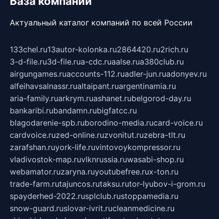
База компаний
Актуальный каталог компаний по всей России
133chel.ru
13autor-kolonka.ru
2864420.ru
2rich.ru
3-d-file.ru
3d-file.ru
a-cdc.ru
aalse.ru
a380club.ru
airgungames.ru
accounts-112.ru
adler-jun.ru
adonyev.ru
alfeihavsalnassr.ru
altaipant.ru
argentinamia.ru
aria-family.ru
arkrym.ru
ashanet.ru
belgorod-day.ru
bankaribi.ru
bandamn.ru
bigfatcc.ru
blagodarenie-spb.ru
borodino-media.ru
card-voice.ru
cardvoice.ru
zed-online.ru
zvonitut.ru
zebra-tlt.ru
zarafshan.ru
york-life.ru
vintovoykompressor.ru
vladivostok-map.ru
vlknrussia.ru
wasabi-shop.ru
webamator.ru
zaryna.ru
youtubefree.ru
x-ton.ru
trade-farm.ru
tajuncos.ru
taksu.ru
tor-lyubov-i-grom.ru
spayderhed-2022.ru
splclub.ru
stoppamedia.ru
snow-guard.ru
slovar-ivrit.ru
cleanmedicine.ru