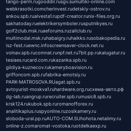
tango-perm.ru
gooddir.ru
sgv.su
multiki-online.com
webkrasotki.com
cherinvest.ru
detskiy-ostrov.ru
ankou.spb.ru
alvesta1.ru
pdf-creator.ru
nix-files.org.ru
sakhatoday.ru
elektrikersymboler.ru
sputnikyes.ru
golf2club.msk.ru
aeforums.ru
zallclub.ru
multimodal.msk.ru
habaigry.ru
haikko.ru
sobakopedia.ru
isz-fest.ru
ewnc.info
screensaver-clock.net.ru
volnav.spb.ru
comnat.ru
npf.net.ru
7bit.pp.ru
kalugatur.ru
tesiaes.ru
card.com.ru
kazanka.spb.ru
gildiya-kuznecov.ru
kameryboavision.ru
griffoncom.spb.ru
fabrika-emotsiy.ru
PARK-MATROSOVA.RU
agat.spb.ru
avtoyurist-moskva1.ru
hardware.org.ru
схема-авто.рф
dg-lab.ru
angrup.ru
recruiter.spb.ru
music8.spb.ru
krsk124.ru
kubok.spb.ru
romanofforex.ru
analitikaplus.ru
spyonline.ru
zosikamery.ru
sloboda-ural.pp.ru
AUTO-COM.SU
hohota.net
alimy.ru
online-z.com
aromat-vostoka.ru
otdelkaexp.ru