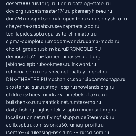
desert000.ru
ivtorgi.ru
ifiori.ru
catalog-statei.ru
dcv.org.ru
spetsmaster174.ru
ipkameryhiseeu.ru
dum26.ru
ruspol.spb.ru
fr-opendp.ru
kam-solnyshko.ru
cheyenne-arapaho.ru
sevzapmetal.spb.ru
ted-lapidus.spb.ru
parasite-eliminator.ru
sigma-complete.ru
modernworld.ru
dama-moda.ru
eholot-group.ru
sk-nvkz.ru
DRONGOLD.RU
democratia2.ru
i-farmer.ru
mass-sport.org
jablonex.spb.ru
bookmess.ru
linkword.ru
refineua.com.ru
cs-spec.net.ru
altay-mebel.ru
DNK-THEATRE.RU
mechaniks.spb.ru
ipcamtechage.ru
skosta.ru
a-sun.ru
stroy-ldsp.ru
snowlands.org.ru
childrensshoes.ru
mrlizzy.ru
mebelsofiakrd.ru
bulizhenko.ru
rumantick.net.ru
mtszerno.ru
daily-fishing.ru
glushiteli-v-spb.ru
megasat.org.ru
localization.net.ru
flyingfish.pp.ru
ds5teremok.ru
aclib.spb.ru
komissionka30.ru
mag-profit.ru
icentre-74.ru
leasing-nsk.ru
hd39.ru
rcd.com.ru