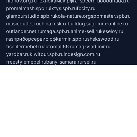
filonov.org.ru
технокамск.рф
ra-spectr.ru
ooodriada.ru
promelmash.spb.ru
ixtys.spb.ru
fccity.ru
glamourstudio.spb.ru
kola-nature.org
spbmaster.spb.ru
musicoutlet.ru
china.msk.ru
bulldog.su
grimm-online.ru
outlander.net.ru
maga.spb.ru
anime-sell.ru
keseloy.ru
газприборсервис.рф
karmin.spb.ru
shekswood.ru
tischlermebel.ru
automall66.ru
mag-vladimir.ru
yardbar.ru
kiwitour.spb.ru
indesign.com.ru
freestylemebel.ru
bany-samara.ru
rsei.ru
naidisvoyput.ru
mgsn-invest.ru
ipkamerasannce.ru
alicante-house.ru
ibelka74.ru
cozyhouse.info
vlkargalev-studio.ru
700mb.ru
figura-ufa.ru
alina-live.ru
belarusiannews.ru
womenknow.ru
dos-vniimk.ru
sega.net.ru
dv.net.ru
phenomenonsofhistory.com
telesputnik.net.ru
wall.pp.ru
pylesosroidmi.ru
gtc-clan.ru
cligs.ru
bibikazap.ru
popova.org.ru
netwhistler.spb.ru
bellvil.ru
bonzon.ru
iss-vladik.ru
defiparis.net.ru
las-gryzas.ru
amku.ru