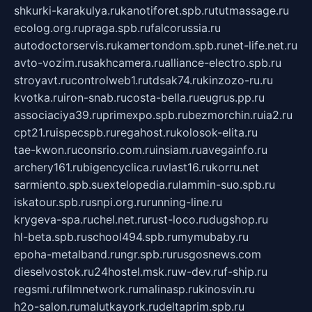
shkurki-karakulya.ru
kanotiforet.spb.ru
tutmassage.ru
ecolog.org.ru
praga.spb.ru
falcorussia.ru
autodoctorservis.ru
kamertondom.spb.ru
net-life.net.ru
avto-vozim.ru
sakhcamera.ru
alliance-electro.spb.ru
stroyavt.ru
controlweb1.ru
tdsak74.ru
kinzozo-ru.ru
kvotka.ru
iron-snab.ru
costa-bella.ru
eugrus.pp.ru
associaciya39.ru
primexpo.spb.ru
bezmorchin.ru
ia2.ru
cpt21.ru
ispecspb.ru
regahost.ru
kolosok-elita.ru
tae-kwon.ru
consrio.com.ru
insiam.ru
avegainfo.ru
archery161.ru
bigencyclica.ru
vlast16.ru
korru.net
sarmiento.spb.su
extelopedia.ru
lammin-suo.spb.ru
iskatour.spb.ru
snpi.org.ru
running-line.ru
krygeva-spa.ru
chel.net.ru
rust-loco.ru
dugshop.ru
hl-beta.spb.ru
school494.spb.ru
mymubaby.ru
epoha-metalband.ru
ngr.spb.ru
rusgosnews.com
dieselvostok.ru
24hostel.msk.ru
w-dev.ru
f-ship.ru
regsmi.ru
filmnetwork.ru
malinasp.ru
kinosvin.ru
h2o-salon.ru
malutkayork.ru
deltaprim.spb.ru