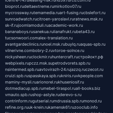
bioprot.ru
deltaextreme.ru
mirkotlov07.ru
mycrossway.ru
temamedia.ru
art-fusing.ru
cbslefort.ru
sunroadwatch.ru
citroen-yaroslavl.ru
ratnews.msk.ru
sk-if.ru
joomlamoduli.ru
academic-work.ru
bananaboys.ru
sanekua.ru
lianafrukt.ru
beta43.ru
tucsonwoori.com
alex-translation.ru
avantgardeclinics.ru
noel.msk.ru
buylq.ru
aquas-spb.ru
vilnerivne.com
bobry-2.ru
vtoroe-solnce.ru
nickysheen.ru
clockmir.ru
huntercraft.ru
стройокт.рф
webpixels.ru
pczz.msk.su
petrodvorets.spb.ru
nsintermed.spb.ru
avtovirazh-24.ru
jazzq.ru
czecot.ru
cruizi.spb.ru
spasskaya.spb.ru
kniris.ru
vkpeople.com
maminy-mysli.ru
arionorel.ru
khuseniosif.ru
dotmediacup.spb.ru
mebel-tiraspol.ru
all-books.biz
vmauto.spb.ru
shop-astyle.ru
derevo-s.ru
contrinform.ru
gutserial.ru
mdrussia.spb.ru
monod.ru
refine.org.ru
uk-krein.ru
kamensk61.ru
zooclub.info