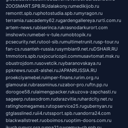
ZOOSMART.SPB.RU
dalakony.ru
medikijob.ru
remontt.spb.ru
photostudia.spb.ru
myragon.ru
terramia.ru
academy62.ru
gardengallereya.ru
rti.com.ru
artem-news.ru
biserinca.ru
krasnodarkurort.com
imshowtv.ru
mebel-v-tule.ru
mobtopik.ru
pcsecurity.net.ru
tool-sib.ru
multimetrunit.ru
sp-tour.ru
fan-cs.ru
santeh-russia.ru
symbian9.net.ru
DSHAIR.RU
tmmotors.spb.ru
xjocuricopii.com
musavtomat.msk.ru
obustrojdom.ru
sovetcik.ru
ybaranovskaya.ru
ppknews.ru
cult-alshei.ru
JAPANRUSSIA.RU
proekciyamebel.ru
imper-finans.ru
rim.org.ru
glamourai.ru
brassminus.ru
zabor-pro.ru
ftn.pp.ru
dorogoe58.ru
laimengpacker.ru
kuzova-zapchasti.ru
sageerp.ru
taxodrom.ru
dsrazvitie.ru
hardcity.net.ru
ratinghomegames.ru
topservice25.ru
gubernyan.ru
gtglasslined.ru
ii4.ru
tssport.spb.ru
andorra24.com
blackwallstreet.ru
oboimos.ru
optim-doors.com.ru
ikuch.ru
nycr.org.ru
npa21.ru
vremya-ch.spb.ru