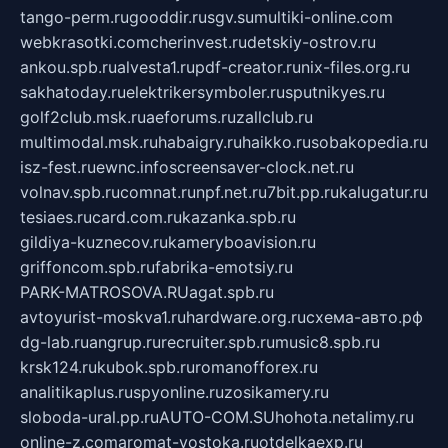
tango-perm.ru
gooddir.ru
sgv.su
multiki-online.com
webkrasotki.com
cherinvest.ru
detskiy-ostrov.ru
ankou.spb.ru
alvesta1.ru
pdf-creator.ru
nix-files.org.ru
sakhatoday.ru
elektrikersymboler.ru
sputnikyes.ru
golf2club.msk.ru
aeforums.ru
zallclub.ru
multimodal.msk.ru
habaigry.ru
haikko.ru
sobakopedia.ru
isz-fest.ru
ewnc.info
screensaver-clock.net.ru
volnav.spb.ru
comnat.ru
npf.net.ru
7bit.pp.ru
kalugatur.ru
tesiaes.ru
card.com.ru
kazanka.spb.ru
gildiya-kuznecov.ru
kameryboavision.ru
griffoncom.spb.ru
fabrika-emotsiy.ru
PARK-MATROSOVA.RU
agat.spb.ru
avtoyurist-moskva1.ru
hardware.org.ru
схема-авто.рф
dg-lab.ru
angrup.ru
recruiter.spb.ru
music8.spb.ru
krsk124.ru
kubok.spb.ru
romanofforex.ru
analitikaplus.ru
spyonline.ru
zosikamery.ru
sloboda-ural.pp.ru
AUTO-COM.SU
hohota.net
alimy.ru
online-z.com
aromat-vostoka.ru
otdelkaexp.ru