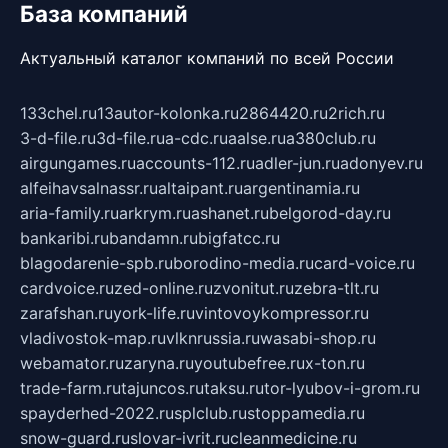
База компаний
Актуальный каталог компаний по всей России
133chel.ru
13autor-kolonka.ru
2864420.ru
2rich.ru
3-d-file.ru
3d-file.ru
a-cdc.ru
aalse.ru
a380club.ru
airgungames.ru
accounts-112.ru
adler-jun.ru
adonyev.ru
alfeihavsalnassr.ru
altaipant.ru
argentinamia.ru
aria-family.ru
arkrym.ru
ashanet.ru
belgorod-day.ru
bankaribi.ru
bandamn.ru
bigfatcc.ru
blagodarenie-spb.ru
borodino-media.ru
card-voice.ru
cardvoice.ru
zed-online.ru
zvonitut.ru
zebra-tlt.ru
zarafshan.ru
york-life.ru
vintovoykompressor.ru
vladivostok-map.ru
vlknrussia.ru
wasabi-shop.ru
webamator.ru
zaryna.ru
youtubefree.ru
x-ton.ru
trade-farm.ru
tajuncos.ru
taksu.ru
tor-lyubov-i-grom.ru
spayderhed-2022.ru
splclub.ru
stoppamedia.ru
snow-guard.ru
slovar-ivrit.ru
cleanmedicine.ru