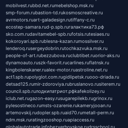
mobilvest.ru
bbd.net.ru
mebelshop.msk.ru
smp-forum.ru
bastion-td.ru
kosmoscreative.ru
avrmotors.ru
art-galadesign.ru
tiffany-c.ru
ecostep-samara.ru
d-p.spb.ru
галактика73.рф
sko.com.ru
davitamebel-spb.ru
fotsis.ru
tesiaes.ru
kokoroyari.spb.ru
blesna-kazan.ru
mossilver.ru
lenderoq.ru
sergeydobrin.ru
tochkazvuka.msk.ru
people-of-art.ru
bezzubova.ru
clubtibet.ru
orior-aks.ru
dynamoauto.ru
szk-favorit.ru
carlines.ru
flatnsk.ru
kingbolenskaner.ru
alex-motor.ru
astroline.net.ru
act1.spb.ru
polyglot.com.ru
gidlipetsk.ru
ooo-driada.ru
detsad125.ru
mir-zdoroviya.ru
bruslanovo.ru
siterem.ru
council.spb.ru
лодкипатриот.рф
kafekolizey.ru
iclub.net.ru
gazon-easy.ru
sugarepilekb.ru
grinox.ru
pylesostineco.ru
msts-ozarenie.ru
kameryjooan.ru
artemovskij.ru
dopler.spb.ru
aid70.ru
metall-perm.ru
ndm.msk.ru
ratingzooshop.ru
apiaccess.ru
globalautotrade.info
bezverhovskoe.ru
drsschool.ru