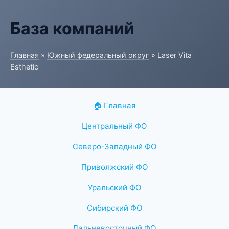
База компаний
Главная
»
Южный федеральный округ
» Laser Vita
Esthetic
🏠 Главная
Центральный ФО
Северо-Западный ФО
Приволжский ФО
Уральский ФО
Сибирский ФО
Дальневосточный ФО