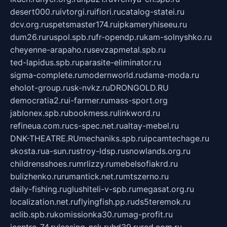
desert000.ru
ivtorgi.ru
ifiori.ru
catalog-statei.ru
dcv.org.ru
spetsmaster174.ru
ipkameryhiseeu.ru
dum26.ru
ruspol.spb.ru
fr-opendp.ru
kam-solnyshko.ru
cheyenne-arapaho.ru
sevzapmetal.spb.ru
ted-lapidus.spb.ru
parasite-eliminator.ru
sigma-complete.ru
modernworld.ru
dama-moda.ru
eholot-group.ru
sk-nvkz.ru
DRONGOLD.RU
democratia2.ru
i-farmer.ru
mass-sport.org
jablonex.spb.ru
bookmess.ru
linkword.ru
refineua.com.ru
cs-spec.net.ru
altay-mebel.ru
DNK-THEATRE.RU
mechaniks.spb.ru
ipcamtechage.ru
skosta.ru
a-sun.ru
stroy-ldsp.ru
snowlands.org.ru
childrensshoes.ru
mrlizzy.ru
mebelsofiakrd.ru
bulizhenko.ru
rumantick.net.ru
mtszerno.ru
daily-fishing.ru
glushiteli-v-spb.ru
megasat.org.ru
localization.net.ru
flyingfish.pp.ru
ds5teremok.ru
aclib.spb.ru
komissionka30.ru
mag-profit.ru
icentre-74.ru
leasing-nsk.ru
hd39.ru
rcd.com.ru