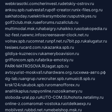
webkrasotki.com
cherinvest.ru
detskiy-ostrov.ru
ankou.spb.ru
alvesta1.ru
pdf-creator.ru
nix-files.org.ru
sakhatoday.ru
elektrikersymboler.ru
sputnikyes.ru
golf2club.msk.ru
aeforums.ru
zallclub.ru
multimodal.msk.ru
habaigry.ru
haikko.ru
sobakopedia.ru
isz-fest.ru
ewnc.info
screensaver-clock.net.ru
volnav.spb.ru
comnat.ru
npf.net.ru
7bit.pp.ru
kalugatur.ru
tesiaes.ru
card.com.ru
kazanka.spb.ru
gildiya-kuznecov.ru
kameryboavision.ru
griffoncom.spb.ru
fabrika-emotsiy.ru
PARK-MATROSOVA.RU
agat.spb.ru
avtoyurist-moskva1.ru
hardware.org.ru
схема-авто.рф
dg-lab.ru
angrup.ru
recruiter.spb.ru
music8.spb.ru
krsk124.ru
kubok.spb.ru
romanofforex.ru
analitikaplus.ru
spyonline.ru
zosikamery.ru
sloboda-ural.pp.ru
AUTO-COM.SU
hohota.net
alimy.ru
online-z.com
aromat-vostoka.ru
otdelkaexp.ru
mobilvest.ru
bbd.net.ru
mebelshop.msk.ru