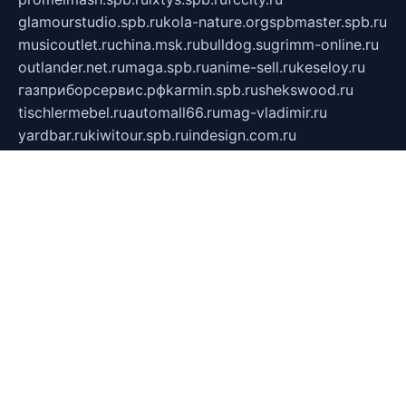
glamourstudio.spb.ru
kola-nature.org
spbmaster.spb.ru
musicoutlet.ru
china.msk.ru
bulldog.su
grimm-online.ru
outlander.net.ru
maga.spb.ru
anime-sell.ru
keseloy.ru
газприборсервис.рф
karmin.spb.ru
shekswood.ru
tischlermebel.ru
automall66.ru
mag-vladimir.ru
yardbar.ru
kiwitour.spb.ru
indesign.com.ru
freestylemebel.ru
bany-samara.ru
rsei.ru
naidisvoyput.ru
mgsn-invest.ru
ipkamerasannce.ru
alicante-house.ru
ibelka74.ru
cozyhouse.info
vlkargalev-studio.ru
700mb.ru
figura-ufa.ru
alina-live.ru
belarusiannews.ru
womenknow.ru
dos-vniimk.ru
sega.net.ru
dv.net.ru
phenomenonsofhistory.com
telesputnik.net.ru
wall.pp.ru
pylesosroidmi.ru
gtc-clan.ru
cligs.ru
bibikazap.ru
popova.org.ru
netwhistler.spb.ru
bellvil.ru
bonzon.ru
iss-vladik.ru
defiparis.net.ru
las-gryzas.ru
amku.ru
electednews.spb.ru
feather.org.ru
spar72.ru
tankiigri.ru