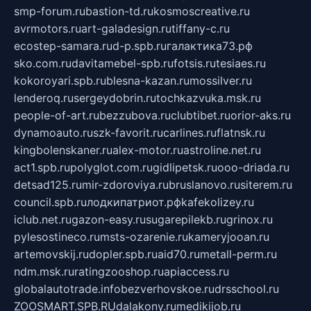
smp-forum.ru
bastion-td.ru
kosmoscreative.ru
avrmotors.ru
art-galadesign.ru
tiffany-c.ru
ecostep-samara.ru
d-p.spb.ru
галактика73.рф
sko.com.ru
davitamebel-spb.ru
fotsis.ru
tesiaes.ru
kokoroyari.spb.ru
blesna-kazan.ru
mossilver.ru
lenderoq.ru
sergeydobrin.ru
tochkazvuka.msk.ru
people-of-art.ru
bezzubova.ru
clubtibet.ru
orior-aks.ru
dynamoauto.ru
szk-favorit.ru
carlines.ru
flatnsk.ru
kingbolenskaner.ru
alex-motor.ru
astroline.net.ru
act1.spb.ru
polyglot.com.ru
gidlipetsk.ru
ooo-driada.ru
detsad125.ru
mir-zdoroviya.ru
bruslanovo.ru
siterem.ru
council.spb.ru
лодкипатриот.рф
kafekolizey.ru
iclub.net.ru
gazon-easy.ru
sugarepilekb.ru
grinox.ru
pylesostineco.ru
msts-ozarenie.ru
kameryjooan.ru
artemovskij.ru
dopler.spb.ru
aid70.ru
metall-perm.ru
ndm.msk.ru
ratingzooshop.ru
apiaccess.ru
globalautotrade.info
bezverhovskoe.ru
drsschool.ru
ZOOSMART.SPB.RU
dalakony.ru
medikijob.ru