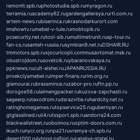
remontt.spb.ru
photostudia.spb.ru
myragon.ru
terramia.ru
academy62.ru
gardengallereya.ru
rti.com.ru
artem-news.ru
biserinca.ru
krasnodarkurort.com
imshowtv.ru
mebel-v-tule.ru
mobtopik.ru
pcsecurity.net.ru
tool-sib.ru
multimetrunit.ru
sp-tour.ru
fan-cs.ru
santeh-russia.ru
symbian9.net.ru
DSHAIR.RU
tmmotors.spb.ru
xjocuricopii.com
musavtomat.msk.ru
obustrojdom.ru
sovetcik.ru
ybaranovskaya.ru
ppknews.ru
cult-alshei.ru
JAPANRUSSIA.RU
proekciyamebel.ru
imper-finans.ru
rim.org.ru
glamourai.ru
brassminus.ru
zabor-pro.ru
ftn.pp.ru
dorogoe58.ru
laimengpacker.ru
kuzova-zapchasti.ru
sageerp.ru
taxodrom.ru
dsrazvitie.ru
hardcity.net.ru
ratinghomegames.ru
topservice25.ru
gubernyan.ru
gtglasslined.ru
ii4.ru
tssport.spb.ru
andorra24.com
blackwallstreet.ru
oboimos.ru
optim-doors.com.ru
ikuch.ru
nycr.org.ru
npa21.ru
vremya-ch.spb.ru
desert000.ru
ivtorgi.ru
ifiori.ru
catalog-statei.ru