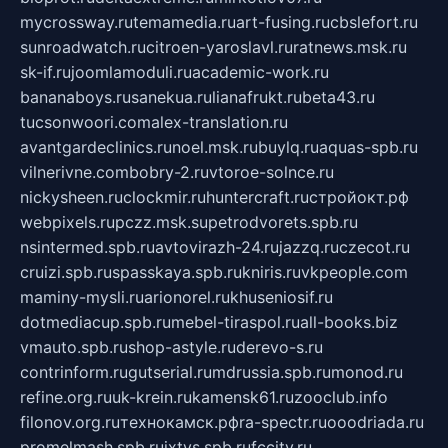
mycrossway.ru
temamedia.ru
art-fusing.ru
cbslefort.ru
sunroadwatch.ru
citroen-yaroslavl.ru
ratnews.msk.ru
sk-if.ru
joomlamoduli.ru
academic-work.ru
bananaboys.ru
sanekua.ru
lianafrukt.ru
beta43.ru
tucsonwoori.com
alex-translation.ru
avantgardeclinics.ru
noel.msk.ru
buylq.ru
aquas-spb.ru
vilnerivne.com
bobry-2.ru
vtoroe-solnce.ru
nickysheen.ru
clockmir.ru
huntercraft.ru
стройокт.рф
webpixels.ru
pczz.msk.su
petrodvorets.spb.ru
nsintermed.spb.ru
avtovirazh-24.ru
jazzq.ru
czecot.ru
cruizi.spb.ru
spasskaya.spb.ru
kniris.ru
vkpeople.com
maminy-mysli.ru
arionorel.ru
khuseniosif.ru
dotmediacup.spb.ru
mebel-tiraspol.ru
all-books.biz
vmauto.spb.ru
shop-astyle.ru
derevo-s.ru
contrinform.ru
gutserial.ru
mdrussia.spb.ru
monod.ru
refine.org.ru
uk-krein.ru
kamensk61.ru
zooclub.info
filonov.org.ru
технокамск.рф
ra-spectr.ru
ooodriada.ru
promelmash.spb.ru
ixtys.spb.ru
fccity.ru