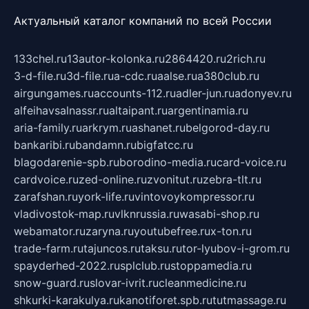
Актуальный каталог компаний по всей России
133chel.ru
13autor-kolonka.ru
2864420.ru
2rich.ru
3-d-file.ru
3d-file.ru
a-cdc.ru
aalse.ru
a380club.ru
airgungames.ru
accounts-112.ru
adler-jun.ru
adonyev.ru
alfeihavsalnassr.ru
altaipant.ru
argentinamia.ru
aria-family.ru
arkrym.ru
ashanet.ru
belgorod-day.ru
bankaribi.ru
bandamn.ru
bigfatcc.ru
blagodarenie-spb.ru
borodino-media.ru
card-voice.ru
cardvoice.ru
zed-online.ru
zvonitut.ru
zebra-tlt.ru
zarafshan.ru
york-life.ru
vintovoykompressor.ru
vladivostok-map.ru
vlknrussia.ru
wasabi-shop.ru
webamator.ru
zaryna.ru
youtubefree.ru
x-ton.ru
trade-farm.ru
tajuncos.ru
taksu.ru
tor-lyubov-i-grom.ru
spayderhed-2022.ru
splclub.ru
stoppamedia.ru
snow-guard.ru
slovar-ivrit.ru
cleanmedicine.ru
shkurki-karakulya.ru
kanotiforet.spb.ru
tutmassage.ru