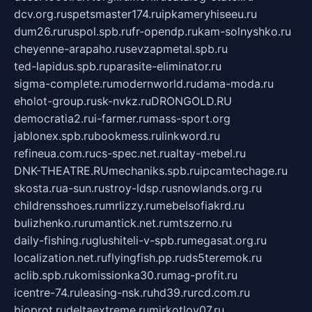
dcv.org.ru
spetsmaster174.ru
ipkameryhiseeu.ru
dum26.ru
ruspol.spb.ru
fr-opendp.ru
kam-solnyshko.ru
cheyenne-arapaho.ru
sevzapmetal.spb.ru
ted-lapidus.spb.ru
parasite-eliminator.ru
sigma-complete.ru
modernworld.ru
dama-moda.ru
eholot-group.ru
sk-nvkz.ru
DRONGOLD.RU
democratia2.ru
i-farmer.ru
mass-sport.org
jablonex.spb.ru
bookmess.ru
linkword.ru
refineua.com.ru
cs-spec.net.ru
altay-mebel.ru
DNK-THEATRE.RU
mechaniks.spb.ru
ipcamtechage.ru
skosta.ru
a-sun.ru
stroy-ldsp.ru
snowlands.org.ru
childrensshoes.ru
mrlizzy.ru
mebelsofiakrd.ru
bulizhenko.ru
rumantick.net.ru
mtszerno.ru
daily-fishing.ru
glushiteli-v-spb.ru
megasat.org.ru
localization.net.ru
flyingfish.pp.ru
ds5teremok.ru
aclib.spb.ru
komissionka30.ru
mag-profit.ru
icentre-74.ru
leasing-nsk.ru
hd39.ru
rcd.com.ru
bioprot.ru
deltaextreme.ru
mirkotlov07.ru