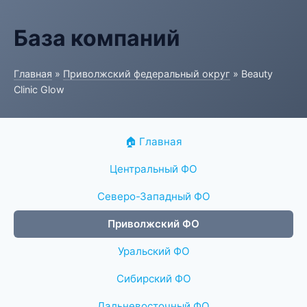
База компаний
Главная
»
Приволжский федеральный округ
» Beauty
Clinic Glow
🏠 Главная
Центральный ФО
Северо-Западный ФО
Приволжский ФО
Уральский ФО
Сибирский ФО
Дальневосточный ФО