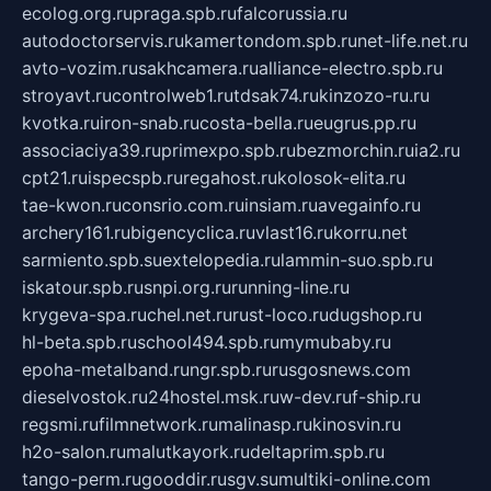
ecolog.org.ru
praga.spb.ru
falcorussia.ru
autodoctorservis.ru
kamertondom.spb.ru
net-life.net.ru
avto-vozim.ru
sakhcamera.ru
alliance-electro.spb.ru
stroyavt.ru
controlweb1.ru
tdsak74.ru
kinzozo-ru.ru
kvotka.ru
iron-snab.ru
costa-bella.ru
eugrus.pp.ru
associaciya39.ru
primexpo.spb.ru
bezmorchin.ru
ia2.ru
cpt21.ru
ispecspb.ru
regahost.ru
kolosok-elita.ru
tae-kwon.ru
consrio.com.ru
insiam.ru
avegainfo.ru
archery161.ru
bigencyclica.ru
vlast16.ru
korru.net
sarmiento.spb.su
extelopedia.ru
lammin-suo.spb.ru
iskatour.spb.ru
snpi.org.ru
running-line.ru
krygeva-spa.ru
chel.net.ru
rust-loco.ru
dugshop.ru
hl-beta.spb.ru
school494.spb.ru
mymubaby.ru
epoha-metalband.ru
ngr.spb.ru
rusgosnews.com
dieselvostok.ru
24hostel.msk.ru
w-dev.ru
f-ship.ru
regsmi.ru
filmnetwork.ru
malinasp.ru
kinosvin.ru
h2o-salon.ru
malutkayork.ru
deltaprim.spb.ru
tango-perm.ru
gooddir.ru
sgv.su
multiki-online.com