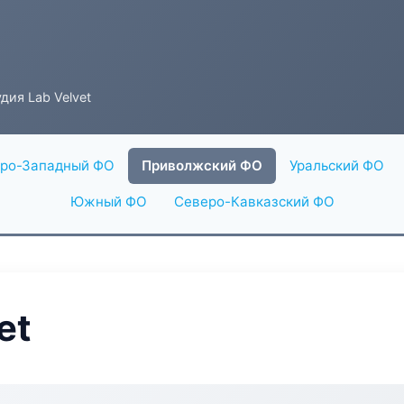
дия Lab Velvet
ро-Западный ФО
Приволжский ФО
Уральский ФО
Южный ФО
Северо-Кавказский ФО
et