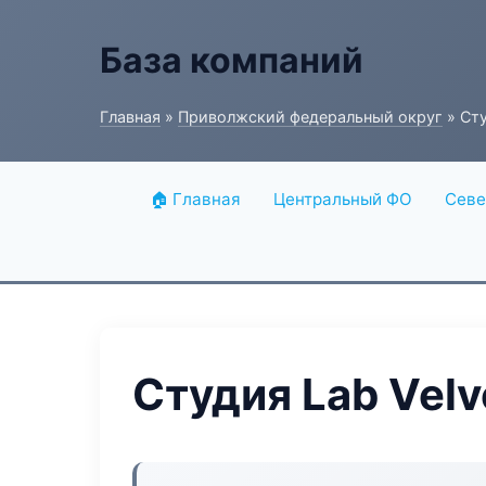
База компаний
Главная
»
Приволжский федеральный округ
» Сту
🏠 Главная
Центральный ФО
Севе
Студия Lab Velv