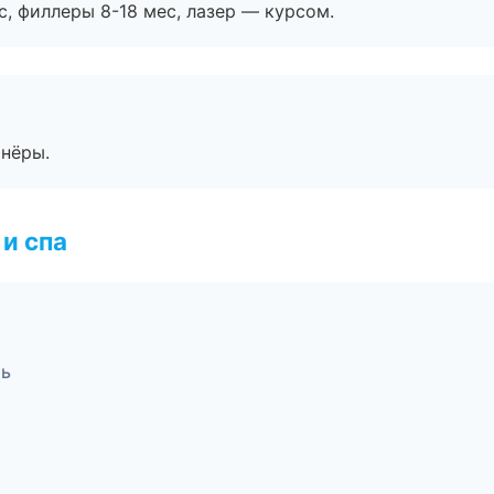
с, филлеры 8-18 мес, лазер — курсом.
тнёры.
и спа
ль