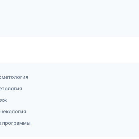
осметология
метология
ияж
инекология
ые программы