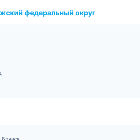
лжский федеральный округ
д
в Брянск