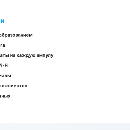
ми
образованием
га
аты на каждую ампулу
i-Fi
риалы
ых клиентов
одных