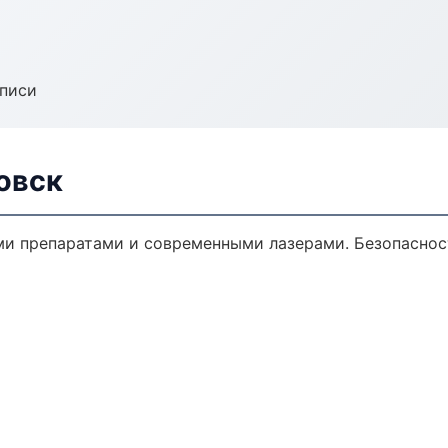
аписи
овск
ми препаратами и современными лазерами. Безопасност